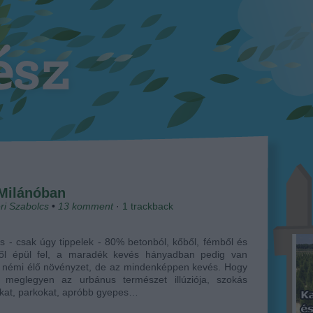
Milánóban
ri Szabolcs
•
13
komment
·
1
trackback
s - csak úgy tippelek - 80% betonból, kőből, fémből és
ől épül fel, a maradék kevés hányadban pedig van
 némi élő növényzet, de az mindenképpen kevés. Hogy
 meglegyen az urbánus természet illúziója, szokás
kat, parkokat, apróbb gyepes…