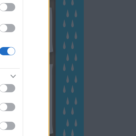
kek
ebshop - Megyeri Szabolcs
ertészete
írlevél feliratkozás
outube csatornám
ngyenes tanfolyamaim
hívum
2 november
(
1
)
 október
(
2
)
2 szeptember
(
1
)
2 augusztus
(
2
)
 július
(
3
)
 június
(
1
)
 április
(
3
)
1 december
(
2
)
 október
(
1
)
1 augusztus
(
1
)
ább
...