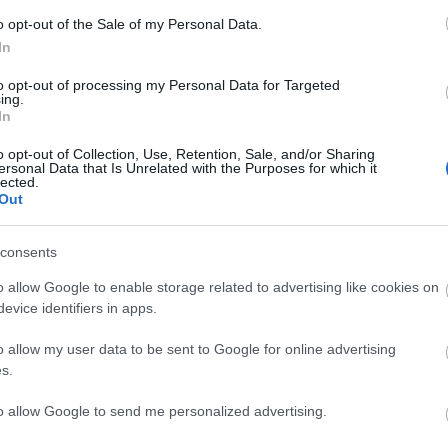
o opt-out of the Sale of my Personal Data.
Lin
In
W
K
to opt-out of processing my Personal Data for Targeted
H
ing.
Y
In
I
o opt-out of Collection, Use, Retention, Sale, and/or Sharing
ersonal Data that Is Unrelated with the Purposes for which it
lected.
Out
Arc
consents
202
2022
202
o allow Google to enable storage related to advertising like cookies on
202
evice identifiers in apps.
2022
2022
2022
o allow my user data to be sent to Google for online advertising
202
2021
s.
202
Tov
to allow Google to send me personalized advertising.