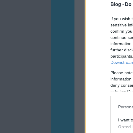
Blog -
Do 
If you wish 
sensitive in
confirm you
continue se
information 
further disc
participants
Downstream 
Please note
information 
deny consent
in below Go
Persona
I want t
Opted 