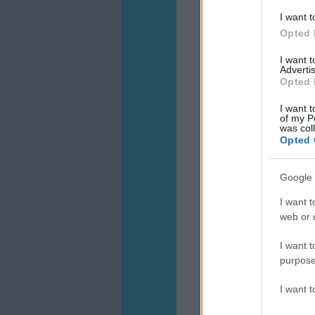
I want t
Opted 
I want 
Advertis
Opted 
I want t
of my P
was col
Opted 
Google 
I want t
web or d
I want t
purpose
I want 