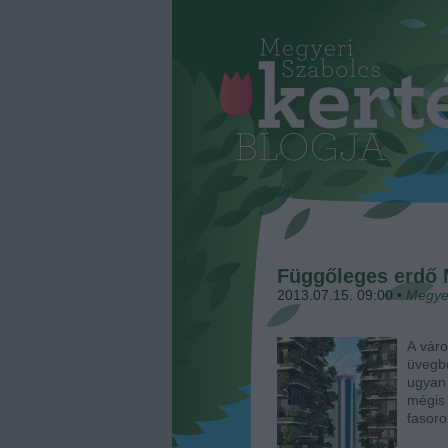
Függőleges erdő 
2013.07.15. 09:00
•
Megye
A váro
üvegb
ugyan
mégis
fasoro