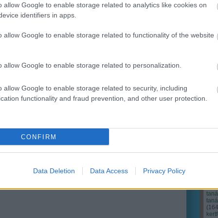
o allow Google to enable storage related to analytics like cookies on
evice identifiers in apps.
Ker
o allow Google to enable storage related to functionality of the website
o allow Google to enable storage related to personalization.
o allow Google to enable storage related to security, including
cation functionality and fraud prevention, and other user protection.
CONFIRM
Cím
Bud
fűs
coa
Data Deletion
Data Access
Privacy Policy
házt
(
17
(
12
tan
tan
(
16
kert