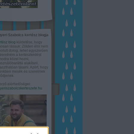
yeri Szabolcs kertész blogja
rtész blog
küldetése, hogy
gosan lássuk: Zölden élni nem
olult dolog, lehet egyszerűen
Szeretném a kertészkedést
odra közel hozni,
asználóbaráttá alakítani,
aszthatóan tálalni. Azért, hogy
tünkben mesék és szerelmek
ődjenek.
erző elérhetőségei:
eriszabolcskerteszete.hu