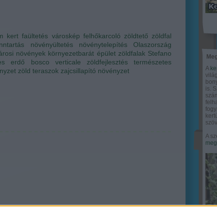
m
kert
faültetés
városkép
felhőkarcoló
zöldtető
zöldfal
enntartás
növényültetés
növénytelepítés
Olaszország
árosi növények
környezetbarát épület
zöldfalak
Stefano
Meg
es erdő
bosco verticale
zöldfejlesztés
természetes
A
ke
nyzet
zöld teraszok
zajcsillapító növényzet
vilá
bony
is. 
szám
felh
fogy
ker
szöv
A sz
megy