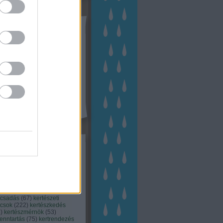
tész TV
kék
apest
(
45
)
dísznövény
(
116
)
zernövény
(
20
)
garden
ching
(
83
)
gyógynövény
(
33
)
áji gazdálkodás
(
28
)
kert
1
)
kertbarát
(
50
)
kertépítés
6
)
kertészet
(
118
)
kertészeti
ácsadás
(
67
)
kertészeti
ácsok
(
222
)
kertészkedés
4
)
kertészmérnök
(
53
)
fenntartás
(
75
)
kertrendezés