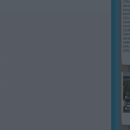
(
76
)
des
kony
kör
(
21
)
növ
növ
(
118
ülte
utc
vet
(
44
)
(
35
)