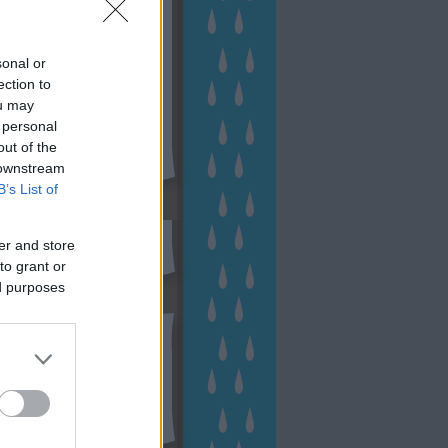
sonal or
ection to
ou may
 personal
out of the
 downstream
B’s List of
sen Facebookon
er and store
to grant or
ed purposes
esés