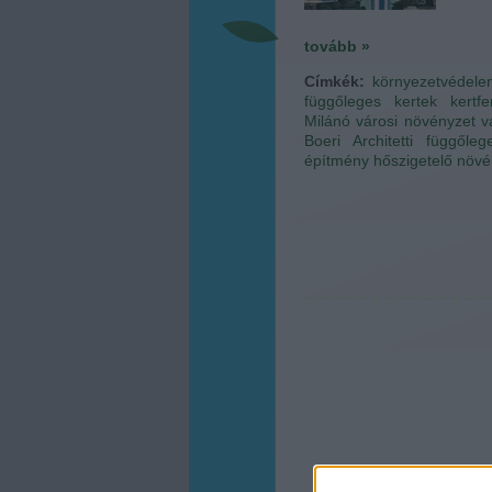
tovább »
Címkék:
környezetvédele
függőleges kertek
kertf
Milánó
városi növényzet
v
Boeri Architetti
függőleg
építmény
hőszigetelő növé