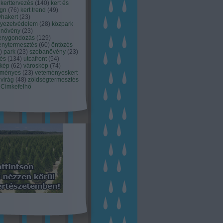
kerttervezés
(
140
)
kert és
ign
(
76
)
kert trend
(
49
)
hakert
(
23
)
nyezetvédelem
(
28
)
közpark
növény
(
23
)
énygondozás
(
129
)
énytermesztés
(
60
)
öntözés
)
park
(
23
)
szobanövény
(
23
)
tés
(
134
)
utcafront
(
54
)
akép
(
62
)
városkép
(
74
)
eményes
(
23
)
veteményeskert
virág
(
48
)
zöldségtermesztés
Címkefelhő