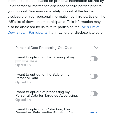
interest-based ads based on personal information utilized by
us or personal information disclosed to third parties prior to
your opt-out. You may separately opt-out of the further
Kiskerti bevezető: ültessünk
disclosure of your personal information by third parties on the
pasztinákot!
IAB’s list of downstream participants. This information may
also be disclosed by us to third parties on the
IAB’s List of
Megyeri Szabolcs
•
2015. március 18.
0
Downstream Participants
that may further disclose it to other
third parties.
Dübörög a tavasz, a napokban már tűző napsütés és
Please note that this website/app uses one or more Google
kellemes kikeleti langyos szellők kényeztetnek
Personal Data Processing Opt Outs
services and may gather and store information including but
minket, így már semmi akadálya, hogy a kiskertek
not limited to your visit or usage behaviour. You may click to
I want to opt-out of the Sharing of my
gazdái elkezdjék benépesíteni a veteményeskertet. A
personal data.
grant or deny consent to Google and its third-party tags to
tavaszi hetekben minden héten többször fogok
Opted In
use your data for below specified purposes in below Google
jelentkezni kiskerti tippekkel,…
consent section.
I want to opt-out of the Sale of my
Personal Data.
Konyhakerti nap az Első Kis-Pesti
Opted In
Kertben
I want to opt-out of processing my
Personal Data for Targeted Advertising.
Megyeri Szabolcs
•
2014. augusztus 27.
0
Opted In
I want to opt-out of Collection, Use,
Jelen beszámolómat egy érdekes és színes napról,
Retention, Sale, and/or Sharing of my