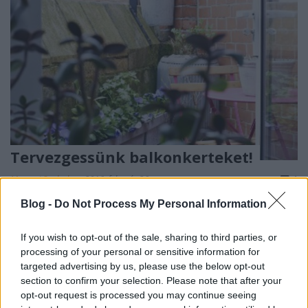
Tervezgessünk balkonkerteket!
Megyeri Szabolcs
•
2016. február 26.
1
Blog -
Do Not Process My Personal Information
A tavaszra való készülődés most már kifejezetten
forró téma, hiszen csak pár nap van hátra a télből,
If you wish to opt-out of the sale, sharing to third parties, or
biztos rengetegen bizsergő tenyérrel várják a
processing of your personal or sensitive information for
kertészkedési szezon elindulását. A konkrét
targeted advertising by us, please use the below opt-out
műveletek elkezdéséhez még kicsit korán van (bár a
section to confirm your selection. Please note that after your
palántázásba már bele lehet fogni például) a
opt-out request is processed you may continue seeing
tervezés…