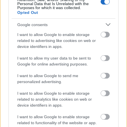
Personal Data that Is Unrelated with the
illetve eseményről két irányból fogom megközelíteni,
Purposes for which it was collected.
hogy aztán a rövid bevezető után a szálakat
Opted Out
összefonva az Első Kis-Pesti Kertben találjuk
magunkat, ráadásul bőséges képanyagot is talál az
Google consents
olvasó, úgyhogy érdemes…
I want to allow Google to enable storage
related to advertising like cookies on web or
Közösségi kertek újratöltve!
device identifiers in apps.
Megyeri Szabolcs
•
2014. június 20.
5
I want to allow my user data to be sent to
Google for online advertising purposes.
Rég esett szó a közösségi kertekről, aminek oka lehet
az is, hogy a tavalyi, tavalyelőtti felfutás után, vagy
I want to allow Google to send me
personalized advertising.
csak az újdonság varázsának megszűnésével a
fokozott közérdeklődés alábbhagyott. Ma viszont
I want to allow Google to enable storage
egy hírlevelet kaptam, mely szerint a közösségi
related to analytics like cookies on web or
kertek alapításában…
device identifiers in apps.
Bab az ég felé
I want to allow Google to enable storage
related to functionality of the website or app.
Megyeri Szabolcs
•
2014. április 28.
1