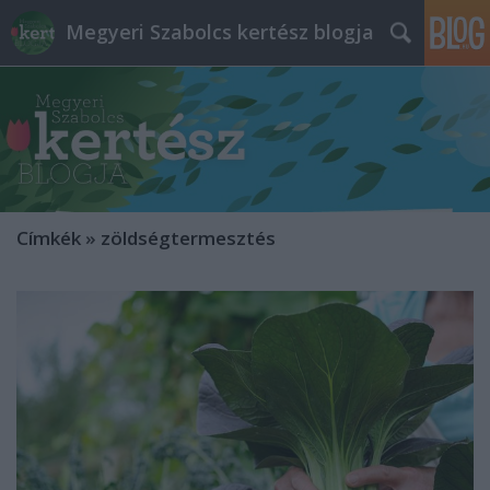
Megyeri Szabolcs kertész blogja
Címkék
»
zöldségtermesztés