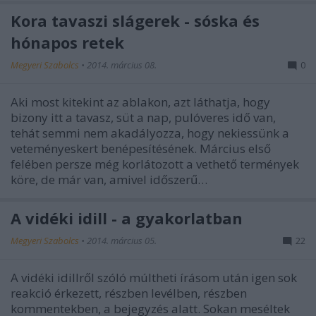
Kora tavaszi slágerek - sóska és
hónapos retek
Megyeri Szabolcs
•
2014. március 08.
0
Aki most kitekint az ablakon, azt láthatja, hogy
bizony itt a tavasz, süt a nap, pulóveres idő van,
tehát semmi nem akadályozza, hogy nekiessünk a
veteményeskert benépesítésének. Március első
felében persze még korlátozott a vethető termények
köre, de már van, amivel időszerű…
A vidéki idill - a gyakorlatban
Megyeri Szabolcs
•
2014. március 05.
22
A vidéki idillről szóló múltheti írásom után igen sok
reakció érkezett, részben levélben, részben
kommentekben, a bejegyzés alatt. Sokan meséltek