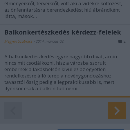
élményeikről, terveikről, volt aki a vidékre költözést,
az önfenntartásra berendezkedést hiú ábrándként
látta, mások…
Balkonkertészkedés kérdezz-felelek
Megyeri Szabolcs
•
2014. március 03.
2
A balkonkertészkedés egyre nagyobb divat, amin
nincs mit csodálkozni, hisz a városba szorult
embernek a lakásbelsőn kívül ez az egyetlen
rendelkezésre álló terep a növénygondozáshoz,
tavasztól őszig pedig a legpraktikusabb is, mert
ilyenkor csak a balkon tud némi…