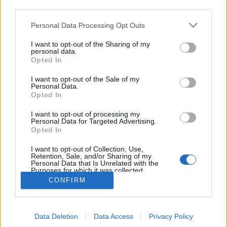
lehulló levelek okoznak fejtörést, ha kerti szerves
third parties.
hulladékról beszélünk. Ősszel a gondos gazda
szépen rendberakja a birtokát…
Please note that this website/app uses one or more Google
Personal Data Processing Opt Outs
services and may gather and store information including but
not limited to your visit or usage behaviour. You may click to
I want to opt-out of the Sharing of my
Őszi lombtalanítás
personal data.
grant or deny consent to Google and its third-party tags to
Opted In
use your data for below specified purposes in below Google
Megyeri Szabolcs
•
2013. október 09.
28
consent section.
I want to opt-out of the Sale of my
Personal Data.
Ősszel a kertek többsége nyugalomba vonul,
Opted In
felkészül a téli álomra, jobban mondva gazdáik
I want to opt-out of processing my
felkészítik azokat a hideg évszakok tétlen
Personal Data for Targeted Advertising.
várakozására. Ilyenkor október tájékán még akad
Opted In
tennivaló, lehet cserjét, sövényt, fát ültetni, a
meglévőket metszeni, az utolsó…
I want to opt-out of Collection, Use,
Retention, Sale, and/or Sharing of my
Personal Data that Is Unrelated with the
Purposes for which it was collected.
Opted Out
CONFIRM
Google consents
Data Deletion
Data Access
Privacy Policy
I want to allow Google to enable storage