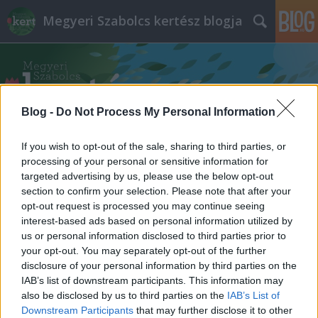
Megyeri Szabolcs kertész blogja
Blog -
Do Not Process My Personal Information
If you wish to opt-out of the sale, sharing to third parties, or
Címkék
»
zöldhulladék
processing of your personal or sensitive information for
targeted advertising by us, please use the below opt-out
Mi legyen a lombhulladékkal?
section to confirm your selection. Please note that after your
opt-out request is processed you may continue seeing
Az avarégetéstől a komposztálásig
interest-based ads based on personal information utilized by
us or personal information disclosed to third parties prior to
Megyeri Szabolcs
•
2014. október 11.
9
your opt-out. You may separately opt-out of the further
disclosure of your personal information by third parties on the
A címbeli kérdés így az ősz feléhez közeledve
IAB’s list of downstream participants. This information may
mindenképp aktuális, ám kicsit kiegészítésre szorul,
also be disclosed by us to third parties on the
IAB’s List of
hiszen október-november környékén nem csak a
Downstream Participants
that may further disclose it to other