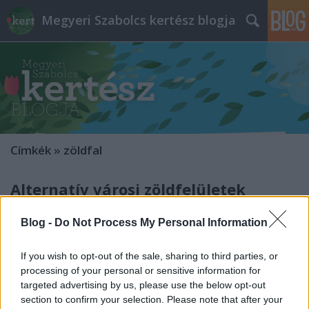
Megyeri Szabolcs kertész blogja
Címkék
»
zöldfal
Alternatív városi zöldfelületek
Megyeri Szabolcs
•
2014. augusztus 20.
0
Blog -
Do Not Process My Personal Information
Minden nagyobb város állandó problémája az élő,
If you wish to opt-out of the sale, sharing to third parties, or
zöld növényzet hiánya, melyet persze parkok,
processing of your personal or sensitive information for
fasorok, utcafronti ágyások létesítésével próbálnak
targeted advertising by us, please use the below opt-out
enyhíteni az illetékes hivatalok, vagy maguk a
section to confirm your selection. Please note that after your
helyben élők, de a városok szerkezete alapvetően