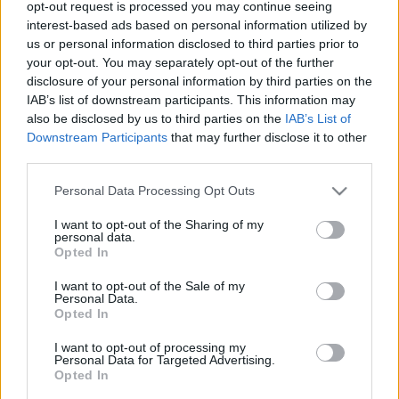
opt-out request is processed you may continue seeing
ritkán alkalmas nagyszámú,…
interest-based ads based on personal information utilized by
us or personal information disclosed to third parties prior to
Futónövény, ha útban van
your opt-out. You may separately opt-out of the further
disclosure of your personal information by third parties on the
Megyeri Szabolcs
•
2013. szeptember 27.
3
IAB’s list of downstream participants. This information may
also be disclosed by us to third parties on the
IAB’s List of
Downstream Participants
that may further disclose it to other
Érdekes, és szokatlan kérdéssel szembesültem a
third parties.
minap, mert általában az ültetéssel,
növénytelepítéssel kapcsolatban keresnek meg,
Please note that this website/app uses one or more Google
Personal Data Processing Opt Outs
most mégis az ellenkezője, egy növény eltávolítása
services and may gather and store information including but
került szóba. Egész pontosan arról van szó, hogy
not limited to your visit or usage behaviour. You may click to
I want to opt-out of the Sharing of my
personal data.
adott egy társasház, melynek egyik falán…
grant or deny consent to Google and its third-party tags to
Opted In
use your data for below specified purposes in below Google
consent section.
Függőleges erdő Milánóban
I want to opt-out of the Sale of my
Personal Data.
Opted In
Megyeri Szabolcs
•
2013. július 15.
13
I want to opt-out of processing my
Personal Data for Targeted Advertising.
A város - csak úgy tippelek - 80% betonból, kőből,
Opted In
fémből és üvegből épül fel, a maradék kevés