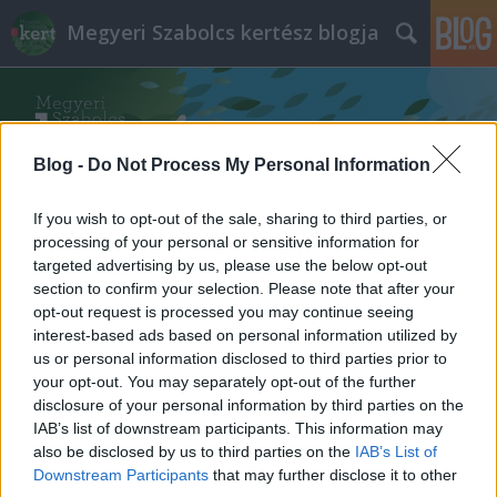
Megyeri Szabolcs kertész blogja
Blog -
Do Not Process My Personal Information
If you wish to opt-out of the sale, sharing to third parties, or
Címkék
»
zöld_sziget
processing of your personal or sensitive information for
targeted advertising by us, please use the below opt-out
section to confirm your selection. Please note that after your
Szigeti mese
opt-out request is processed you may continue seeing
interest-based ads based on personal information utilized by
Megyeri Szabolcs
•
2013. január 12.
0
us or personal information disclosed to third parties prior to
your opt-out. You may separately opt-out of the further
Mikor budapesti zöldfelületről, természetes zugról
disclosure of your personal information by third parties on the
beszélünk, rögtön a Margitsziget ugrik be
IAB’s list of downstream participants. This information may
mindenkinek (esetleg a Városliget, de a Duna miatt
also be disclosed by us to third parties on the
IAB’s List of
előbbi kedveltebb), mondhatjuk tehát, hogy a
Downstream Participants
that may further disclose it to other
Margitsziget elcsépelt hely, mindenki ismeri,