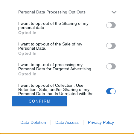
third parties.
mindenki volt ott, mindenkinek van róla pár…
Please note that this website/app uses one or more Google
Personal Data Processing Opt Outs
services and may gather and store information including but
Klauzál tér, te csodás!
not limited to your visit or usage behaviour. You may click to
I want to opt-out of the Sharing of my
personal data.
grant or deny consent to Google and its third-party tags to
Megyeri Szabolcs
•
2012. november 25.
22
Opted In
use your data for below specified purposes in below Google
consent section.
I want to opt-out of the Sale of my
Nem titok, hogy nagyon érdekelnek a városi parkok,
Personal Data.
Opted In
természetesen Budapesten elsősorban, hisz itt élek.
Roppant fontosnak tartom, hogy a városi ember
I want to opt-out of processing my
lehetőség szerint valamilyen kapcsolatban legyen a
Personal Data for Targeted Advertising.
természettel, és ez egy ilyen méretű településen
Opted In
elsősorban a közparkokban…
I want to opt-out of Collection, Use,
Retention, Sale, and/or Sharing of my
Personal Data that Is Unrelated with the
Purposes for which it was collected.
CONFIRM
Opted Out
Google consents
Data Deletion
Data Access
Privacy Policy
I want to allow Google to enable storage
SÜTI BEÁLLÍTÁSOK MÓDOSÍTÁSA
related to advertising like cookies on web or