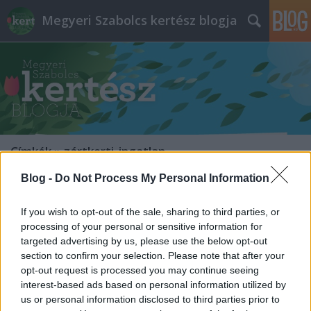
Megyeri Szabolcs kertész blogja
Címkék
»
zártkerti_ingatlan
Blog -
Do Not Process My Personal Information
A vidéki idill - a gyakorlatban
Megyeri Szabolcs
•
2014. március 05.
22
If you wish to opt-out of the sale, sharing to third parties, or
processing of your personal or sensitive information for
targeted advertising by us, please use the below opt-out
A vidéki idillről szóló múltheti írásom után igen sok
section to confirm your selection. Please note that after your
reakció érkezett, részben levélben, részben
opt-out request is processed you may continue seeing
kommentekben, a bejegyzés alatt. Sokan meséltek
interest-based ads based on personal information utilized by
élményeikről, terveikről, volt aki a vidékre költözést,
us or personal information disclosed to third parties prior to
az önfenntartásra berendezkedést hiú ábrándként