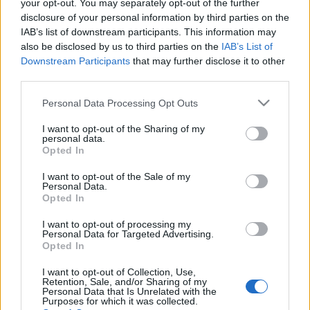
your opt-out. You may separately opt-out of the further
látta, mások…
disclosure of your personal information by third parties on the
IAB’s list of downstream participants. This information may
also be disclosed by us to third parties on the
IAB’s List of
Elkommendálhatja az önkormányzat
Downstream Participants
that may further disclose it to other
a földemet?
third parties.
Megyeri Szabolcs
•
2014. január 24.
56
Please note that this website/app uses one or more Google
Personal Data Processing Opt Outs
services and may gather and store information including but
not limited to your visit or usage behaviour. You may click to
I want to opt-out of the Sharing of my
Riadt hangvételű olvasói levelet kaptam a minap,
personal data.
grant or deny consent to Google and its third-party tags to
aminek a sommázata címben olvasható kérdés volt.
Opted In
use your data for below specified purposes in below Google
Az első hallásra nonszensznek tűnő felvetés írója azt
consent section.
hallotta, hogy az önkormányzatoknak egy
I want to opt-out of the Sale of my
Personal Data.
nemrégiben történt törvényváltozás miatt jogukban
Opted In
áll magántulajdonban lévő…
I want to opt-out of processing my
Personal Data for Targeted Advertising.
Termőföldek bejelentési
Opted In
kötelezettsége - mit, mikor, hogyan?
I want to opt-out of Collection, Use,
Retention, Sale, and/or Sharing of my
Megyeri Szabolcs
•
2013. augusztus 28.
0
Personal Data that Is Unrelated with the
Purposes for which it was collected.