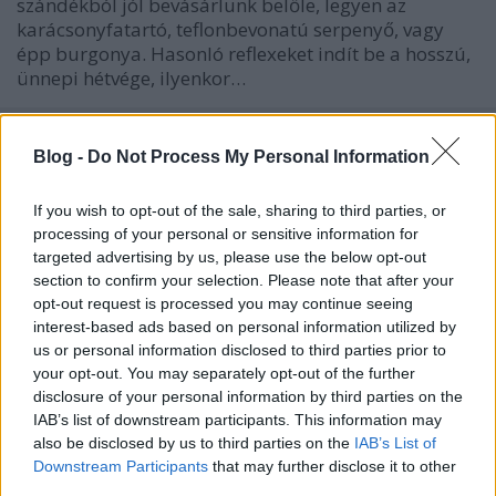
szándékból jól bevásárlunk belőle, legyen az
karácsonyfatartó, teflonbevonatú serpenyő, vagy
épp burgonya. Hasonló reflexeket indít be a hosszú,
ünnepi hétvége, ilyenkor…
Kiút a kertben
Blog -
Do Not Process My Personal Information
Megyeri Szabolcs
•
2012. augusztus 02.
1
If you wish to opt-out of the sale, sharing to third parties, or
A kertészkedés, azon belül is a veteményes a
processing of your personal or sensitive information for
legtöbbünknek a bevásárlás kiegészítője, spórolási
targeted advertising by us, please use the below opt-out
lehetőség, esetleg szórakoztató elfoglaltság,
section to confirm your selection. Please note that after your
melynek haszna is van. Jó dolog ültetni, gazolni,
opt-out request is processed you may continue seeing
elégedetten szemlélni, ahogy növekednek a
interest-based ads based on personal information utilized by
us or personal information disclosed to third parties prior to
palánták, aztán eljön a pillanat,…
your opt-out. You may separately opt-out of the further
disclosure of your personal information by third parties on the
Közösségi vásárlás
IAB’s list of downstream participants. This information may
also be disclosed by us to third parties on the
IAB’s List of
Megyeri Szabolcs
•
2012. július 16.
3
Downstream Participants
that may further disclose it to other
third parties.