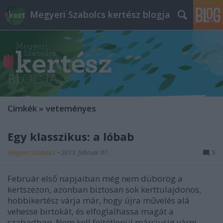
Megyeri Szabolcs kertész blogja
Címkék
»
veteményes
Egy klasszikus: a lóbab
Megyeri Szabolcs
•
2013. február 07.
5
Február első napjaiban még nem dübörög a
kertszezon, azonban biztosan sok kerttulajdonos,
hobbikertész várja már, hogy újra művelés alá
vehesse birtokát, és elfoglalhassa magát a
szabadban. Nem kell feltétlenül márciusig várni,