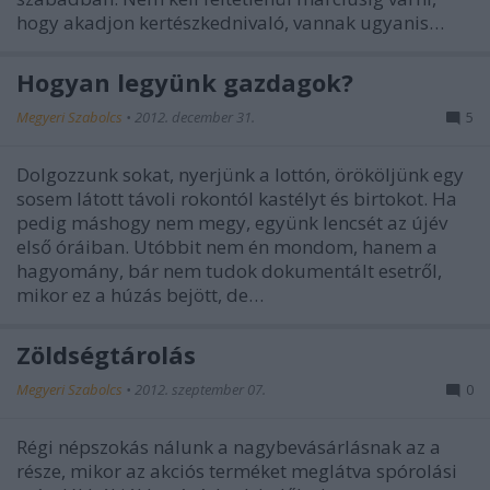
hogy akadjon kertészkednivaló, vannak ugyanis…
Hogyan legyünk gazdagok?
Megyeri Szabolcs
•
2012. december 31.
5
Dolgozzunk sokat, nyerjünk a lottón, örököljünk egy
sosem látott távoli rokontól kastélyt és birtokot. Ha
pedig máshogy nem megy, együnk lencsét az újév
első óráiban. Utóbbit nem én mondom, hanem a
hagyomány, bár nem tudok dokumentált esetről,
mikor ez a húzás bejött, de…
Zöldségtárolás
Megyeri Szabolcs
•
2012. szeptember 07.
0
Régi népszokás nálunk a nagybevásárlásnak az a
része, mikor az akciós terméket meglátva spórolási