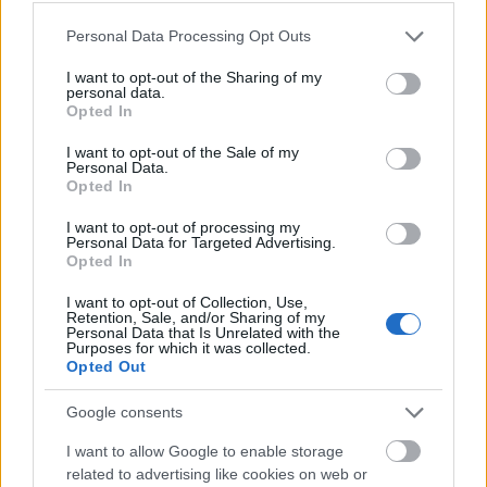
Vásárláskor sokan figyelmet fordítanak arra, hogy a
Please note that this website/app uses one or more Google
nagy hipermarketekben, élelmiszeráruházakban
Personal Data Processing Opt Outs
services and may gather and store information including but
lehetőleg magyar termékeket válasszanak, és szintén
not limited to your visit or usage behaviour. You may click to
I want to opt-out of the Sharing of my
sokan próbálnak egészséges, minél kevésbé
personal data.
grant or deny consent to Google and its third-party tags to
vegyszerezett, biotermékeket választani. Akiknek
Opted In
use your data for below specified purposes in below Google
ezek a szempontok fontosak, tovább is…
consent section.
I want to opt-out of the Sale of my
Personal Data.
Ültetés a Márgában
Opted In
Megyeri Szabolcs
•
2012. július 01.
0
I want to opt-out of processing my
Personal Data for Targeted Advertising.
Opted In
A Virágzó Magyarország nemrég a Down Alapítvány
I want to opt-out of Collection, Use,
Márga utcai Kiscsoportos Lakóotthon udvarát
Retention, Sale, and/or Sharing of my
szépítette meg a lakók segítségével, akik a
Personal Data that Is Unrelated with the
Purposes for which it was collected.
barátságos családi házat maguk közt csak „Márga”
Opted Out
néven emlegetik. Az otthon lakói korábban is
jeleskedtek a kert karbantartásában,…
Google consents
I want to allow Google to enable storage
related to advertising like cookies on web or