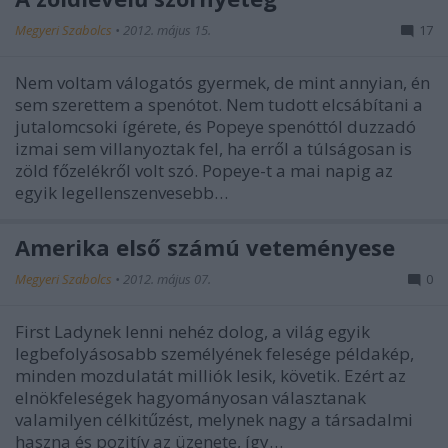
Megyeri Szabolcs
•
2012. május 15.
17
Nem voltam válogatós gyermek, de mint annyian, én
sem szerettem a spenótot. Nem tudott elcsábítani a
jutalomcsoki ígérete, és Popeye spenóttól duzzadó
izmai sem villanyoztak fel, ha erről a túlságosan is
zöld főzelékről volt szó. Popeye-t a mai napig az
egyik legellenszenvesebb…
Amerika első számú veteményese
Megyeri Szabolcs
•
2012. május 07.
0
First Ladynek lenni nehéz dolog, a világ egyik
legbefolyásosabb személyének felesége példakép,
minden mozdulatát milliók lesik, követik. Ezért az
elnökfeleségek hagyományosan választanak
valamilyen célkitűzést, melynek nagy a társadalmi
haszna és pozitív az üzenete, így…