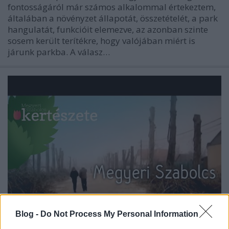
fontosságáról már számos alkalommal értekeztem,
általában a növényzet állapotát, összetételét, a park
hangulatát, funkcióit elemezve, az azonban szinte
sosem került terítékre, hogy valójában miért is
járunk parkba. A válasz…
Blog -
Do Not Process My Personal Information