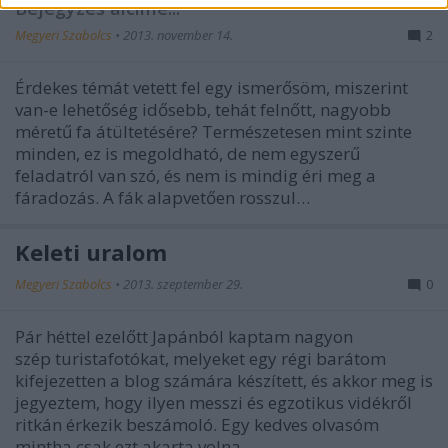
Bejegyzés alcíme...
Megyeri Szabolcs
•
2013. november 14.
2
Érdekes témát vetett fel egy ismerősöm, miszerint
van-e lehetőség idősebb, tehát felnőtt, nagyobb
méretű fa átültetésére? Természetesen mint szinte
minden, ez is megoldható, de nem egyszerű
feladatról van szó, és nem is mindig éri meg a
fáradozás. A fák alapvetően rosszul…
Keleti uralom
Megyeri Szabolcs
•
2013. szeptember 29.
0
Pár héttel ezelőtt Japánból kaptam nagyon
szép turistafotókat, melyeket egy régi barátom
kifejezetten a blog számára készített, és akkor meg is
jegyeztem, hogy ilyen messzi és egzotikus vidékről
ritkán érkezik beszámoló. Egy kedves olvasóm
mintha csak ezt akarta volna…