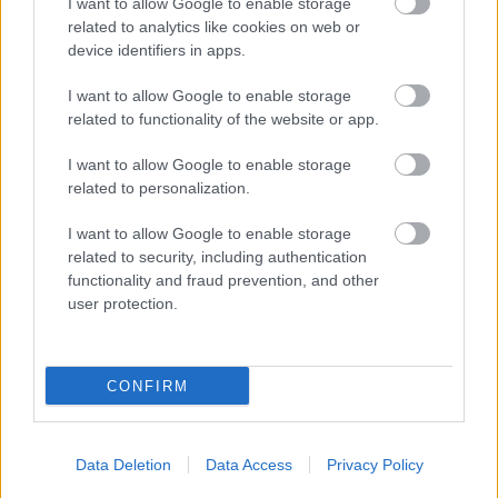
Budapest lüktető szíve, aki látta már a jó időben,
I want to allow Google to enable storage
nyáron itt hömpölygő tömeget, a piknikező
related to analytics like cookies on web or
fiatalokat, és a pezsgő éjszakai életet, nyilván nem
device identifiers in apps.
kételkedik ebben az…
I want to allow Google to enable storage
related to functionality of the website or app.
I want to allow Google to enable storage
related to personalization.
I want to allow Google to enable storage
related to security, including authentication
functionality and fraud prevention, and other
user protection.
CONFIRM
Fatranszplantáció gépmonstrummal
Data Deletion
Data Access
Privacy Policy