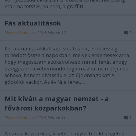
már, ha tetszik, ha nem, a graffiti…
Fás aktualitások
Megyeri Szabolcs
•
2014. február 16.
0
Két aktuális, fákkal kapcsolatos hír, érdekesség
torlódott össze a napokban, melyek érdemesek arra,
hogy megosszam azokat olvasóimmal, tehát ahogy
az egyszeri tévébemondó fogalmazna, ne menjenek
sehová, hanem olvassák el az újdonságokat! A
gödöllői vackor. Az év fája lehet,…
Mit kíván a magyar nemzet - a
fővárosi közparkokban?
Megyeri Szabolcs
•
2014. február 11.
1
A városi közparkok, kisebb-nagyobb zöld szigetek