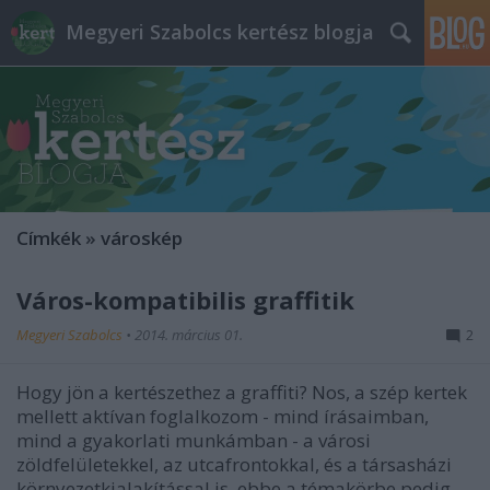
Megyeri Szabolcs kertész blogja
Címkék
»
városkép
Város-kompatibilis graffitik
Megyeri Szabolcs
•
2014. március 01.
2
Hogy jön a kertészethez a graffiti? Nos, a szép kertek
mellett aktívan foglalkozom - mind írásaimban,
mind a gyakorlati munkámban - a városi
zöldfelületekkel, az utcafrontokkal, és a társasházi
környezetkialakítással is, ebbe a témakörbe pedig