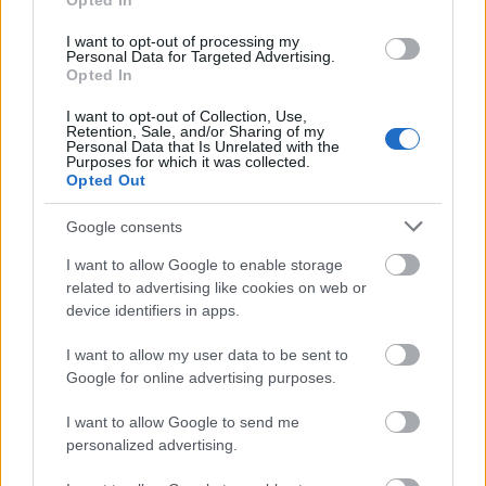
Opted In
várakozással jár, utóbbi pedig…
I want to opt-out of processing my
Üdv néked új Rákóczi tér!
Personal Data for Targeted Advertising.
Opted In
Megyeri Szabolcs
•
2013. december 10.
5
I want to opt-out of Collection, Use,
Retention, Sale, and/or Sharing of my
Personal Data that Is Unrelated with the
Ahogy egy kertes ház képét alapvetően
Purposes for which it was collected.
meghatározza egy szépen karbantartott, ízlésesen
Opted Out
kialakított kert, úgy alakítják a városképet a
rendezett parkok, közterek, utcafrontok. A Rákóczi
Google consents
tér a főváros emblematikus helye, na nem a
I want to allow Google to enable storage
szépsége miatt, az nem is nagyon volt neki,…
related to advertising like cookies on web or
device identifiers in apps.
Kinek épül-szépül az Erzsébet tér?
I want to allow my user data to be sent to
Google for online advertising purposes.
Megyeri Szabolcs
•
2013. november 17.
1
I want to allow Google to send me
Amennyiben a Városliget (esetleg a Margitsziget) a
personalized advertising.
főváros zöld tüdeje, akkor az Erzsébet tér bizonyára