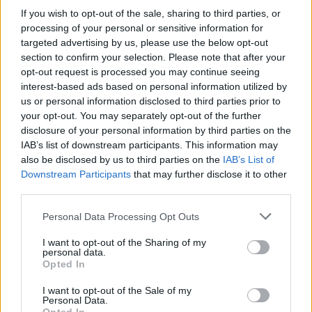
A platáncsonkolás tanulságai
If you wish to opt-out of the sale, sharing to third parties, or
Megyeri Szabolcs
•
2014. január 15.
15
processing of your personal or sensitive information for
targeted advertising by us, please use the below opt-out
section to confirm your selection. Please note that after your
A városi növényzet értékességéről azt hiszem senkit
opt-out request is processed you may continue seeing
nem kell hosszasan győzködni, az a kevés zöld, ami a
interest-based ads based on personal information utilized by
kisebb-nagyobb települések utcáin, terein található,
us or personal information disclosed to third parties prior to
egészségügyileg és pszichológiailag is fontos a
your opt-out. You may separately opt-out of the further
közelben lakóknak, mivel a fák egyrészt a szén-
disclosure of your personal information by third parties on the
dioxid…
IAB’s list of downstream participants. This information may
also be disclosed by us to third parties on the
IAB’s List of
Downstream Participants
that may further disclose it to other
Fotoszintetizáló városi bringa
third parties.
Megyeri Szabolcs
•
2013. december 15.
10
Please note that this website/app uses one or more Google
Personal Data Processing Opt Outs
services and may gather and store information including but
A nagyvárosokban élőknek a sok előny mellett
not limited to your visit or usage behaviour. You may click to
I want to opt-out of the Sharing of my
rengeteg hátránnyal kell megküzdeniük, melyek
personal data.
grant or deny consent to Google and its third-party tags to
Opted In
közül a legégetőbbek - és ez minden bizonnyal
use your data for below specified purposes in below Google
Budapestre is igaz - a közlekedés nehézsége és a
consent section.
I want to opt-out of the Sale of my
levegő szennyezettsége. Előbbi rengeteg stresszel és
Personal Data.