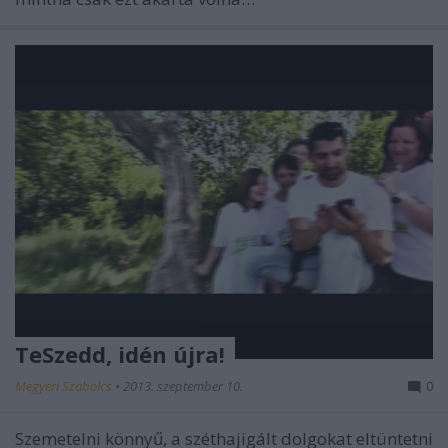
TeSzedd, idén újra!
Megyeri Szabolcs
•
2013. szeptember 10.
0
Szemetelni könnyű, a széthajigált dolgokat eltüntetni