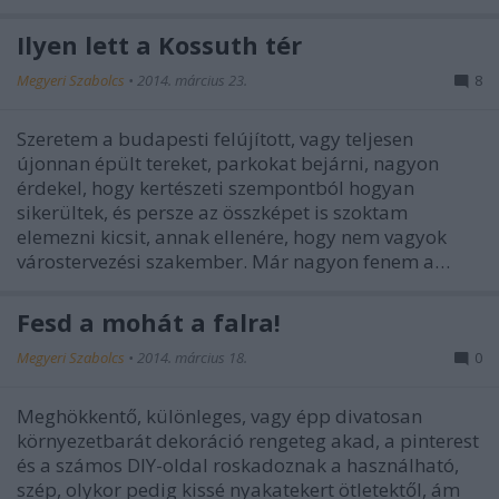
Ilyen lett a Kossuth tér
Megyeri Szabolcs
•
2014. március 23.
8
Szeretem a budapesti felújított, vagy teljesen
újonnan épült tereket, parkokat bejárni, nagyon
érdekel, hogy kertészeti szempontból hogyan
sikerültek, és persze az összképet is szoktam
elemezni kicsit, annak ellenére, hogy nem vagyok
várostervezési szakember. Már nagyon fenem a…
Fesd a mohát a falra!
Megyeri Szabolcs
•
2014. március 18.
0
Meghökkentő, különleges, vagy épp divatosan
környezetbarát dekoráció rengeteg akad, a pinterest
és a számos DIY-oldal roskadoznak a használható,
szép, olykor pedig kissé nyakatekert ötletektől, ám