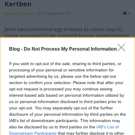
Kertben
Megyeri Szabolcs
•
2014. augusztus 27.
0
Jelen beszámolómat egy érdekes és színes napról,
illetve eseményről két irányból fogom megközelíteni,
hogy aztán a rövid bevezető után a szálakat
összefonva az Első Kis-Pesti Kertben találjuk
Blog -
Do Not Process My Personal Information
magunkat, ráadásul bőséges képanyagot is talál az
olvasó, úgyhogy érdemes…
If you wish to opt-out of the sale, sharing to third parties, or
processing of your personal or sensitive information for
targeted advertising by us, please use the below opt-out
Alternatív városi zöldfelületek
section to confirm your selection. Please note that after your
Megyeri Szabolcs
•
2014. augusztus 20.
0
opt-out request is processed you may continue seeing
interest-based ads based on personal information utilized by
us or personal information disclosed to third parties prior to
Minden nagyobb város állandó problémája az élő,
your opt-out. You may separately opt-out of the further
zöld növényzet hiánya, melyet persze parkok,
disclosure of your personal information by third parties on the
fasorok, utcafronti ágyások létesítésével próbálnak
IAB’s list of downstream participants. This information may
enyhíteni az illetékes hivatalok, vagy maguk a
also be disclosed by us to third parties on the
IAB’s List of
helyben élők, de a városok szerkezete alapvetően
Downstream Participants
that may further disclose it to other