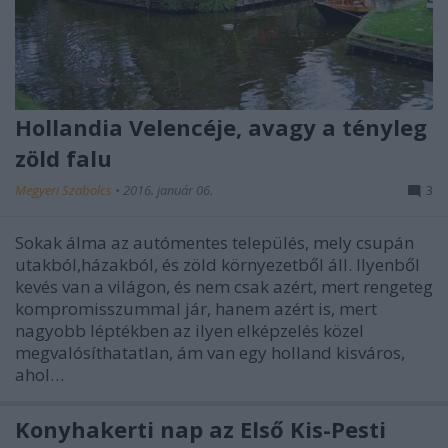
Hollandia Velencéje, avagy a tényleg
zöld falu
Megyeri Szabolcs
•
2016. január 06.
3
Sokak álma az autómentes település, mely csupán
utakból,házakból, és zöld környezetből áll. Ilyenből
kevés van a világon, és nem csak azért, mert rengeteg
kompromisszummal jár, hanem azért is, mert
nagyobb léptékben az ilyen elképzelés közel
megvalósíthatatlan, ám van egy holland kisváros,
ahol…
Konyhakerti nap az Első Kis-Pesti