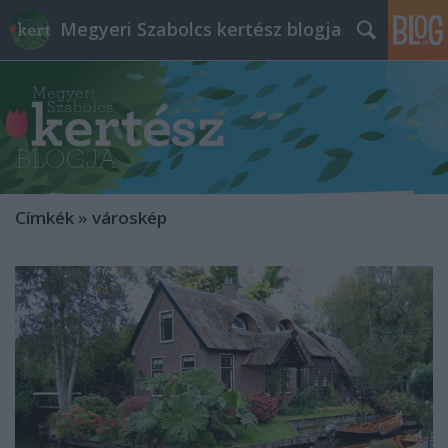
Megyeri Szabolcs kertész blogja
Címkék
»
városkép