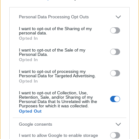
ritkán alkalmas nagyszámú,…
third parties.
Please note that this website/app uses one or more Google
Personal Data Processing Opt Outs
Kérdezz-felelek a füvesített
services and may gather and store information including but
villamospályákról
not limited to your visit or usage behaviour. You may click to
I want to opt-out of the Sharing of my
personal data.
grant or deny consent to Google and its third-party tags to
Opted In
Megyeri Szabolcs
•
2014. július 26.
10
use your data for below specified purposes in below Google
consent section.
I want to opt-out of the Sale of my
A füvesített villamospálya valószínűleg régi igény a
Personal Data.
Opted In
fővárosban, és persze minden honi településen, ahol
villamossínek futnak. Az ilyen kialakítású pálya
I want to opt-out of processing my
legfőbb tulajdonsága, hogy szép, jól mutat a
Personal Data for Targeted Advertising.
Opted In
betonos urbánus környezetben, tulajdonképpen a
legmenőbb városi…
I want to opt-out of Collection, Use,
Retention, Sale, and/or Sharing of my
Personal Data that Is Unrelated with the
Közösségi kertek újratöltve!
Purposes for which it was collected.
Opted Out
Megyeri Szabolcs
•
2014. június 20.
5
Google consents
Rég esett szó a közösségi kertekről, aminek oka lehet
I want to allow Google to enable storage