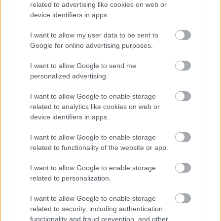
az is, hogy a tavalyi, tavalyelőtti felfutás után, vagy
related to advertising like cookies on web or
csak az újdonság varázsának megszűnésével a
device identifiers in apps.
fokozott közérdeklődés alábbhagyott. Ma viszont
egy hírlevelet kaptam, mely szerint a közösségi
I want to allow my user data to be sent to
kertek alapításában…
Google for online advertising purposes.
I want to allow Google to send me
Tel-Aviv és Jeruzsálem városi
personalized advertising.
növényzete
I want to allow Google to enable storage
Megyeri Szabolcs
•
2014. május 24.
1
related to analytics like cookies on web or
device identifiers in apps.
Nem tudom, lehet-e a blogposztokat hasáboknak
hívni, mindenesetre hadd éljek ezzel a kifejezéssel,
I want to allow Google to enable storage
related to functionality of the website or app.
tehát ezeken a hasábokon már tucatnyiszor lehetett
olvasni messzi tájakról, más földrészekről érkezett
I want to allow Google to enable storage
úti beszámolókat, természetesen gazdag
related to personalization.
fotógalériákkal dúsítva. Sajnos…
I want to allow Google to enable storage
related to security, including authentication
A Tűzoltó utca legszebb miniparkjai
functionality and fraud prevention, and other