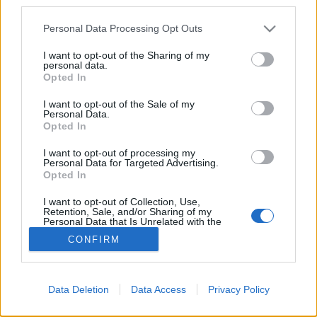
third parties.
hanem adott esetben kultúrákat, alapvető…
Please note that this website/app uses one or more Google
Personal Data Processing Opt Outs
services and may gather and store information including but
A gerillakertészet kritikája
not limited to your visit or usage behaviour. You may click to
I want to opt-out of the Sharing of my
personal data.
grant or deny consent to Google and its third-party tags to
Megyeri Szabolcs
•
2013. április 11.
4
Opted In
use your data for below specified purposes in below Google
consent section.
I want to opt-out of the Sale of my
Közös lónak túros a háta - tartja a mondás, és ez
Personal Data.
Opted In
bizony a legtöbb esetben igaz. Az egyik legnagyobb
közös ló, már ha társadalmi szinten nézzük, az utca,
I want to opt-out of processing my
a kerület, sőt maga a város, vagyis azok a
Personal Data for Targeted Advertising.
közterületek, melyeket mindannyian használunk, de
Opted In
szigorúan véve egyikünk sem a…
I want to opt-out of Collection, Use,
Retention, Sale, and/or Sharing of my
Personal Data that Is Unrelated with the
Purposes for which it was collected.
CONFIRM
Opted Out
Google consents
Data Deletion
Data Access
Privacy Policy
I want to allow Google to enable storage
SÜTI BEÁLLÍTÁSOK MÓDOSÍTÁSA
related to advertising like cookies on web or