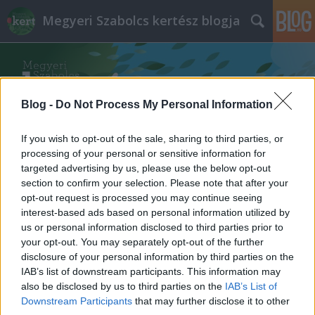
Megyeri Szabolcs kertész blogja
Blog -
Do Not Process My Personal Information
If you wish to opt-out of the sale, sharing to third parties, or
Címkék
»
utcai_ültetés
processing of your personal or sensitive information for
targeted advertising by us, please use the below opt-out
section to confirm your selection. Please note that after your
Hier geht's uns gut!
opt-out request is processed you may continue seeing
interest-based ads based on personal information utilized by
Megyeri Szabolcs
•
2013. június 29.
4
us or personal information disclosed to third parties prior to
your opt-out. You may separately opt-out of the further
Az országhatárok igazából csak képzeletbeli
disclosure of your personal information by third parties on the
vonalak, főleg, mióta az Unió tagjai vagyunk, mégis,
IAB’s list of downstream participants. This information may
akinek volt már alkalma nyugat felé elhagyni
also be disclosed by us to third parties on the
IAB’s List of
Magyarországot, láthatta, hogy ezek a képzeletbeli
Downstream Participants
that may further disclose it to other
vonalak nem csupán közigazgatási egységeket,