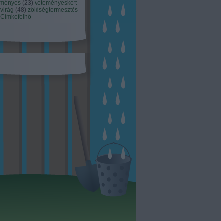
eményes
(
23
)
veteményeskert
virág
(
48
)
zöldségtermesztés
Címkefelhő