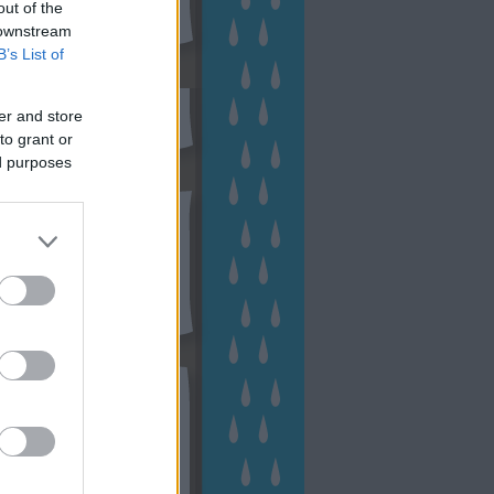
out of the
 downstream
B’s List of
sen Facebookon
er and store
to grant or
ed purposes
esés
kek
ebshop - Megyeri Szabolcs
ertészete
írlevél feliratkozás
outube csatornám
ngyenes tanfolyamaim