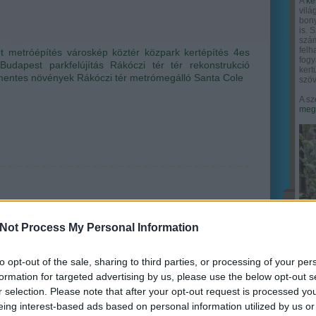
A
ke
vilá
bony
is. 
szám
felh
t
metróépítés
városkép
köztér
közpark
kertépítés
4es
fogy
Budapest
parkfelújítás
Rákóczi tér
tér rekonstrukció
ker
entes növények
Rákóczi tér metrómegálló
Santa Cole
szöv
A sz
megy
Not Process My Personal Information
to opt-out of the sale, sharing to third parties, or processing of your per
formation for targeted advertising by us, please use the below opt-out s
r selection. Please note that after your opt-out request is processed y
eing interest-based ads based on personal information utilized by us or