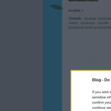
tovább »
Címkék:
utcakép
kertésze
metró
utcabútor
cserjék
budapesti terek
gondozásm
Blog -
Do 
If you wish 
sensitive in
confirm you
continue se