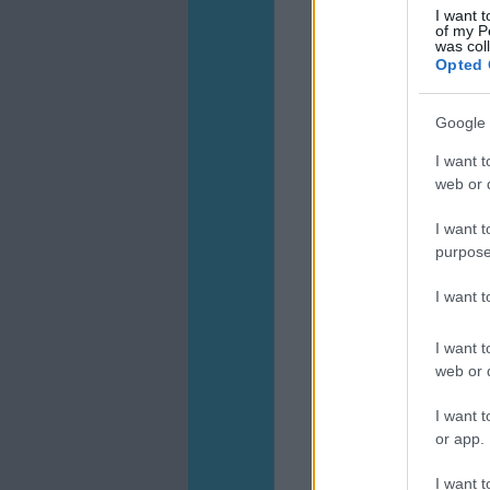
I want t
of my P
was col
Opted 
Google 
I want t
web or d
I want t
purpose
I want 
I want t
web or d
I want t
or app.
I want t