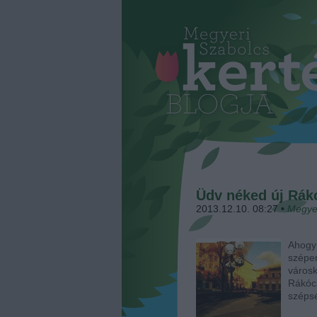
Üdv néked új Rákó
2013.12.10. 08:27
•
Megye
Ahogy
szépen
város
Rákóc
szépsé