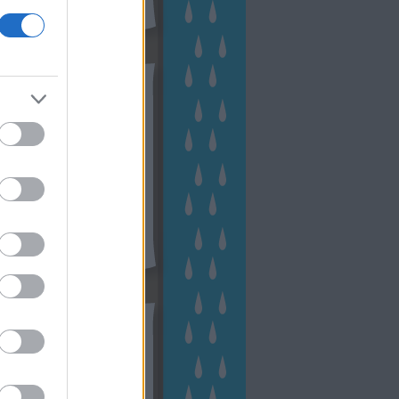
hívum
2 november
(
1
)
 október
(
2
)
2 szeptember
(
1
)
2 augusztus
(
2
)
 július
(
3
)
 június
(
1
)
 április
(
3
)
1 december
(
2
)
 október
(
1
)
1 augusztus
(
1
)
ább
...
tész TV