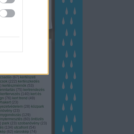
kék
apest
(
45
)
dísznövény
(
116
)
zernövény
(
20
)
garden
ching
(
83
)
gyógynövény
(
33
)
áji gazdálkodás
(
28
)
kert
1
)
kertbarát
(
50
)
kertépítés
6
)
kertészet
(
118
)
kertészeti
ácsadás
(
67
)
kertészeti
ácsok
(
222
)
kertészkedés
4
)
kertészmérnök
(
53
)
fenntartás
(
75
)
kertrendezés
kerttervezés
(
140
)
kert és
ign
(
76
)
kert trend
(
49
)
hakert
(
23
)
nyezetvédelem
(
28
)
közpark
növény
(
23
)
énygondozás
(
129
)
énytermesztés
(
60
)
öntözés
)
park
(
23
)
szobanövény
(
23
)
tés
(
134
)
utcafront
(
54
)
akép
(
62
)
városkép
(
74
)