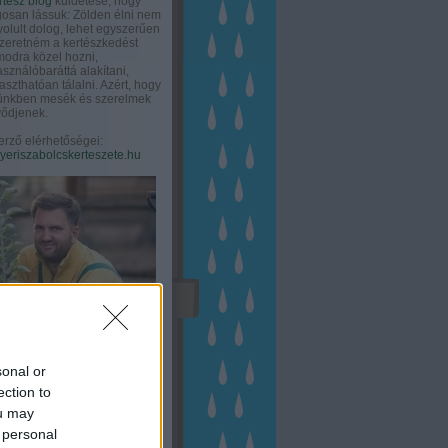
rtész blog
küldetése, hogy
gosan lássuk: Zölden élni nem
olult dolog, lehet egyszerűen
Szeretném a kertészkedést
odra közel hozni,
asználóbaráttá alakítani,
aszthatóan tálalni. Azért, hogy
tünkben mesék és szerelmek
ődjenek.
erző elérhetőségei:
eriszabolcskerteszete.hu
sonal or
ection to
ou may
 personal