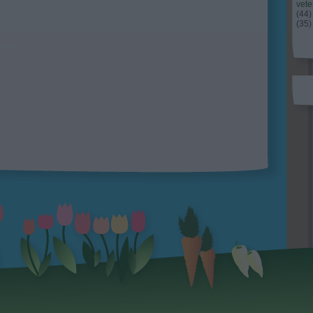
vet
(
44
)
(
35
)