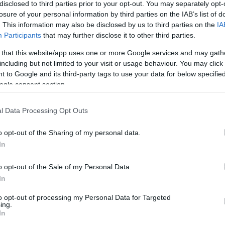
disclosed to third parties prior to your opt-out. You may separately opt-
losure of your personal information by third parties on the IAB’s list of
. This information may also be disclosed by us to third parties on the
IA
Participants
that may further disclose it to other third parties.
Köves
 that this website/app uses one or more Google services and may gath
including but not limited to your visit or usage behaviour. You may click 
 to Google and its third-party tags to use your data for below specifi
ogle consent section.
Ker
l Data Processing Opt Outs
o opt-out of the Sharing of my personal data.
In
o opt-out of the Sale of my Personal Data.
Lin
In
W
K
to opt-out of processing my Personal Data for Targeted
H
ing.
Y
In
I