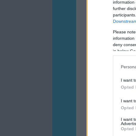
information 
further disc
participants
Downstream 
Please note
information 
deny consent
in below Go
Persona
I want t
Opted 
I want t
Opted 
I want 
Advertis
Opted 