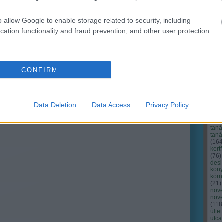
o allow Google to enable storage related to security, including
cation functionality and fraud prevention, and other user protection.
CONFIRM
Cím
Bud
fűs
coa
Data Deletion
Data Access
Privacy Policy
házt
(
17
(
12
tan
tan
(
16
kert
(
76
)
des
kony
kör
(
21
)
növ
növ
(
118
ülte
utc