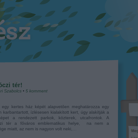
czi tér!
ri Szabolcs
•
5
komment
 egy kertes ház képét alapvetően meghatározza egy
 karbantartott, ízlésesen kialakított kert, úgy alakítják a
képet a rendezett parkok, közterek, utcafrontok. A
zi tér a főváros emblematikus helye, na nem a
ge miatt, az nem is nagyon volt neki,…
Meg