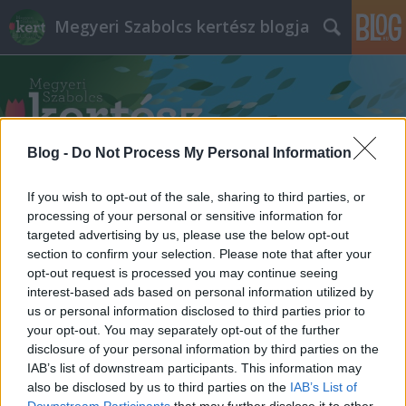
Megyeri Szabolcs kertész blogja
Blog -
Do Not Process My Personal Information
Címkék
»
talajvíz
If you wish to opt-out of the sale, sharing to third parties, or
processing of your personal or sensitive information for
targeted advertising by us, please use the below opt-out
Rezsicsökkentés a kertben: a fúrt
section to confirm your selection. Please note that after your
kút
opt-out request is processed you may continue seeing
interest-based ads based on personal information utilized by
Megyeri Szabolcs
•
2014. március 17.
5
us or personal information disclosed to third parties prior to
your opt-out. You may separately opt-out of the further
disclosure of your personal information by third parties on the
Most, hogy a kertszezon újra beindulni látszik, sokan
IAB’s list of downstream participants. This information may
látogatnak ki a télen elhanyagolt nyaralókba,
also be disclosed by us to third parties on the
IAB’s List of
hobbitelkekre, hogy ezekkel is kezdjenek valamit,
Downstream Participants
that may further disclose it to other