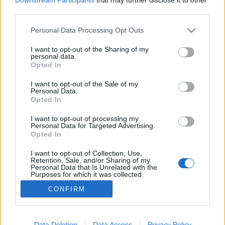
rendbe rakják a kertet, nekilássanak az ültetésnek,
third parties.
vagy csak eltüntessék a tél nyomait. Közös minden
kerti, vagy ház körüli…
Please note that this website/app uses one or more Google
Personal Data Processing Opt Outs
services and may gather and store information including but
not limited to your visit or usage behaviour. You may click to
I want to opt-out of the Sharing of my
Kutak titkai
personal data.
grant or deny consent to Google and its third-party tags to
Opted In
Bejegyzés alcíme...
use your data for below specified purposes in below Google
consent section.
Megyeri Szabolcs
•
2013. május 21.
20
I want to opt-out of the Sale of my
Personal Data.
Opted In
Bármilyen is a kertünk, egyszerű gyepes terület, vagy
I want to opt-out of processing my
veteményessel, virágágyásokkal tarkított birtok, egy
Personal Data for Targeted Advertising.
dologra biztosan szükségünk lesz, mégpedig vízre.
Opted In
Víz kell az öntözéshez, a betonos bejáró
lemosásához, vagy éppen a piszkos kerti munka
I want to opt-out of Collection, Use,
Retention, Sale, and/or Sharing of my
utáni gyors tisztálkodáshoz. A…
Personal Data that Is Unrelated with the
Purposes for which it was collected.
Opted Out
CONFIRM
Google consents
I want to allow Google to enable storage
Data Deletion
Data Access
Privacy Policy