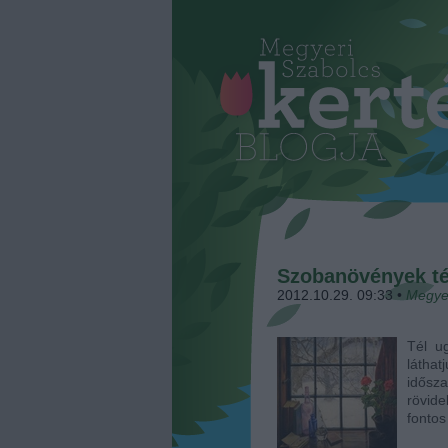
Szobanövények té
2012.10.29. 09:33
•
Megye
Tél u
láthat
idősz
rövide
fonto