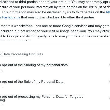
disclosed to third parties prior to your opt-out. You may separately opt-
losure of your personal information by third parties on the IAB’s list of
. This information may also be disclosed by us to third parties on the
IA
Participants
that may further disclose it to other third parties.
Köves
 that this website/app uses one or more Google services and may gath
including but not limited to your visit or usage behaviour. You may click 
 to Google and its third-party tags to use your data for below specifi
ogle consent section.
Ker
l Data Processing Opt Outs
o opt-out of the Sharing of my personal data.
In
o opt-out of the Sale of my Personal Data.
Lin
In
W
K
to opt-out of processing my Personal Data for Targeted
H
ing.
Y
In
I