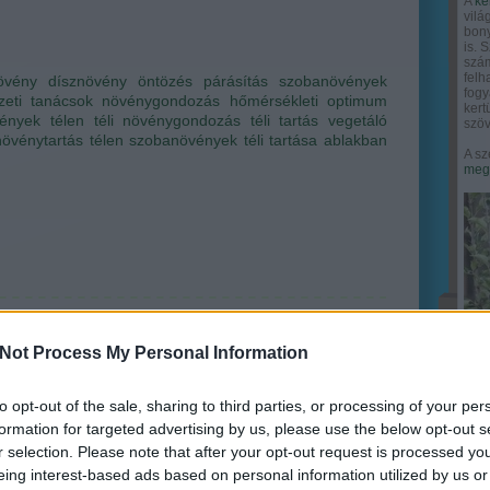
A
ke
vilá
bony
is. 
szám
felh
övény
dísznövény
öntözés
párásítás
szobanövények
fogy
zeti tanácsok
növénygondozás
hőmérsékleti optimum
ker
ények télen
téli növénygondozás
téli tartás
vegetáló
szöv
növénytartás télen
szobanövények téli tartása
ablakban
A sz
megy
Not Process My Personal Information
to opt-out of the sale, sharing to third parties, or processing of your per
formation for targeted advertising by us, please use the below opt-out s
r selection. Please note that after your opt-out request is processed y
eing interest-based ads based on personal information utilized by us or