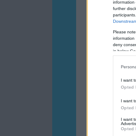
information 
further disc
participants
Downstream 
Please note
information 
deny consent
in below Go
Persona
I want t
Opted 
I want t
Opted 
I want 
Advertis
Opted 