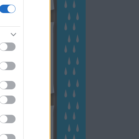
hívum
2 november
(
1
)
 október
(
2
)
2 szeptember
(
1
)
2 augusztus
(
2
)
 július
(
3
)
 június
(
1
)
 április
(
3
)
1 december
(
2
)
 október
(
1
)
1 augusztus
(
1
)
ább
...
tész TV