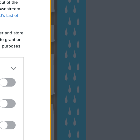
out of the
 downstream
B’s List of
sen Facebookon
er and store
to grant or
ed purposes
esés
kek
ebshop - Megyeri Szabolcs
ertészete
írlevél feliratkozás
outube csatornám
ngyenes tanfolyamaim