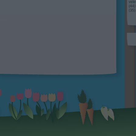
vet
(
44
)
(
35
)