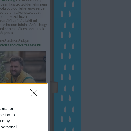
rtész blog
küldetése, hogy
gosan lássuk: Zölden élni nem
olult dolog, lehet egyszerűen
Szeretném a kertészkedést
odra közel hozni,
asználóbaráttá alakítani,
aszthatóan tálalni. Azért, hogy
tünkben mesék és szerelmek
ődjenek.
erző elérhetőségei:
eriszabolcskerteszete.hu
sonal or
ection to
ou may
 personal