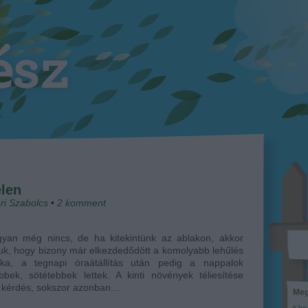
len
ri Szabolcs
•
2
komment
gyan még nincs, de ha kitekintünk az ablakon, akkor
juk, hogy bizony már elkezdedődött a komolyabb lehűlés
aka, a tegnapi óraátállítás után pedig a nappalok
bbek, sötétebbek lettek. A kinti növények téliesítése
s kérdés, sokszor azonban…
Meg