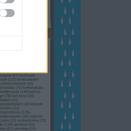
kék
apest
(
45
)
dísznövény
(
116
)
zernövény
(
20
)
garden
ching
(
83
)
gyógynövény
(
33
)
áji gazdálkodás
(
28
)
kert
1
)
kertbarát
(
50
)
kertépítés
6
)
kertészet
(
118
)
kertészeti
ácsadás
(
67
)
kertészeti
ácsok
(
222
)
kertészkedés
4
)
kertészmérnök
(
53
)
fenntartás
(
75
)
kertrendezés
kerttervezés
(
140
)
kert és
ign
(
76
)
kert trend
(
49
)
hakert
(
23
)
nyezetvédelem
(
28
)
közpark
növény
(
23
)
énygondozás
(
129
)
énytermesztés
(
60
)
öntözés
)
park
(
23
)
szobanövény
(
23
)
tés
(
134
)
utcafront
(
54
)
akép
(
62
)
városkép
(
74
)