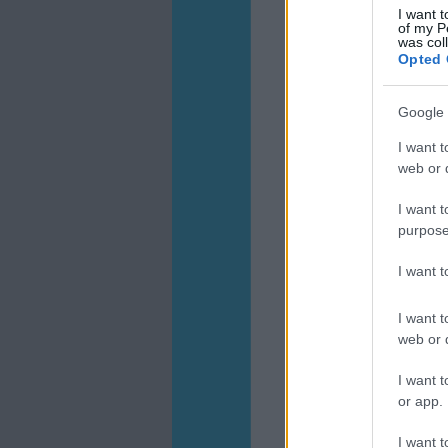
I want t
of my P
was col
Opted 
Google 
I want t
web or d
I want t
purpose
I want 
I want t
web or d
I want t
or app.
I want t