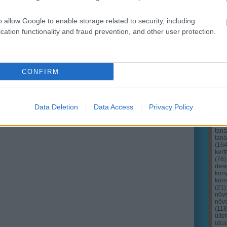
o allow Google to enable storage related to security, including
cation functionality and fraud prevention, and other user protection.
CONFIRM
Cím
Bud
fűs
coa
Data Deletion
Data Access
Privacy Policy
házt
(
17
(
12
tan
tan
(
16
kert
(
76
)
des
kony
kör
(
21
)
növ
növ
(
118
ülte
utc