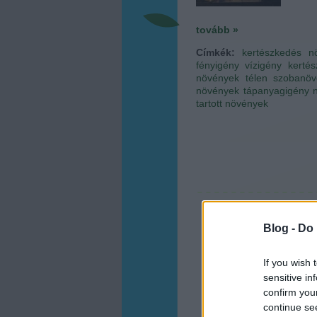
tovább »
Címkék:
kertészkedés
n
fényigény
vízigény
kertés
növények télen
szobanöv
növények
tápanyagigény
tartott növények
Blog -
Do 
If you wish 
sensitive in
confirm you
continue se