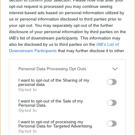
lehet a téma akkor is, ha valaki ingatlant vásárol, és
opt-out request is processed you may continue seeing
az ahhoz tartozó kertet a saját ízlésére formálná,…
interest-based ads based on personal information utilized by
us or personal information disclosed to third parties prior to
Társasházi kerttervezés az alapoktól
your opt-out. You may separately opt-out of the further
disclosure of your personal information by third parties on the
Megyeri Szabolcs
•
2013. szeptember 18.
3
IAB’s list of downstream participants. This information may
also be disclosed by us to third parties on the
IAB’s List of
A társasházi lét régóta bevett lakhatási forma, a
Downstream Participants
that may further disclose it to other
nagyobb városok belső területein nem is nagyon
third parties.
találni másféle épületeket, mint a klasszikus
Please note that this website/app uses one or more Google
Personal Data Processing Opt Outs
körgangos (pestiesen:) bérházakat, tömbházakat,
services and may gather and store information including but
vagy változatos kialakítású új(abb)építésű
not limited to your visit or usage behaviour. You may click to
I want to opt-out of the Sharing of my
társasházakat. Ezen épületek…
personal data.
grant or deny consent to Google and its third-party tags to
Opted In
use your data for below specified purposes in below Google
Közösségi kertek kritikája
consent section.
I want to opt-out of the Sale of my
Personal Data.
Megyeri Szabolcs
•
2013. július 18.
3
Opted In
I want to opt-out of processing my
Mára kijelenthetjük, hogy a közösségi kertek kitörtek
Personal Data for Targeted Advertising.
Opted In
az undergroundból, a kifejezés és a mögöttes