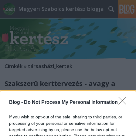
Megyeri Szabolcs kertész blogja
Címkék
»
társasházi_kertek
Szakszerű kerttervezés - avagy a
felmérési szakvélemény
Blog -
Do Not Process My Personal Information
Megyeri Szabolcs
•
2014. február 18.
0
If you wish to opt-out of the sale, sharing to third parties, or
A tavasz kétségtelenül a kerttervezés, kertépítés
processing of your personal or sensitive information for
legideálisabb időszaka. A tél által megtépázott kert
targeted advertising by us, please use the below opt-out
szinte kiált a felújításért, rendbetételért, de aktuális
section to confirm your selection. Please note that after your