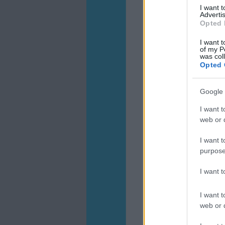
I want 
Advertis
Opted 
I want t
of my P
was col
Opted 
Google 
I want t
web or d
I want t
purpose
I want 
I want t
web or d