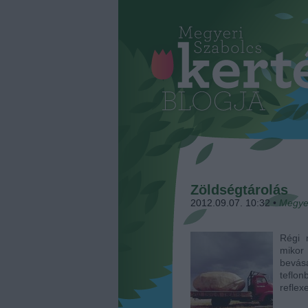
Zöldségtárolás
2012.09.07. 10:32
•
Megye
Régi 
mikor 
bevá
teflo
reflex