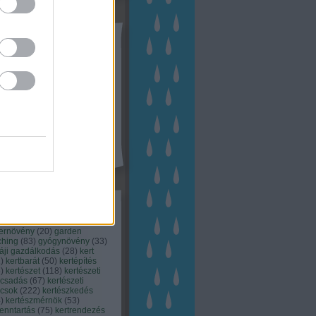
tész TV
kék
apest
(
45
)
dísznövény
(
116
)
zernövény
(
20
)
garden
ching
(
83
)
gyógynövény
(
33
)
áji gazdálkodás
(
28
)
kert
1
)
kertbarát
(
50
)
kertépítés
6
)
kertészet
(
118
)
kertészeti
ácsadás
(
67
)
kertészeti
ácsok
(
222
)
kertészkedés
4
)
kertészmérnök
(
53
)
fenntartás
(
75
)
kertrendezés