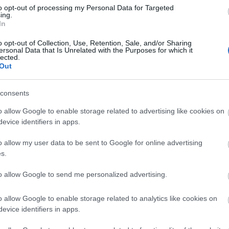
to opt-out of processing my Personal Data for Targeted
ing.
In
Lin
W
o opt-out of Collection, Use, Retention, Sale, and/or Sharing
K
ersonal Data that Is Unrelated with the Purposes for which it
H
lected.
Y
I
Out
consents
o allow Google to enable storage related to advertising like cookies on
Arc
evice identifiers in apps.
202
2022
o allow my user data to be sent to Google for online advertising
202
202
s.
2022
2022
2022
to allow Google to send me personalized advertising.
202
2021
202
o allow Google to enable storage related to analytics like cookies on
Tov
evice identifiers in apps.