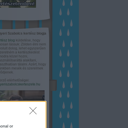
yeri Szabolcs kertész blogja
rtész blog
küldetése, hogy
gosan lássuk: Zölden élni nem
olult dolog, lehet egyszerűen
Szeretném a kertészkedést
odra közel hozni,
asználóbaráttá alakítani,
aszthatóan tálalni. Azért, hogy
tünkben mesék és szerelmek
ődjenek.
erző elérhetőségei:
eriszabolcskerteszete.hu
sonal or