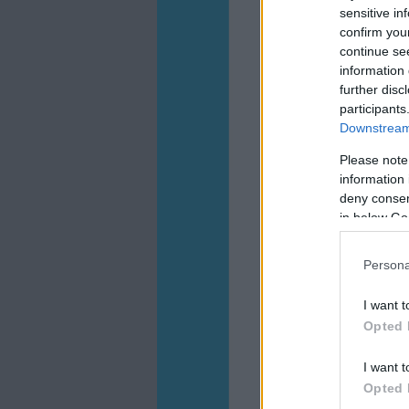
sensitive in
confirm you
continue se
information 
further disc
participants
Downstream 
Please note
information 
deny consent
in below Go
Persona
I want t
Opted 
I want t
Opted 