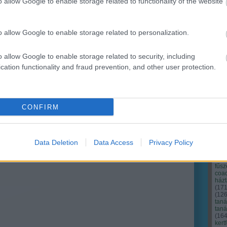
o allow Google to enable storage related to functionality of the website
Ker
o allow Google to enable storage related to personalization.
o allow Google to enable storage related to security, including
cation functionality and fraud prevention, and other user protection.
CONFIRM
Data Deletion
Data Access
Privacy Policy
Cím
Bud
fűs
coa
házt
(
17
(
12
tan
tan
(
16
kert