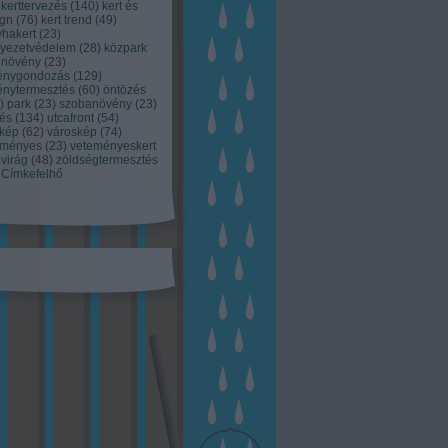
kerttervezés
(
140
)
kert és
ign
(
76
)
kert trend
(
49
)
hakert
(
23
)
nyezetvédelem
(
28
)
közpark
növény
(
23
)
énygondozás
(
129
)
énytermesztés
(
60
)
öntözés
)
park
(
23
)
szobanövény
(
23
)
tés
(
134
)
utcafront
(
54
)
akép
(
62
)
városkép
(
74
)
eményes
(
23
)
veteményeskert
virág
(
48
)
zöldségtermesztés
Címkefelhő