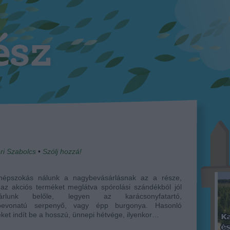
ri Szabolcs
•
Szólj hozzá!
népszokás nálunk a nagybevásárlásnak az a része,
az akciós terméket meglátva spórolási szándékból jól
sárlunk belőle, legyen az karácsonyfatartó,
nbevonatú serpenyő, vagy épp burgonya. Hasonló
eket indít be a hosszú, ünnepi hétvége, ilyenkor…