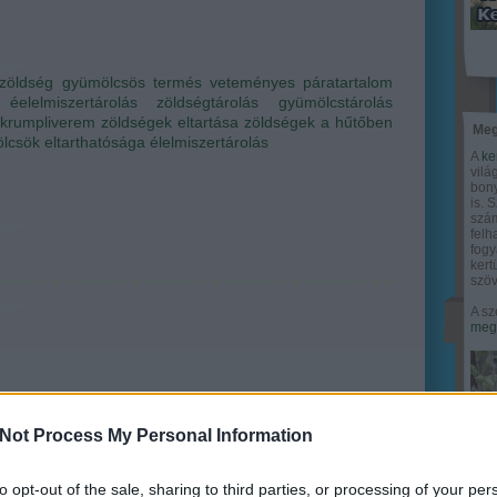
zöldség
gyümölcsös
termés
veteményes
páratartalom
éelelmiszertárolás
zöldségtárolás
gyümölcstárolás
krumpliverem
zöldségek eltartása
zöldségek a hűtőben
Meg
lcsök eltarthatósága
élelmiszertárolás
A
ke
vilá
bony
is. 
szám
felh
fogy
ker
szöv
A sz
megy
Not Process My Personal Information
to opt-out of the sale, sharing to third parties, or processing of your per