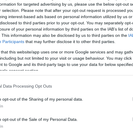
formation for targeted advertising by us, please use the below opt-out s
r selection. Please note that after your opt-out request is processed y
eing interest-based ads based on personal information utilized by us or
disclosed to third parties prior to your opt-out. You may separately opt-
losure of your personal information by third parties on the IAB’s list of
. This information may also be disclosed by us to third parties on the
IA
Participants
that may further disclose it to other third parties.
 that this website/app uses one or more Google services and may gath
including but not limited to your visit or usage behaviour. You may click 
Köves
 to Google and its third-party tags to use your data for below specifi
ogle consent section.
l Data Processing Opt Outs
Ker
o opt-out of the Sharing of my personal data.
In
o opt-out of the Sale of my Personal Data.
In