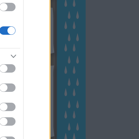
kek
ebshop - Megyeri Szabolcs
ertészete
írlevél feliratkozás
outube csatornám
ngyenes tanfolyamaim
hívum
2 november
(
1
)
 október
(
2
)
2 szeptember
(
1
)
2 augusztus
(
2
)
 július
(
3
)
 június
(
1
)
 április
(
3
)
1 december
(
2
)
 október
(
1
)
1 augusztus
(
1
)
ább
...