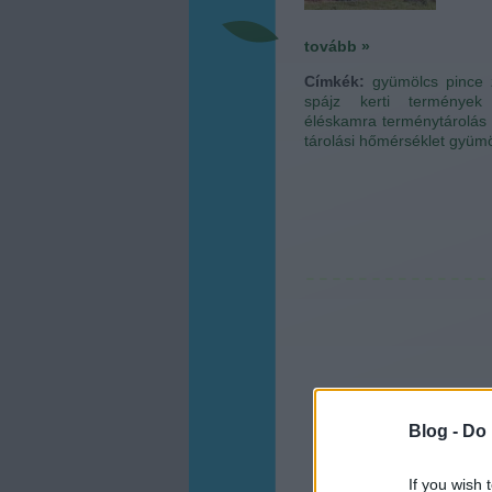
tovább »
Címkék:
gyümölcs
pince
spájz
kerti termények
éléskamra
terménytárolás
tárolási hőmérséklet
gyümö
Blog -
Do 
If you wish 