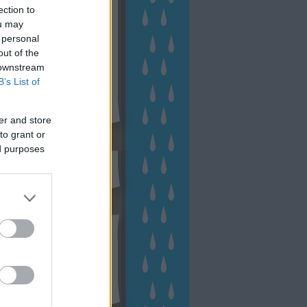
ection to
ou may
 personal
out of the
 downstream
B’s List of
er and store
to grant or
sen Facebookon
ed purposes
esés