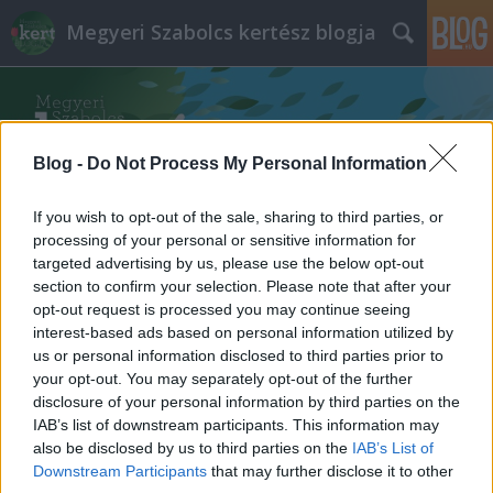
Megyeri Szabolcs kertész blogja
Blog -
Do Not Process My Personal Information
If you wish to opt-out of the sale, sharing to third parties, or
Címkék
»
tányér
processing of your personal or sensitive information for
targeted advertising by us, please use the below opt-out
section to confirm your selection. Please note that after your
Fatányéros
opt-out request is processed you may continue seeing
interest-based ads based on personal information utilized by
Megyeri Szabolcs
•
2013. március 25.
2
us or personal information disclosed to third parties prior to
your opt-out. You may separately opt-out of the further
A tavaszi füvesítést a legtöbben még csak
disclosure of your personal information by third parties on the
mostanában tervezik, aki még nem állt neki a
IAB’s list of downstream participants. This information may
műveletnek, jobb, ha hamarosan hozzákezd, mert
also be disclosed by us to third parties on the
IAB’s List of
pár hét múlva már biztosan megengedi az időjárás,
Downstream Participants
that may further disclose it to other
hogy egyre többet tartózkodjunk a kertben. A