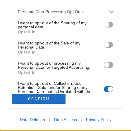
third parties.
füvesítéssel kapcsolatos tudnivalókról…
Please note that this website/app uses one or more Google
Personal Data Processing Opt Outs
services and may gather and store information including but
Törzsanyag fűnyíróknak
not limited to your visit or usage behaviour. You may click to
I want to opt-out of the Sharing of my
personal data.
grant or deny consent to Google and its third-party tags to
Megyeri Szabolcs
•
2012. április 24.
1
Opted In
use your data for below specified purposes in below Google
consent section.
I want to opt-out of the Sale of my
Egy fákért aggódó kedves ismerősöm, Lakatos Béla
Personal Data.
Opted In
hívta fel a figyelmemet egy olyan problémára, mely
igen gyakori a városi közterek, parkok, utcafrontok
I want to opt-out of processing my
fáinál, és elsősorban a fiatalabb csemetéket érinti. A
Personal Data for Targeted Advertising.
bemutatásra kerülő káros jelenség azonban nem
Opted In
csupán a…
I want to opt-out of Collection, Use,
Retention, Sale, and/or Sharing of my
Personal Data that Is Unrelated with the
Purposes for which it was collected.
CONFIRM
Opted Out
Google consents
Data Deletion
Data Access
Privacy Policy
I want to allow Google to enable storage
SÜTI BEÁLLÍTÁSOK MÓDOSÍTÁSA
related to advertising like cookies on web or