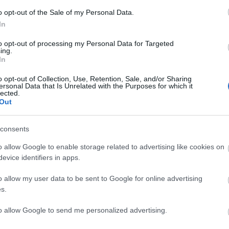
o opt-out of the Sale of my Personal Data.
Lin
In
W
K
to opt-out of processing my Personal Data for Targeted
H
ing.
Y
In
I
o opt-out of Collection, Use, Retention, Sale, and/or Sharing
ersonal Data that Is Unrelated with the Purposes for which it
lected.
Out
Arc
consents
202
2022
202
o allow Google to enable storage related to advertising like cookies on
202
evice identifiers in apps.
2022
2022
2022
o allow my user data to be sent to Google for online advertising
202
2021
s.
202
Tov
to allow Google to send me personalized advertising.