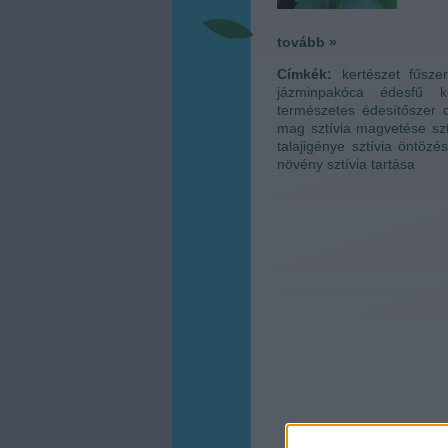
tovább »
Címkék:
kertészet
fűsze
jázminpakóca
édesfű
k
természetes édesítőszer
mag
sztívia magvetése
sz
talajigénye
sztívia öntözé
növény
sztívia tartása