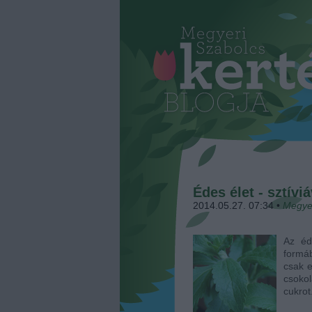
Édes élet - sztíviá
2014.05.27. 07:34
•
Megye
Az éd
formáb
csak e
csoko
cukrot