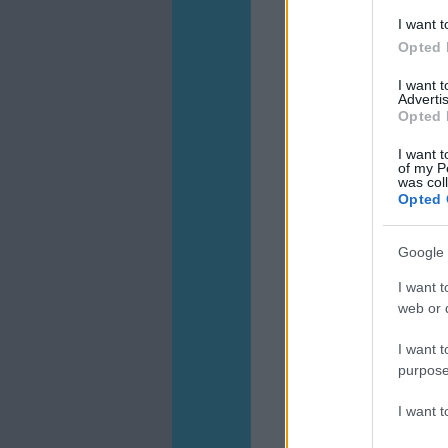
I want t
Opted 
I want 
Advertis
Opted 
I want t
of my P
was col
Opted 
Google 
I want t
web or d
I want t
purpose
I want 