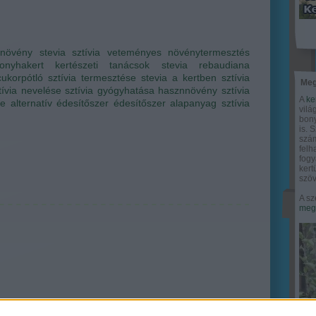
rnövény
stevia
sztívia
veteményes
növénytermesztés
onyhakert
kertészeti tanácsok
stevia rebaudiana
cukorpótló
sztívia termesztése
stevia a kertben
sztívia
Meg
tívia nevelése
sztívia gyógyhatása
hasznnövény
sztívia
A
ke
se
alternatív édesítőszer
édesítőszer alapanyag
sztívia
vilá
bony
is. 
szám
felh
fogy
ker
szöv
A sz
megy