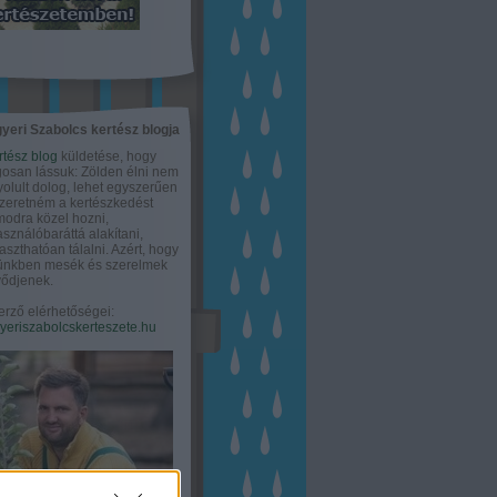
yeri Szabolcs kertész blogja
rtész blog
küldetése, hogy
gosan lássuk: Zölden élni nem
olult dolog, lehet egyszerűen
Szeretném a kertészkedést
odra közel hozni,
asználóbaráttá alakítani,
aszthatóan tálalni. Azért, hogy
tünkben mesék és szerelmek
ődjenek.
erző elérhetőségei:
eriszabolcskerteszete.hu