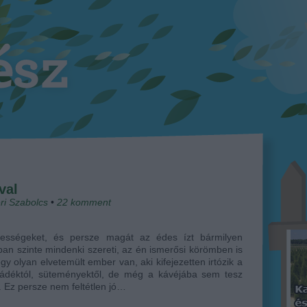
val
ri Szabolcs
•
22
komment
ességeket, és persze magát az édes ízt bármilyen
an szinte mindenki szereti, az én ismerősi körömben is
gy olyan elvetemült ember van, aki kifejezetten irtózik a
ládéktól, süteményektől, de még a kávéjába sem tesz
. Ez persze nem feltétlen jó…