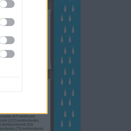
tész TV
kék
apest
(
45
)
dísznövény
(
116
)
zernövény
(
20
)
garden
ching
(
83
)
gyógynövény
(
33
)
áji gazdálkodás
(
28
)
kert
1
)
kertbarát
(
50
)
kertépítés
6
)
kertészet
(
118
)
kertészeti
ácsadás
(
67
)
kertészeti
ácsok
(
222
)
kertészkedés
4
)
kertészmérnök
(
53
)
fenntartás
(
75
)
kertrendezés