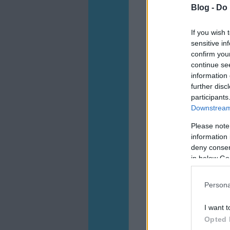
Blog -
Do 
If you wish 
sensitive in
confirm you
continue se
information 
further disc
participants
Downstream 
Please note
information 
deny consent
in below Go
Persona
I want t
Opted 