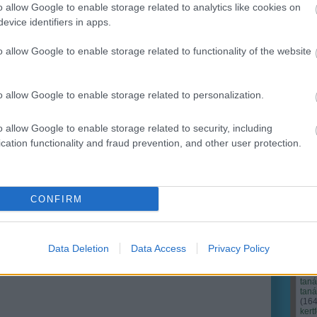
o allow Google to enable storage related to analytics like cookies on
evice identifiers in apps.
Ker
o allow Google to enable storage related to functionality of the website
o allow Google to enable storage related to personalization.
o allow Google to enable storage related to security, including
cation functionality and fraud prevention, and other user protection.
CONFIRM
Cím
Bud
fűs
coa
Data Deletion
Data Access
Privacy Policy
házt
(
17
(
12
tan
tan
(
16
kert