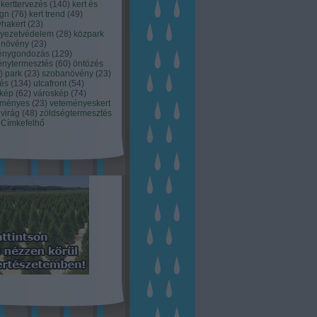
kerttervezés
(
140
)
kert és
ign
(
76
)
kert trend
(
49
)
hakert
(
23
)
nyezetvédelem
(
28
)
közpark
növény
(
23
)
énygondozás
(
129
)
énytermesztés
(
60
)
öntözés
)
park
(
23
)
szobanövény
(
23
)
tés
(
134
)
utcafront
(
54
)
akép
(
62
)
városkép
(
74
)
eményes
(
23
)
veteményeskert
virág
(
48
)
zöldségtermesztés
Címkefelhő