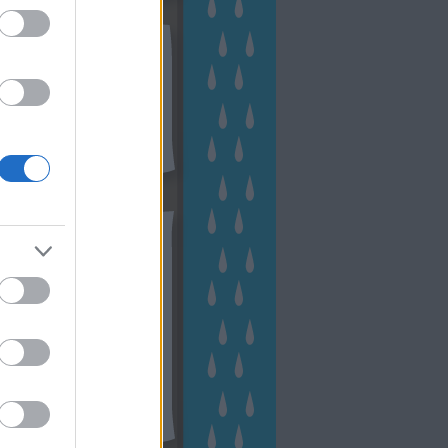
kek
ebshop - Megyeri Szabolcs
ertészete
írlevél feliratkozás
outube csatornám
ngyenes tanfolyamaim
hívum
2 november
(
1
)
 október
(
2
)
2 szeptember
(
1
)
2 augusztus
(
2
)
 július
(
3
)
 június
(
1
)
 április
(
3
)
1 december
(
2
)
 október
(
1
)
1 augusztus
(
1
)
ább
...