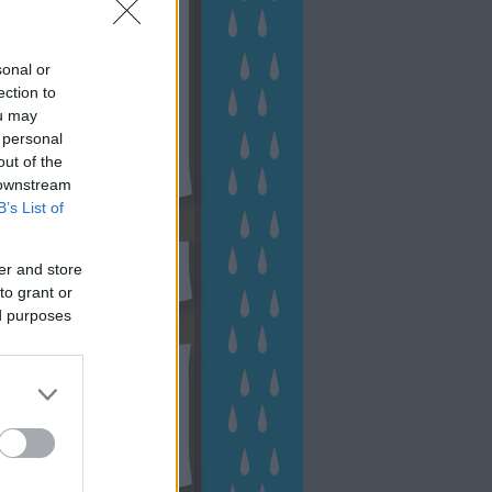
sonal or
ection to
ou may
 personal
out of the
 downstream
B’s List of
sen Facebookon
er and store
to grant or
ed purposes
esés