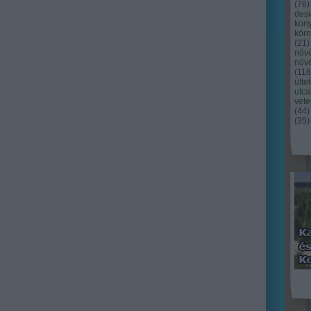
(
76
)
des
kony
kör
(
21
)
növ
növ
(
118
ülte
utc
vet
(
44
)
(
35
)