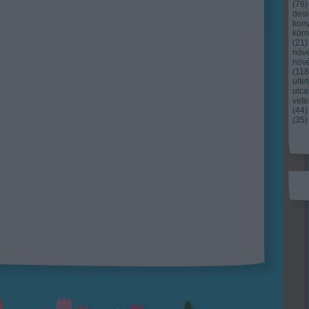
(
76
)
des
kony
kör
(
21
)
növ
növ
(
118
ülte
utc
vet
(
44
)
(
35
)