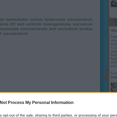
ert
kertészkedés
öntözés
kerttervezés
szerszámtároló
zámok
DIY
kerti eszközök
növénygondozás
szerszámok
rbantartása
szerszámtárolás
kerti szerszámok tárolása
Meg
Y szerszámtároló
A
ke
vilá
bony
is. 
szám
felh
fogy
ker
szöv
A sz
megy
Not Process My Personal Information
to opt-out of the sale, sharing to third parties, or processing of your per