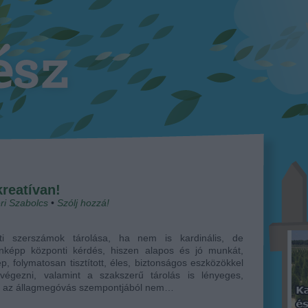
reatívan!
ri Szabolcs
•
Szólj hozzá!
ti szerszámok tárolása, ha nem is kardinális, de
nképp központi kérdés, hiszen alapos és jó munkát,
p, folymatosan tisztított, éles, biztonságos eszközökkel
 végezni, valamint a szakszerű tárolás is lényeges,
n az állagmegóvás szempontjából nem…