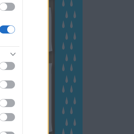
kek
ebshop - Megyeri Szabolcs
ertészete
írlevél feliratkozás
outube csatornám
ngyenes tanfolyamaim
hívum
2 november
(
1
)
 október
(
2
)
2 szeptember
(
1
)
2 augusztus
(
2
)
 július
(
3
)
 június
(
1
)
 április
(
3
)
1 december
(
2
)
 október
(
1
)
1 augusztus
(
1
)
ább
...