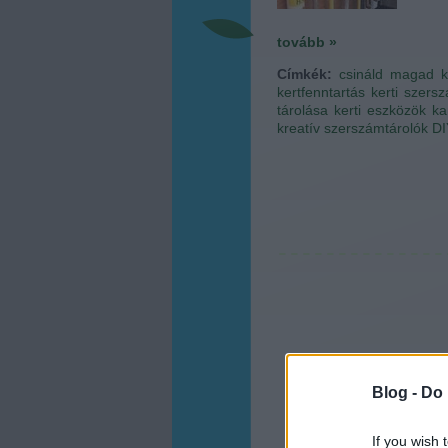
tovább »
Címkék:
csináld magad
k
kertfenntartás
kerti szers
tárolása
kerti eszközök ka
kreatív szerszámtárolók
DI
Blog -
Do 
If you wish 