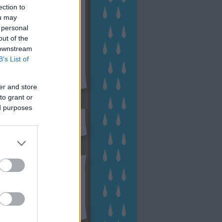
ection to
ou may
 personal
out of the
 downstream
B’s List of
er and store
to grant or
sen Facebookon
ed purposes
esés