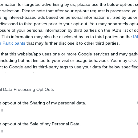
formation for targeted advertising by us, please use the below opt-out s
r selection. Please note that after your opt-out request is processed y
eing interest-based ads based on personal information utilized by us or
disclosed to third parties prior to your opt-out. You may separately opt-
losure of your personal information by third parties on the IAB’s list of
. This information may also be disclosed by us to third parties on the
IA
Participants
that may further disclose it to other third parties.
 that this website/app uses one or more Google services and may gath
including but not limited to your visit or usage behaviour. You may click 
Köves
 to Google and its third-party tags to use your data for below specifi
ogle consent section.
l Data Processing Opt Outs
Ker
o opt-out of the Sharing of my personal data.
In
o opt-out of the Sale of my Personal Data.
In