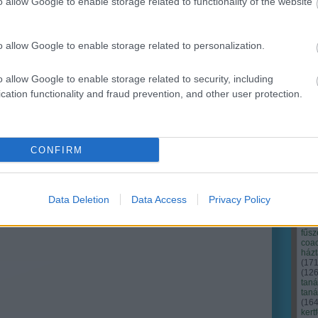
o allow Google to enable storage related to functionality of the website
Ker
o allow Google to enable storage related to personalization.
o allow Google to enable storage related to security, including
cation functionality and fraud prevention, and other user protection.
CONFIRM
Data Deletion
Data Access
Privacy Policy
Cím
Bud
fűs
coa
házt
(
17
(
12
tan
tan
(
16
kert