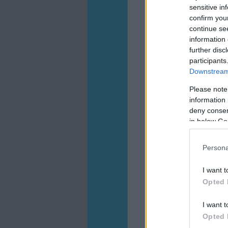
sensitive in
confirm you
continue se
information 
further disc
participants
Downstream 
Please note
information 
deny consent
in below Go
Persona
I want t
Opted 
I want t
Opted 