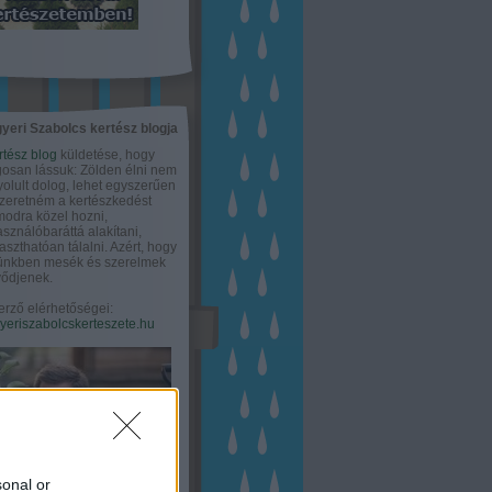
yeri Szabolcs kertész blogja
rtész blog
küldetése, hogy
gosan lássuk: Zölden élni nem
olult dolog, lehet egyszerűen
Szeretném a kertészkedést
odra közel hozni,
asználóbaráttá alakítani,
aszthatóan tálalni. Azért, hogy
tünkben mesék és szerelmek
ődjenek.
erző elérhetőségei:
eriszabolcskerteszete.hu
sonal or