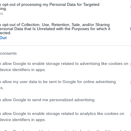
to opt-out of processing my Personal Data for Targeted
ing.
In
Lin
W
o opt-out of Collection, Use, Retention, Sale, and/or Sharing
K
ersonal Data that Is Unrelated with the Purposes for which it
H
lected.
Y
I
Out
consents
o allow Google to enable storage related to advertising like cookies on
Arc
evice identifiers in apps.
202
2022
o allow my user data to be sent to Google for online advertising
202
202
s.
2022
2022
2022
to allow Google to send me personalized advertising.
202
2021
202
o allow Google to enable storage related to analytics like cookies on
Tov
evice identifiers in apps.