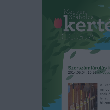
Szerszámtárolás k
2014.05.04. 10:23
•
Megye
A ker
minde
csak é
lehet
hisze