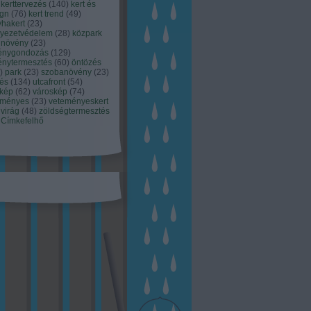
kerttervezés
(
140
)
kert és
ign
(
76
)
kert trend
(
49
)
hakert
(
23
)
nyezetvédelem
(
28
)
közpark
növény
(
23
)
énygondozás
(
129
)
énytermesztés
(
60
)
öntözés
)
park
(
23
)
szobanövény
(
23
)
tés
(
134
)
utcafront
(
54
)
akép
(
62
)
városkép
(
74
)
eményes
(
23
)
veteményeskert
virág
(
48
)
zöldségtermesztés
Címkefelhő