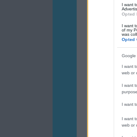
I want 
Advertis
Opted 
I want t
of my P
was col
Opted 
Google 
I want t
web or d
I want t
purpose
I want 
I want t
web or d