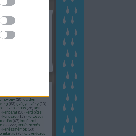
tész TV
kék
apest
(
45
)
dísznövény
(
116
)
zernövény
(
20
)
garden
ching
(
83
)
gyógynövény
(
33
)
áji gazdálkodás
(
28
)
kert
1
)
kertbarát
(
50
)
kertépítés
6
)
kertészet
(
118
)
kertészeti
ácsadás
(
67
)
kertészeti
ácsok
(
222
)
kertészkedés
4
)
kertészmérnök
(
53
)
fenntartás
(
75
)
kertrendezés