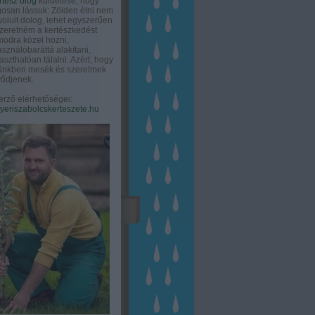
rtész blog
küldetése, hogy
gosan lássuk: Zölden élni nem
olult dolog, lehet egyszerűen
Szeretném a kertészkedést
odra közel hozni,
asználóbaráttá alakítani,
aszthatóan tálalni. Azért, hogy
tünkben mesék és szerelmek
ődjenek.
erző elérhetőségei:
eriszabolcskerteszete.hu