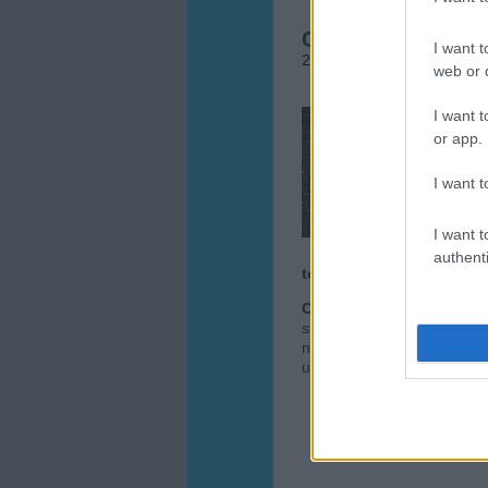
Csikkes mozdulat
I want t
2012.07.12. 10:11
•
Megye
web or d
I want t
"A do
egész
or app.
"körn
tartó
I want t
tágabb
I want t
authenti
tovább »
Címkék:
dohányzás
cigar
szemetelés
vízszennye
nehézfémek
ökotudatossá
utcák
cigarettacsikk
cigicsi