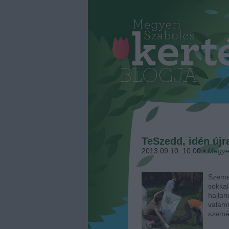
TeSzedd, idén újr
2013.09.10. 10:00
•
Megye
Szeme
sokka
hajla
valam
szemét