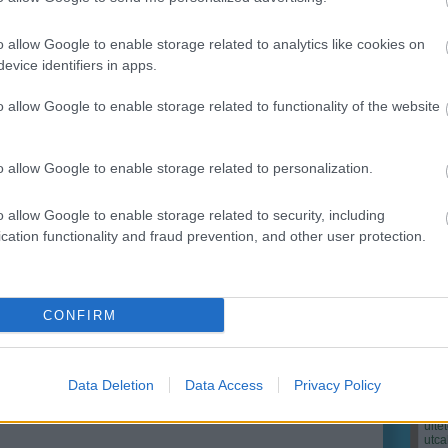
ok
o allow Google to enable storage related to analytics like cookies on
ri Szabolcs
•
22
komment
evice identifiers in apps.
o allow Google to enable storage related to functionality of the website
hányzás súlyosan károsítja az ön és környezete
ségét" olvashatjuk sok helyütt a figyelmeztetést, de
yezet" alatt a legtöbben a füstölgő ember közelében
Cím
zkodókat értik. Pedig ha a figyelemfelhívó mondatot
o allow Google to enable storage related to personalization.
Bud
an értelmezzük, szintúgy igazságot…
fűs
coa
o allow Google to enable storage related to security, including
házt
(
17
cation functionality and fraud prevention, and other user protection.
(
12
tan
tan
etta
környezetvédelem
környezetszennyezés
városkép
(
16
zés
környezettudatosság
parkok
szemétszedés
kert
(
76
)
CONFIRM
g
rendezett utcafrontok
dohányzás káros hatásai
tiszta
des
kk
bozóttüzek
lebomlás
károsanyag lebomlás
kony
kör
(
21
)
Data Deletion
Data Access
Privacy Policy
növ
növ
(
118
ülte
utc