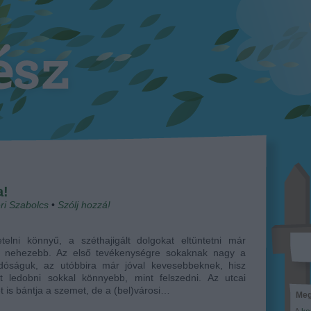
a!
ri Szabolcs
•
Szólj hozzá!
telni könnyű, a széthajigált dolgokat eltüntetni már
l nehezebb. Az első tevékenységre sokaknak nagy a
ndóságuk, az utóbbira már jóval kevesebbeknek, hisz
it ledobni sokkal könnyebb, mint felszedni. Az utcai
 is bántja a szemet, de a (bel)városi…
Meg