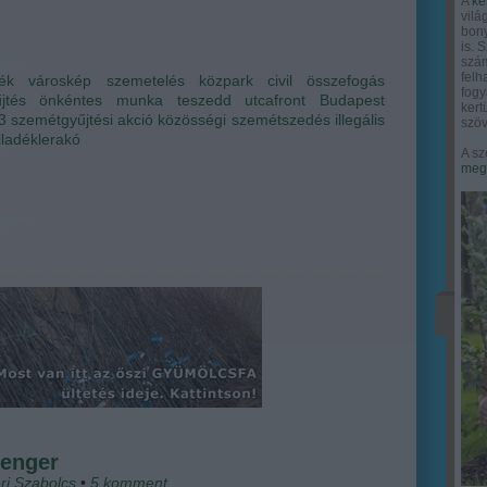
A
ke
vilá
bony
is. 
szám
felh
dék
városkép
szemetelés
közpark
civil összefogás
fogy
jtés
önkéntes munka
teszedd
utcafront
Budapest
ker
3
szemétgyűjtési akció
közösségi szemétszedés
illegális
szöv
ulladéklerakó
A sz
megy
tenger
ri Szabolcs
•
5
komment