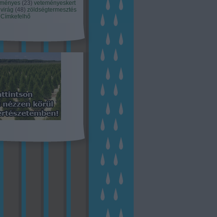
eményes
(
23
)
veteményeskert
virág
(
48
)
zöldségtermesztés
Címkefelhő