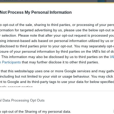
apesti belvárosi Erzsébet térrel már többször
Not Process My Personal Information
koztam, a legtöbbször sajnos azt megállapítva, hogy az
Köves
i pihenőpark mára egy elhasznált, karbantartás nélküli
to opt-out of the sale, sharing to third parties, or processing of your per
területté vált, melyet az esti lazításra vágyó fiatalok
formation for targeted advertising by us, please use the below opt-out s
t kereskedők vettek birtokba,…
r selection. Please note that after your opt-out request is processed y
eing interest-based ads based on personal information utilized by us or
disclosed to third parties prior to your opt-out. You may separately opt-
Ker
losure of your personal information by third parties on the IAB’s list of
. This information may also be disclosed by us to third parties on the
IA
ép
belváros
hulladék
szemetelés
közpark
gyep
zelektív hulladékgyűjtő
gyepgondozás
Budapest
köztéri
Participants
that may further disclose it to other third parties.
rület
elhanyagolt park
szemeteskonténer
városi parkok
 that this website/app uses one or more Google services and may gath
including but not limited to your visit or usage behaviour. You may click 
 to Google and its third-party tags to use your data for below specifi
ogle consent section.
Lin
W
K
l Data Processing Opt Outs
H
Y
I
o opt-out of the Sharing of my personal data.
s