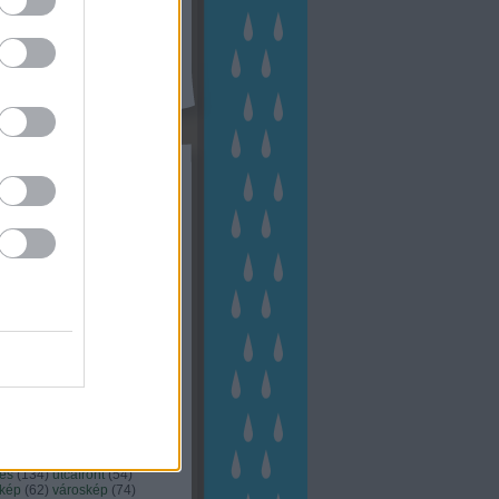
kék
apest
(
45
)
dísznövény
(
116
)
zernövény
(
20
)
garden
ching
(
83
)
gyógynövény
(
33
)
áji gazdálkodás
(
28
)
kert
1
)
kertbarát
(
50
)
kertépítés
6
)
kertészet
(
118
)
kertészeti
ácsadás
(
67
)
kertészeti
ácsok
(
222
)
kertészkedés
4
)
kertészmérnök
(
53
)
fenntartás
(
75
)
kertrendezés
kerttervezés
(
140
)
kert és
ign
(
76
)
kert trend
(
49
)
hakert
(
23
)
nyezetvédelem
(
28
)
közpark
növény
(
23
)
énygondozás
(
129
)
énytermesztés
(
60
)
öntözés
)
park
(
23
)
szobanövény
(
23
)
tés
(
134
)
utcafront
(
54
)
akép
(
62
)
városkép
(
74
)