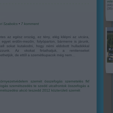
vet
(
44
)
(
35
)
ri Szabolcs
•
7
komment
es az egész ország, ez tény, elég kilépni az utcára,
i egyet erdőn-mezőn, folyóparton, bármerre is járunk,
ell sokat kutakodni, hogy némi eldobott hulladékkal
kozzunk. Az okokat firtathatjuk, a renitenseket
gethetjük, de ettől a szemétkupacok még nem…
környezetvédelem
szemét
összefogás
szemetelés
fkf
efogás
szemétszedés
te szedd
utcafrontok
összefogás a
métszedési akció
teszedd 2012
közterületi szemét