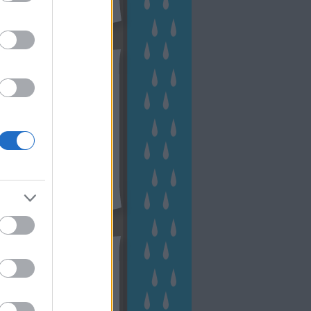
hívum
2 november
(
1
)
 október
(
2
)
2 szeptember
(
1
)
2 augusztus
(
2
)
 július
(
3
)
 június
(
1
)
 április
(
3
)
1 december
(
2
)
 október
(
1
)
1 augusztus
(
1
)
ább
...
tész TV