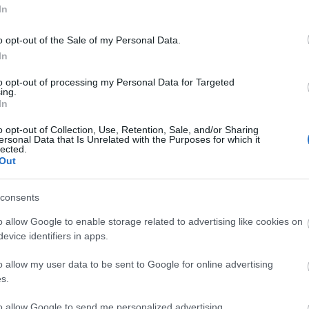
In
ri Szabolcs
•
Szólj hozzá!
o opt-out of the Sale of my Personal Data.
atatlanul fesztiválnagyhatalom lettünk, amint a tavasz
In
jó idő beköszönt, egymást érik a különböző méretű és
Arc
ikájú össznépi vigasságok, melyekbők ki-ki ízlése és
202
to opt-out of processing my Personal Data for Targeted
rcája szerint válogathat. A környezetvédelem jó ideje
2022
ing.
os téma, aminek csak…
202
In
202
2022
2022
o opt-out of Collection, Use, Retention, Sale, and/or Sharing
2022
ersonal Data that Is Unrelated with the Purposes for which it
202
lected.
2021
Out
202
etvédelem
természetvédelem
szelektív hulladékgyűjtés
Tov
lkodás
hulladékgyűjtés
környezettudatos gondolkodás
lozás
ökofesztivál
Beertok Fesztivál
tematikus fesztivál
consents
o allow Google to enable storage related to advertising like cookies on
evice identifiers in apps.
Ker
o allow my user data to be sent to Google for online advertising
s.
to allow Google to send me personalized advertising.