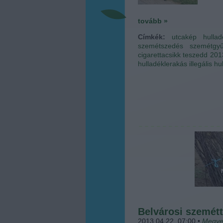
tovább »
Címkék:
utcakép
hulla
szemétszedés
szemétgyű
cigarettacsikk
teszedd 201
hulladéklerakás
illegális h
Belvárosi szemét
2013.04.22. 07:00
•
Megye