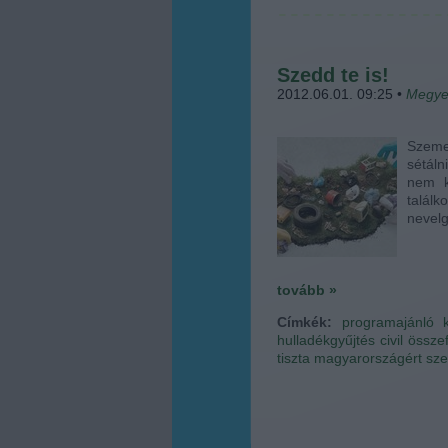
Szedd te is!
2012.06.01. 09:25
•
Megye
Szemet
sétáln
nem k
talál
nevel
tovább »
Címkék:
programajánló
hulladékgyűjtés
civil össz
tiszta magyarországért
sze