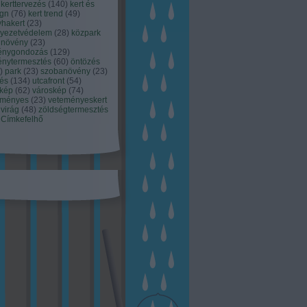
kerttervezés
(
140
)
kert és
ign
(
76
)
kert trend
(
49
)
hakert
(
23
)
nyezetvédelem
(
28
)
közpark
növény
(
23
)
énygondozás
(
129
)
énytermesztés
(
60
)
öntözés
)
park
(
23
)
szobanövény
(
23
)
tés
(
134
)
utcafront
(
54
)
akép
(
62
)
városkép
(
74
)
eményes
(
23
)
veteményeskert
virág
(
48
)
zöldségtermesztés
Címkefelhő