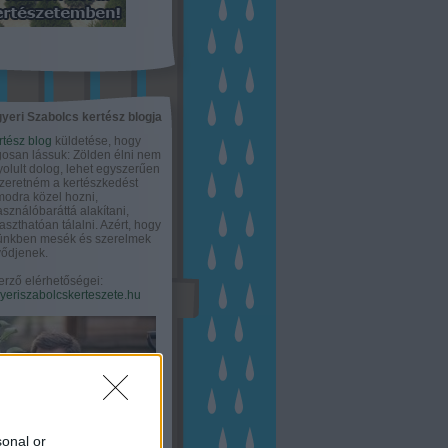
yeri Szabolcs kertész blogja
rtész blog
küldetése, hogy
gosan lássuk: Zölden élni nem
olult dolog, lehet egyszerűen
Szeretném a kertészkedést
odra közel hozni,
asználóbaráttá alakítani,
aszthatóan tálalni. Azért, hogy
tünkben mesék és szerelmek
ődjenek.
erző elérhetőségei:
eriszabolcskerteszete.hu
sonal or