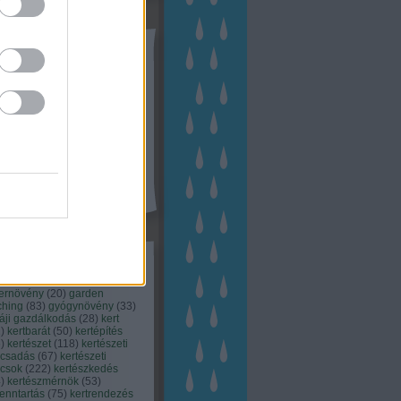
tész TV
kék
apest
(
45
)
dísznövény
(
116
)
zernövény
(
20
)
garden
ching
(
83
)
gyógynövény
(
33
)
áji gazdálkodás
(
28
)
kert
1
)
kertbarát
(
50
)
kertépítés
6
)
kertészet
(
118
)
kertészeti
ácsadás
(
67
)
kertészeti
ácsok
(
222
)
kertészkedés
4
)
kertészmérnök
(
53
)
fenntartás
(
75
)
kertrendezés