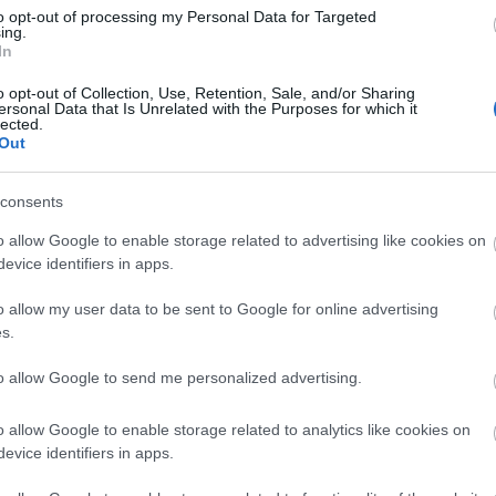
to opt-out of processing my Personal Data for Targeted
ing.
In
Lin
W
o opt-out of Collection, Use, Retention, Sale, and/or Sharing
K
ersonal Data that Is Unrelated with the Purposes for which it
H
lected.
Y
I
Out
consents
o allow Google to enable storage related to advertising like cookies on
Arc
evice identifiers in apps.
202
2022
o allow my user data to be sent to Google for online advertising
202
202
s.
2022
2022
2022
to allow Google to send me personalized advertising.
202
2021
202
o allow Google to enable storage related to analytics like cookies on
Tov
evice identifiers in apps.