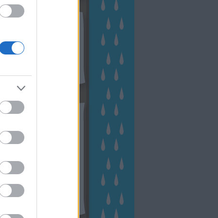
kek
ebshop - Megyeri Szabolcs
ertészete
írlevél feliratkozás
outube csatornám
ngyenes tanfolyamaim
hívum
2 november
(
1
)
 október
(
2
)
2 szeptember
(
1
)
2 augusztus
(
2
)
 július
(
3
)
 június
(
1
)
 április
(
3
)
1 december
(
2
)
 október
(
1
)
1 augusztus
(
1
)
ább
...