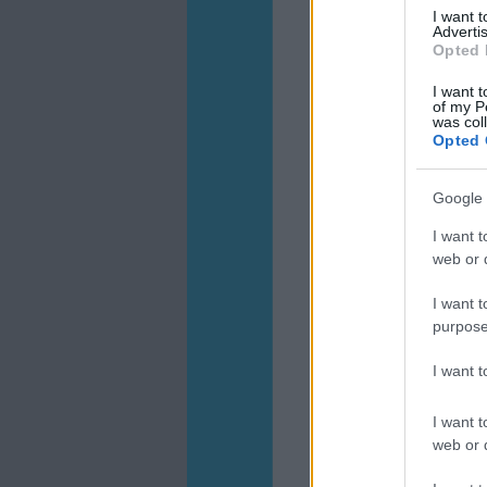
I want 
Advertis
Opted 
I want t
of my P
was col
Opted 
Google 
I want t
web or d
I want t
purpose
I want 
I want t
web or d