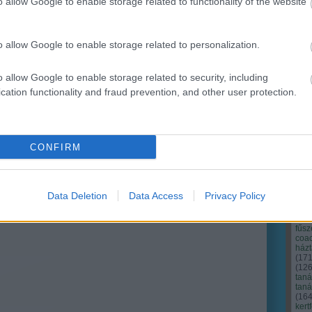
o allow Google to enable storage related to functionality of the website
Ker
o allow Google to enable storage related to personalization.
o allow Google to enable storage related to security, including
cation functionality and fraud prevention, and other user protection.
CONFIRM
Data Deletion
Data Access
Privacy Policy
Cím
Bud
fűs
coa
házt
(
17
(
12
tan
tan
(
16
kert