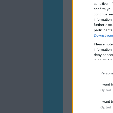
sensitive in
confirm you
continue se
information 
further disc
participants
Downstream 
Please note
information 
deny consent
in below Go
Persona
I want t
Opted 
I want t
Opted 