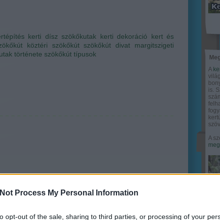
rtépítés
kerti dísz
szökőkutak
kerti dekoráció
kert és
szökőkút
köztéri szökőkút
szökőkút divat
margitszigeti
utak története
szökőkút típusok
Meg
A
ke
vilá
bony
is. 
szám
felh
fogy
ker
szöv
A sz
megy
Not Process My Personal Information
to opt-out of the sale, sharing to third parties, or processing of your per