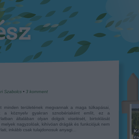
ri Szabolcs
•
3
komment
et minden területének megvannak a maga túlkapásai,
t a köznyelv gyakran sznobériaként említ, ez a
latban általában olyan dolgok viselését, birtoklását
i, melyek nagyzolóak, kihívóan drágák és funkciójuk nem
lati, inkább csak tulajdonosuk anyagi…