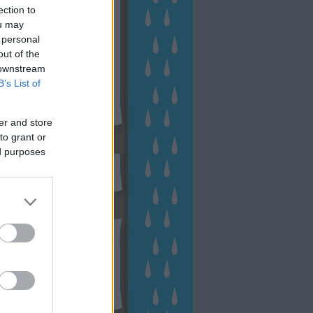
ection to
ou may
 personal
out of the
 downstream
B’s List of
er and store
to grant or
sen Facebookon
ed purposes
esés