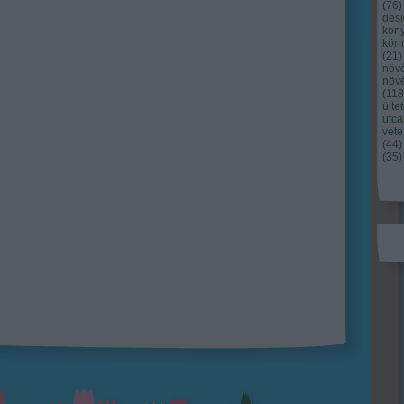
(
76
)
des
kony
kör
(
21
)
növ
növ
(
118
ülte
utc
vet
(
44
)
(
35
)