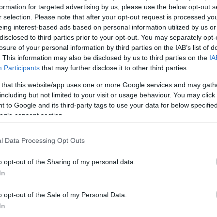
formation for targeted advertising by us, please use the below opt-out s
r selection. Please note that after your opt-out request is processed y
eing interest-based ads based on personal information utilized by us or
disclosed to third parties prior to your opt-out. You may separately opt-
losure of your personal information by third parties on the IAB’s list of
. This information may also be disclosed by us to third parties on the
IA
Participants
that may further disclose it to other third parties.
 that this website/app uses one or more Google services and may gath
including but not limited to your visit or usage behaviour. You may click 
Köves
 to Google and its third-party tags to use your data for below specifi
ogle consent section.
l Data Processing Opt Outs
Ker
o opt-out of the Sharing of my personal data.
In
o opt-out of the Sale of my Personal Data.
In