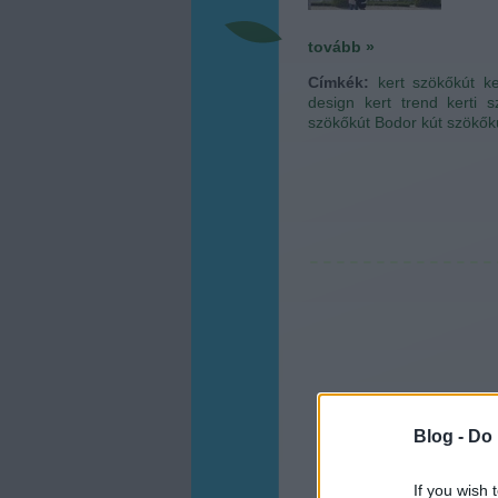
tovább »
Címkék:
kert
szökőkút
ke
design
kert trend
kerti 
szökőkút
Bodor kút
szökők
Blog -
Do 
If you wish 