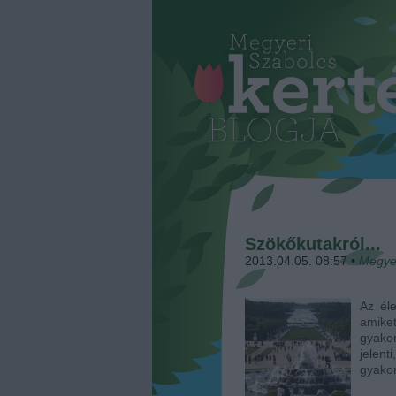
Szökőkutakról...
2013.04.05. 08:57
•
Megye
Az él
amike
gyakor
jelent
gyakor