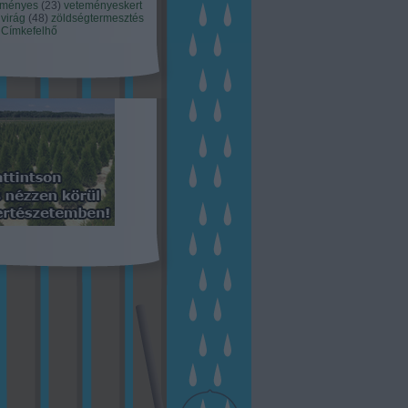
eményes
(
23
)
veteményeskert
virág
(
48
)
zöldségtermesztés
Címkefelhő