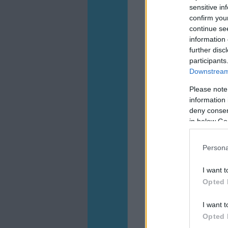
sensitive in
confirm you
continue se
information 
further disc
participants
Downstream 
Please note
information 
deny consent
in below Go
Persona
I want t
Opted 
I want t
Opted 