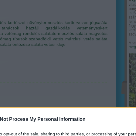
A
ke
vilá
bony
is. 
szám
felh
dés
kertészet
növénytermesztés
kerttervezés
jégsaláta
fogy
 tanácsok
háztáji gazdálkodás
veteményeskert
ker
ta
vetőmag rendelés
salátatermesztés
saláta magvetés
szöv
tőmag típusok
szabadföldi vetés
márciusi vetés
saláta
A sz
saláta öntözése
saláta vetési ideje
megy
Not Process My Personal Information
to opt-out of the sale, sharing to third parties, or processing of your per