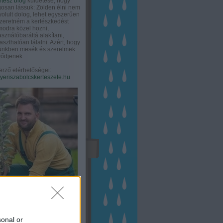
rtész blog
küldetése, hogy
gosan lássuk: Zölden élni nem
olult dolog, lehet egyszerűen
Szeretném a kertészkedést
odra közel hozni,
asználóbaráttá alakítani,
aszthatóan tálalni. Azért, hogy
tünkben mesék és szerelmek
ődjenek.
erző elérhetőségei:
eriszabolcskerteszete.hu
sonal or