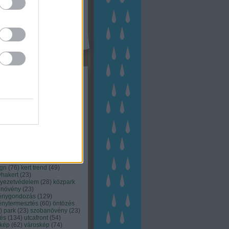
kék
apest
(
45
)
dísznövény
(
116
)
zernövény
(
20
)
garden
ching
(
83
)
gyógynövény
(
33
)
áji gazdálkodás
(
28
)
kert
1
)
kertbarát
(
50
)
kertépítés
6
)
kertészet
(
118
)
kertészeti
ácsadás
(
67
)
kertészeti
ácsok
(
222
)
kertészkedés
4
)
kertészmérnök
(
53
)
fenntartás
(
75
)
kertrendezés
kerttervezés
(
140
)
kert és
ign
(
76
)
kert trend
(
49
)
hakert
(
23
)
nyezetvédelem
(
28
)
közpark
növény
(
23
)
énygondozás
(
129
)
énytermesztés
(
60
)
öntözés
)
park
(
23
)
szobanövény
(
23
)
tés
(
134
)
utcafront
(
54
)
akép
(
62
)
városkép
(
74
)