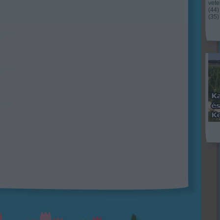
vet
(
44
)
(
35
)