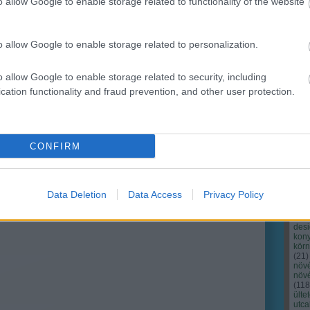
o allow Google to enable storage related to functionality of the website
o allow Google to enable storage related to personalization.
o allow Google to enable storage related to security, including
cation functionality and fraud prevention, and other user protection.
Cím
Bud
fűs
coa
CONFIRM
házt
(
17
(
12
tan
tan
Data Deletion
Data Access
Privacy Policy
(
16
kert
(
76
)
des
kony
kör
(
21
)
növ
növ
(
118
ülte
utc