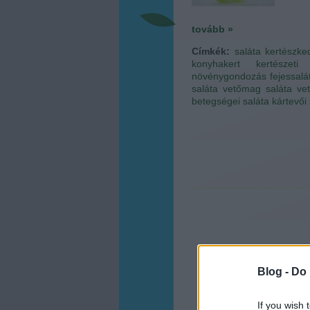
tovább »
Címkék:
saláta
kertészke
konyhakert
kertészeti
növénygondozás
fejessalá
saláta vetőmag
saláta ve
betegségei
saláta kártevői
Blog -
Do 
If you wish 