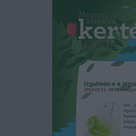
Izgalmas-e a jégs
2014.03.21. 09:01
•
Megye
Hát p
izgal
fejess
képes
kilog