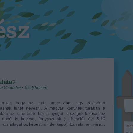
aláta?
ri Szabolcs
•
Szólj hozzá!
ersze, hogy az, már amennyiben egy zöldséget
masnak lehet nevezni. A magyar konyhakultúrában a
aláta az ismertebb, bár a nyugati országok lakosaihoz
 abból is keveset fogyasztunk (a franciák évi 5-10
ramos átlagához képest mindenképp). Ez valamennyire…
Meg