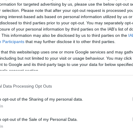
formation for targeted advertising by us, please use the below opt-out s
r selection. Please note that after your opt-out request is processed y
eing interest-based ads based on personal information utilized by us or
Köves
disclosed to third parties prior to your opt-out. You may separately opt-
losure of your personal information by third parties on the IAB’s list of
. This information may also be disclosed by us to third parties on the
IA
Participants
that may further disclose it to other third parties.
 that this website/app uses one or more Google services and may gath
Ker
including but not limited to your visit or usage behaviour. You may click 
 to Google and its third-party tags to use your data for below specifi
ogle consent section.
l Data Processing Opt Outs
o opt-out of the Sharing of my personal data.
Lin
In
W
K
o opt-out of the Sale of my Personal Data.
H
Y
In
I