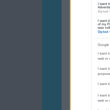
I want 
Advertis
Opted 
I want t
of my P
was col
Opted 
Google 
I want t
web or d
I want t
purpose
I want 
I want t
web or d