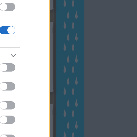
hívum
2 november
(
1
)
 október
(
2
)
2 szeptember
(
1
)
2 augusztus
(
2
)
 július
(
3
)
 június
(
1
)
 április
(
3
)
1 december
(
2
)
 október
(
1
)
1 augusztus
(
1
)
ább
...
tész TV