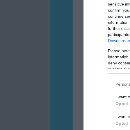
sensitive in
confirm you
continue se
information 
further disc
participants
Downstream 
Please note
information 
deny consent
in below Go
Persona
I want t
Opted 
I want t
Opted 