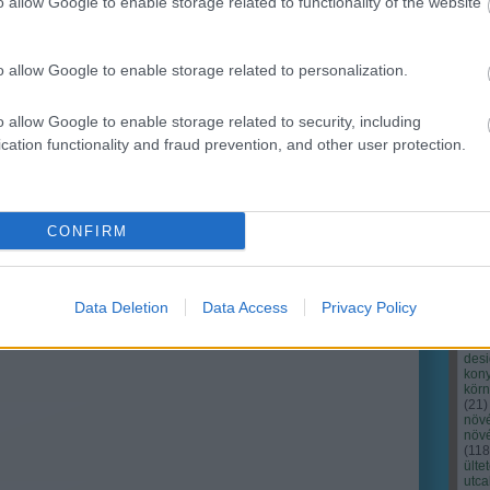
o allow Google to enable storage related to functionality of the website
o allow Google to enable storage related to personalization.
o allow Google to enable storage related to security, including
cation functionality and fraud prevention, and other user protection.
Cím
Bud
fűs
coa
CONFIRM
házt
(
17
(
12
tan
tan
Data Deletion
Data Access
Privacy Policy
(
16
kert
(
76
)
des
kony
kör
(
21
)
növ
növ
(
118
ülte
utc