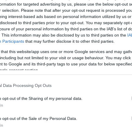
formation for targeted advertising by us, please use the below opt-out s
r selection. Please note that after your opt-out request is processed y
eing interest-based ads based on personal information utilized by us or
Köves
disclosed to third parties prior to your opt-out. You may separately opt-
Tov
losure of your personal information by third parties on the IAB’s list of
. This information may also be disclosed by us to third parties on the
IA
Participants
that may further disclose it to other third parties.
 that this website/app uses one or more Google services and may gath
Ker
including but not limited to your visit or usage behaviour. You may click 
 to Google and its third-party tags to use your data for below specifi
ogle consent section.
l Data Processing Opt Outs
o opt-out of the Sharing of my personal data.
Lin
In
W
K
o opt-out of the Sale of my Personal Data.
H
Y
In
I