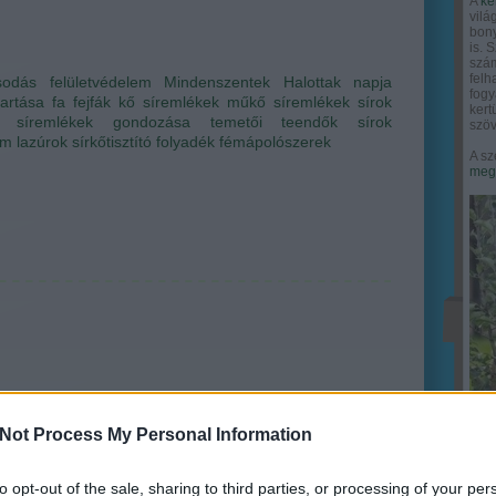
A
ke
vilá
bony
is. 
szám
felh
sodás
felületvédelem
Mindenszentek
Halottak napja
fogy
tartása
fa fejfák
kő síremlékek
műkő síremlékek
sírok
ker
síremlékek gondozása
temetői teendők
sírok
szöv
em
lazúrok
sírkőtisztító folyadék
fémápolószerek
A sz
megy
Not Process My Personal Information
to opt-out of the sale, sharing to third parties, or processing of your per