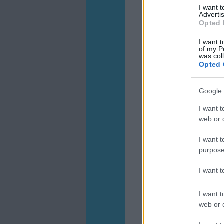
I want 
Advertis
Opted 
I want t
of my P
was col
Opted 
Google 
I want t
web or d
I want t
purpose
I want 
I want t
web or d