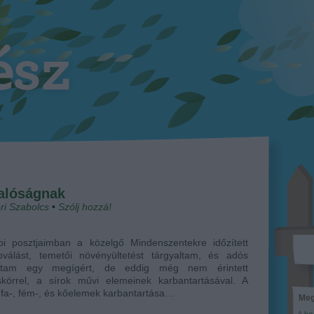
valóságnak
ri Szabolcs
•
Szólj hozzá!
bi posztjaimban a közelgő Mindenszentekre időzített
noválást, temetői növényültetést tárgyaltam, és adós
dtam egy megígért, de eddig még nem érintett
skörrel, a sírok művi elemeinek karbantartásával. A
, fa-, fém-, és kőelemek karbantartása…
Meg