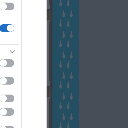
hívum
2 november
(
1
)
 október
(
2
)
2 szeptember
(
1
)
2 augusztus
(
2
)
 július
(
3
)
 június
(
1
)
 április
(
3
)
1 december
(
2
)
 október
(
1
)
1 augusztus
(
1
)
ább
...
tész TV