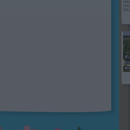
vet
(
44
)
(
35
)