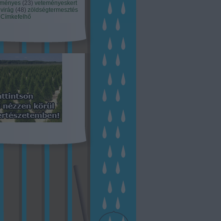
eményes
(
23
)
veteményeskert
virág
(
48
)
zöldségtermesztés
Címkefelhő