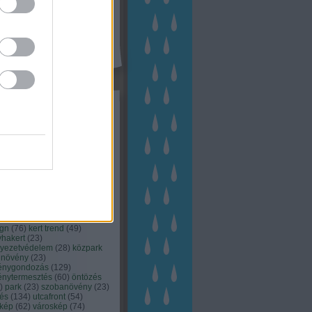
kék
apest
(
45
)
dísznövény
(
116
)
zernövény
(
20
)
garden
ching
(
83
)
gyógynövény
(
33
)
áji gazdálkodás
(
28
)
kert
1
)
kertbarát
(
50
)
kertépítés
6
)
kertészet
(
118
)
kertészeti
ácsadás
(
67
)
kertészeti
ácsok
(
222
)
kertészkedés
4
)
kertészmérnök
(
53
)
fenntartás
(
75
)
kertrendezés
kerttervezés
(
140
)
kert és
ign
(
76
)
kert trend
(
49
)
hakert
(
23
)
nyezetvédelem
(
28
)
közpark
növény
(
23
)
énygondozás
(
129
)
énytermesztés
(
60
)
öntözés
)
park
(
23
)
szobanövény
(
23
)
tés
(
134
)
utcafront
(
54
)
akép
(
62
)
városkép
(
74
)