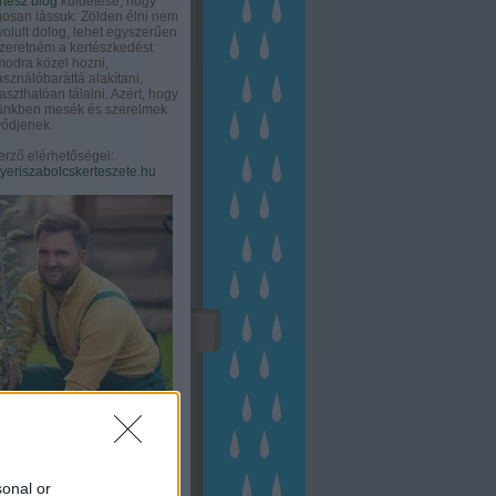
rtész blog
küldetése, hogy
gosan lássuk: Zölden élni nem
olult dolog, lehet egyszerűen
Szeretném a kertészkedést
odra közel hozni,
asználóbaráttá alakítani,
aszthatóan tálalni. Azért, hogy
tünkben mesék és szerelmek
ődjenek.
erző elérhetőségei:
eriszabolcskerteszete.hu
sonal or