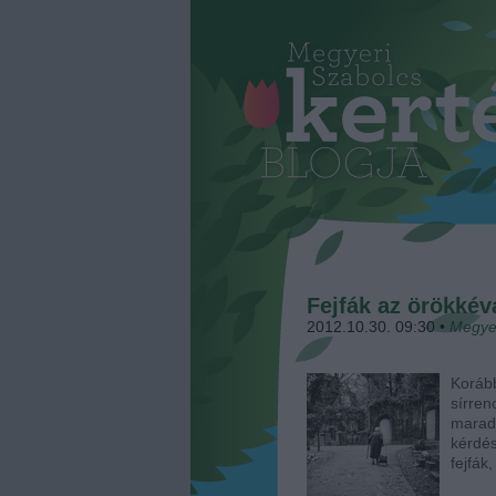
Fejfák az örökké
2012.10.30. 09:30
•
Megye
Koráb
sírre
mara
kérdé
fejfák