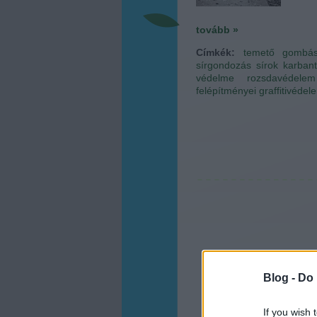
tovább »
Címkék:
temető
gombá
sírgondozás
sírok karban
védelme
rozsdavédelem
felépítményei
graffitivédel
Blog -
Do 
If you wish 