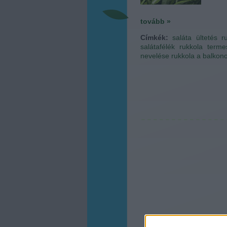
tovább »
Címkék:
saláta
ültetés
r
salátafélék
rukkola terme
nevelése
rukkola a balkon