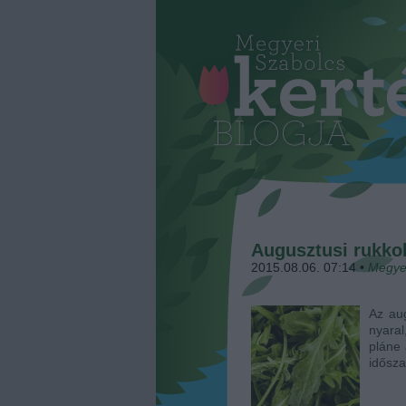
Augusztusi rukko
2015.08.06. 07:14
•
Megye
Az aug
nyaral
pláne 
idősz