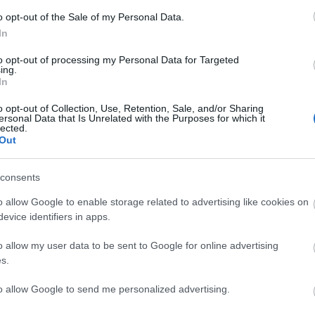
o opt-out of the Sale of my Personal Data.
Lin
In
W
K
to opt-out of processing my Personal Data for Targeted
H
ing.
Y
In
I
o opt-out of Collection, Use, Retention, Sale, and/or Sharing
ersonal Data that Is Unrelated with the Purposes for which it
lected.
Out
Arc
consents
202
2022
202
o allow Google to enable storage related to advertising like cookies on
202
evice identifiers in apps.
2022
2022
2022
o allow my user data to be sent to Google for online advertising
202
2021
s.
202
Tov
to allow Google to send me personalized advertising.