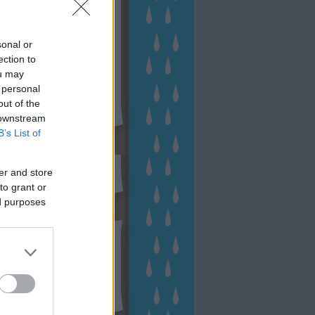
sonal or
ection to
ou may
 personal
out of the
 downstream
B’s List of
sen Facebookon
er and store
to grant or
ed purposes
esés