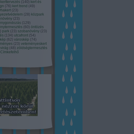
kerttervezés
(
140
)
kert és
ign
(
76
)
kert trend
(
49
)
hakert
(
23
)
nyezetvédelem
(
28
)
közpark
növény
(
23
)
énygondozás
(
129
)
énytermesztés
(
60
)
öntözés
)
park
(
23
)
szobanövény
(
23
)
tés
(
134
)
utcafront
(
54
)
akép
(
62
)
városkép
(
74
)
eményes
(
23
)
veteményeskert
virág
(
48
)
zöldségtermesztés
Címkefelhő