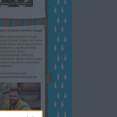
yeri Szabolcs kertész blogja
rtész blog
küldetése, hogy
gosan lássuk: Zölden élni nem
olult dolog, lehet egyszerűen
Szeretném a kertészkedést
odra közel hozni,
asználóbaráttá alakítani,
aszthatóan tálalni. Azért, hogy
tünkben mesék és szerelmek
ődjenek.
erző elérhetőségei:
eriszabolcskerteszete.hu