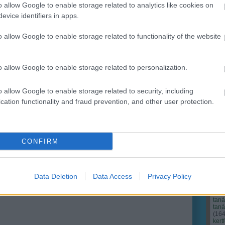
o allow Google to enable storage related to analytics like cookies on
evice identifiers in apps.
Ker
o allow Google to enable storage related to functionality of the website
o allow Google to enable storage related to personalization.
o allow Google to enable storage related to security, including
cation functionality and fraud prevention, and other user protection.
CONFIRM
Cím
Bud
fűs
coa
Data Deletion
Data Access
Privacy Policy
házt
(
17
(
12
tan
tan
(
16
kert