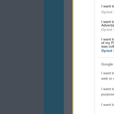
I want t
Opted 
I want 
Advertis
Opted 
I want t
of my P
was col
Opted 
Google 
I want t
web or d
I want t
purpose
I want 