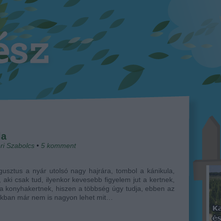
la
ri Szabolcs
•
5
komment
usztus a nyár utolsó nagy hajrára, tombol a kánikula,
, aki csak tud, ilyenkor kevesebb figyelem jut a kertnek,
a konyhakertnek, hiszen a többség úgy tudja, ebben az
akban már nem is nagyon lehet mit…