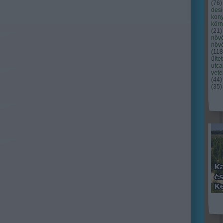
(
76
)
des
kony
kör
(
21
)
növ
növ
(
118
ülte
utc
vet
(
44
)
(
35
)