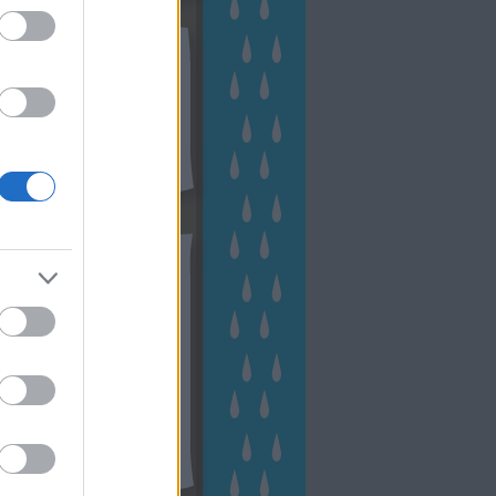
kek
ebshop - Megyeri Szabolcs
ertészete
írlevél feliratkozás
outube csatornám
ngyenes tanfolyamaim
hívum
2 november
(
1
)
 október
(
2
)
2 szeptember
(
1
)
2 augusztus
(
2
)
 július
(
3
)
 június
(
1
)
 április
(
3
)
1 december
(
2
)
 október
(
1
)
1 augusztus
(
1
)
ább
...