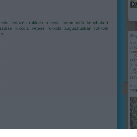
ucola
öntözés
rukkola
ruccola
borsmustár
konyhakert
sztése
rukkola vetése
rukkola augusztusban
rukkola
on
Meg
A
ke
vilá
bony
is. 
szám
felh
fogy
ker
szöv
A sz
megy