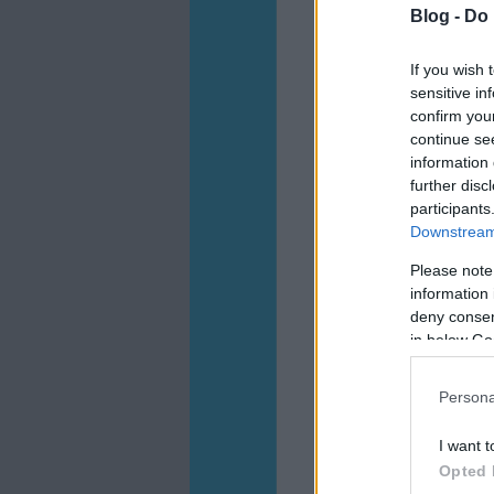
Blog -
Do 
If you wish 
sensitive in
confirm you
continue se
information 
further disc
participants
Downstream 
Please note
information 
deny consent
in below Go
Persona
I want t
Opted 