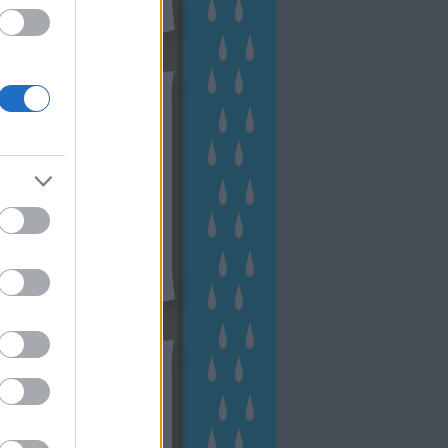
hívum
2 november
(
1
)
 október
(
2
)
2 szeptember
(
1
)
2 augusztus
(
2
)
 július
(
3
)
 június
(
1
)
 április
(
3
)
1 december
(
2
)
 október
(
1
)
1 augusztus
(
1
)
ább
...
tész TV