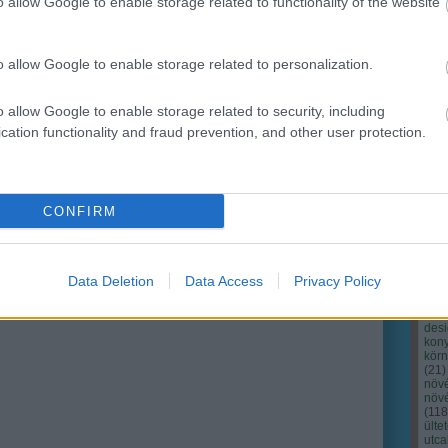
o allow Google to enable storage related to functionality of the website
o allow Google to enable storage related to personalization.
o allow Google to enable storage related to security, including
cation functionality and fraud prevention, and other user protection.
Cím
Bud
fűs
coa
CONFIRM
házt
(
17
(
12
tan
tan
Data Deletion
Data Access
Privacy Policy
(
16
kert
(
76
)
des
kony
kör
(
21
)
növ
növ
(
118
ülte
utc