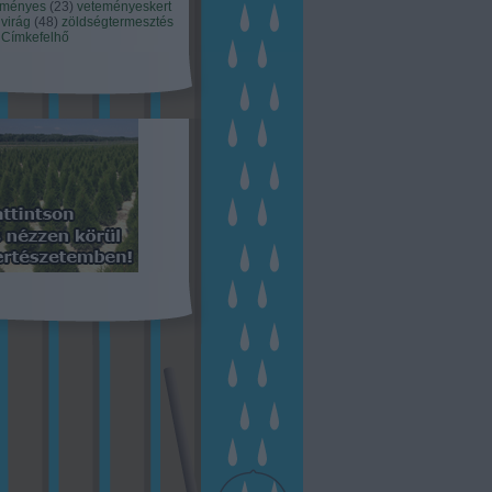
eményes
(
23
)
veteményeskert
virág
(
48
)
zöldségtermesztés
Címkefelhő