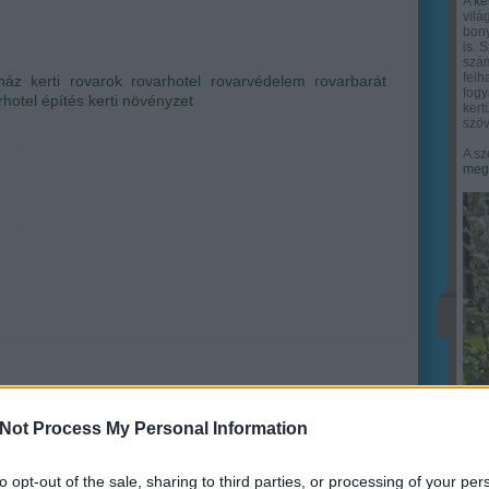
A
ke
vilá
bony
is. 
szám
felh
ház
kerti rovarok
rovarhotel
rovarvédelem
rovarbarát
fogy
rhotel építés
kerti növényzet
ker
szöv
A sz
megy
Not Process My Personal Information
to opt-out of the sale, sharing to third parties, or processing of your per