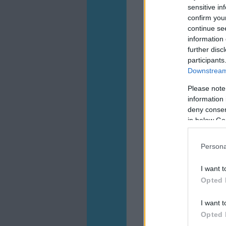
sensitive in
confirm you
continue se
information 
further disc
participants
Downstream 
Please note
information 
deny consent
in below Go
Persona
I want t
Opted 
I want t
Opted 