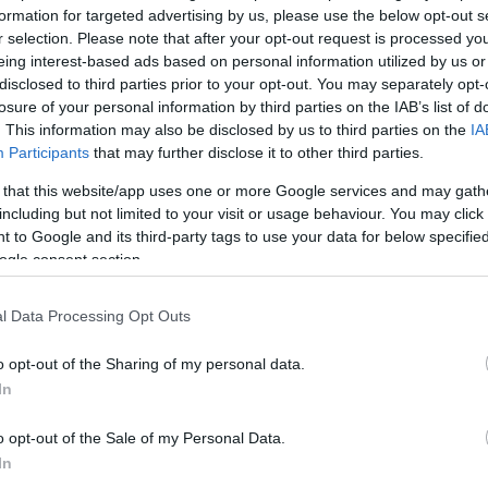
formation for targeted advertising by us, please use the below opt-out s
r selection. Please note that after your opt-out request is processed y
eing interest-based ads based on personal information utilized by us or
Köves
disclosed to third parties prior to your opt-out. You may separately opt-
losure of your personal information by third parties on the IAB’s list of
. This information may also be disclosed by us to third parties on the
IA
Participants
that may further disclose it to other third parties.
 that this website/app uses one or more Google services and may gath
Ker
including but not limited to your visit or usage behaviour. You may click 
 to Google and its third-party tags to use your data for below specifi
ogle consent section.
l Data Processing Opt Outs
o opt-out of the Sharing of my personal data.
Lin
In
W
K
o opt-out of the Sale of my Personal Data.
H
Y
In
I