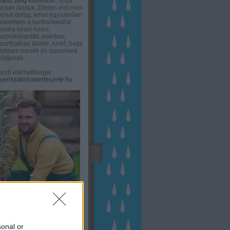
rtész blog
küldetése, hogy
gosan lássuk: Zölden élni nem
olult dolog, lehet egyszerűen
Szeretném a kertészkedést
odra közel hozni,
asználóbaráttá alakítani,
aszthatóan tálalni. Azért, hogy
tünkben mesék és szerelmek
ődjenek.
erző elérhetőségei:
eriszabolcskerteszete.hu
sonal or