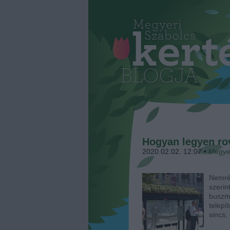
Hogyan legyen ro
2020.02.02. 12:07
•
Megye
Nemrég
szerin
buszm
telepí
sincs,