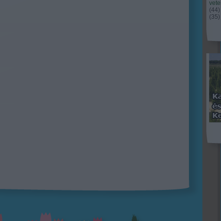
vet
(
44
)
(
35
)