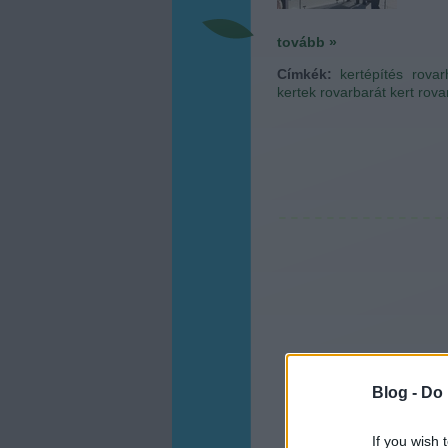
tovább »
Címkék:
kertépítés
rovar
kertek
rovarbarát kert
rova
Blog -
Do 
If you wish 