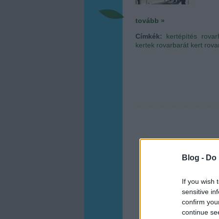
tovább »
Címkék:
kertépítés
rovar
kertek
rovarbarát kert
rova
Blog -
Do 
If you wish 
sensitive in
confirm you
continue se