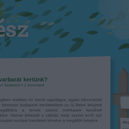
varbarát kertünk?
ri Szabolcs
•
1
komment
iben érdekes hír került napvilágra, egyes információk
t bizonyos budapesti kerületekben az új illetve felújított
egállókra a tervek szerint méhkasok kerülnek
tésre. Hamar érkezett a cáfolat, mely szerint erről szó
 csupán európai trendeket követve a megállók tetejére…
Meg