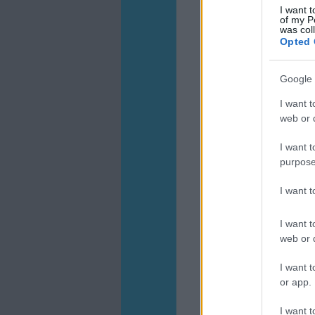
I want t
of my P
was col
Opted 
Google 
I want t
web or d
I want t
purpose
I want 
I want t
web or d
I want t
or app.
I want t