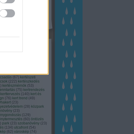
kék
apest
(
45
)
dísznövény
(
116
)
zernövény
(
20
)
garden
ching
(
83
)
gyógynövény
(
33
)
áji gazdálkodás
(
28
)
kert
1
)
kertbarát
(
50
)
kertépítés
6
)
kertészet
(
118
)
kertészeti
ácsadás
(
67
)
kertészeti
ácsok
(
222
)
kertészkedés
4
)
kertészmérnök
(
53
)
fenntartás
(
75
)
kertrendezés
kerttervezés
(
140
)
kert és
ign
(
76
)
kert trend
(
49
)
hakert
(
23
)
nyezetvédelem
(
28
)
közpark
növény
(
23
)
énygondozás
(
129
)
énytermesztés
(
60
)
öntözés
)
park
(
23
)
szobanövény
(
23
)
tés
(
134
)
utcafront
(
54
)
akép
(
62
)
városkép
(
74
)