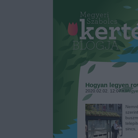
Hogyan legyen ro
2020.02.02. 12:07
•
Megye
Nemrég
szerin
buszm
telepí
sincs,