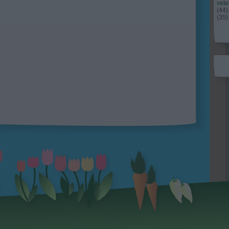
vet
(
44
)
(
35
)