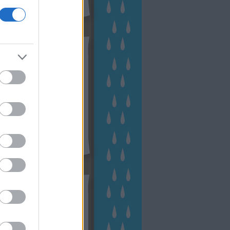
hívum
2 november
(
1
)
 október
(
2
)
2 szeptember
(
1
)
2 augusztus
(
2
)
 július
(
3
)
 június
(
1
)
 április
(
3
)
1 december
(
2
)
 október
(
1
)
1 augusztus
(
1
)
ább
...
tész TV