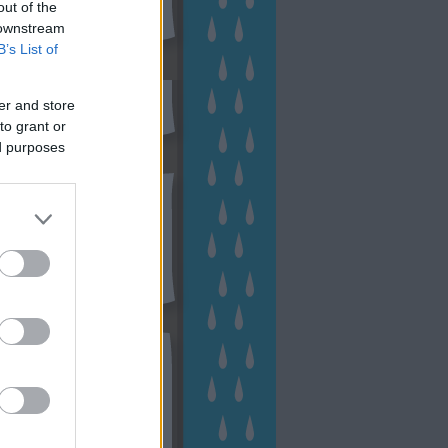
out of the
 downstream
B’s List of
sen Facebookon
er and store
to grant or
ed purposes
esés
kek
ebshop - Megyeri Szabolcs
ertészete
írlevél feliratkozás
outube csatornám
ngyenes tanfolyamaim