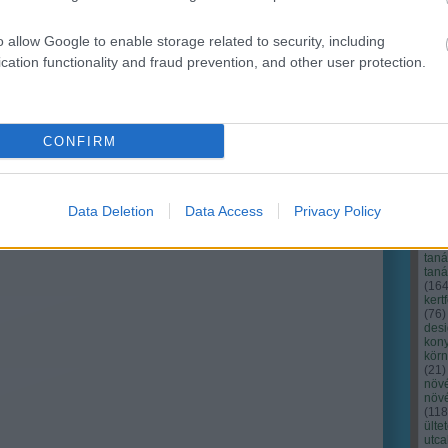
o allow Google to enable storage related to security, including
cation functionality and fraud prevention, and other user protection.
CONFIRM
Cím
Bud
fűs
coa
Data Deletion
Data Access
Privacy Policy
házt
(
17
(
12
tan
tan
(
16
kert
(
76
)
des
kony
kör
(
21
)
növ
növ
(
118
ülte
utc