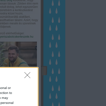
rtész blog
küldetése, hogy
gosan lássuk: Zölden élni nem
olult dolog, lehet egyszerűen
Szeretném a kertészkedést
odra közel hozni,
asználóbaráttá alakítani,
aszthatóan tálalni. Azért, hogy
tünkben mesék és szerelmek
ődjenek.
erző elérhetőségei:
eriszabolcskerteszete.hu
sonal or
ection to
ou may
 personal