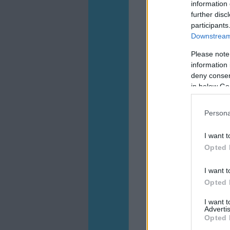
information 
further disc
participants
Downstream 
Please note
information 
deny consent
in below Go
Persona
I want t
Opted 
I want t
Opted 
I want 
Advertis
Opted 