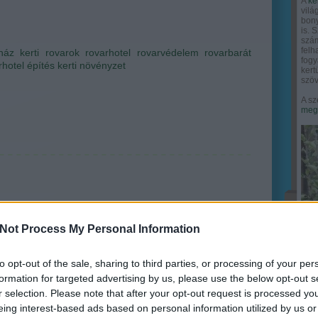
A
ke
vilá
bony
is. 
szám
felh
ház
kerti rovarok
rovarhotel
rovarvédelem
rovarbarát
fogy
rhotel építés
kerti növényzet
ker
szöv
A sz
megy
Not Process My Personal Information
to opt-out of the sale, sharing to third parties, or processing of your per
formation for targeted advertising by us, please use the below opt-out s
r selection. Please note that after your opt-out request is processed y
eing interest-based ads based on personal information utilized by us or