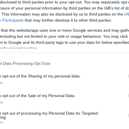
disclosed to third parties prior to your opt-out. You may separately opt-
losure of your personal information by third parties on the IAB’s list of
. This information may also be disclosed by us to third parties on the
IA
Participants
that may further disclose it to other third parties.
Köves
 that this website/app uses one or more Google services and may gath
including but not limited to your visit or usage behaviour. You may click 
 to Google and its third-party tags to use your data for below specifi
ogle consent section.
Ker
l Data Processing Opt Outs
o opt-out of the Sharing of my personal data.
In
o opt-out of the Sale of my Personal Data.
Lin
In
W
K
to opt-out of processing my Personal Data for Targeted
H
ing.
Y
In
I