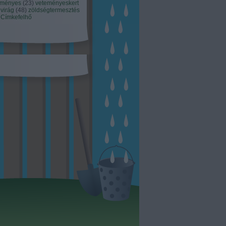
eményes
(
23
)
veteményeskert
virág
(
48
)
zöldségtermesztés
Címkefelhő