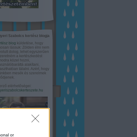
yeri Szabolcs kertész blogja
rtész blog
küldetése, hogy
gosan lássuk: Zölden élni nem
olult dolog, lehet egyszerűen
Szeretném a kertészkedést
odra közel hozni,
asználóbaráttá alakítani,
aszthatóan tálalni. Azért, hogy
tünkben mesék és szerelmek
ődjenek.
erző elérhetőségei:
eriszabolcskerteszete.hu
sonal or