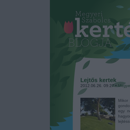
Lejtős kertek
2012.06.26. 09:27
•
Megye
Mikor 
gondol
egy n
hagyom
lejtés