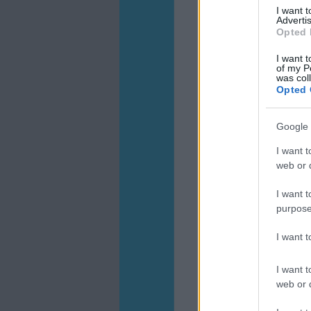
I want 
Advertis
Opted 
I want t
of my P
was col
Opted 
Google 
I want t
web or d
I want t
purpose
I want 
I want t
web or d