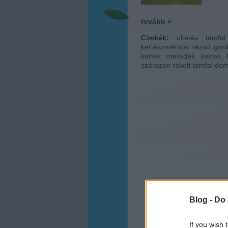
tovább »
Címkék:
ültetés
támfal
kertészmérnök
rézsű
gar
kertek
meredek kertek
szárazon rakott támfal
dom
Blog -
Do 
If you wish 