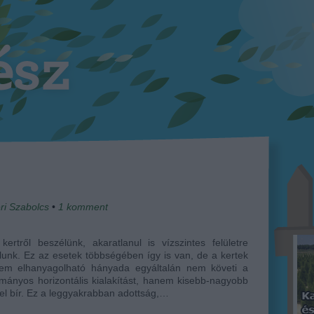
ri Szabolcs
•
1
komment
kertről beszélünk, akaratlanul is vízszintes felületre
unk. Ez az esetek többségében így is van, de a kertek
em elhanyagolható hányada egyáltalán nem követi a
ányos horizontális kialakítást, hanem kisebb-nagyobb
sel bír. Ez a leggyakrabban adottság,…