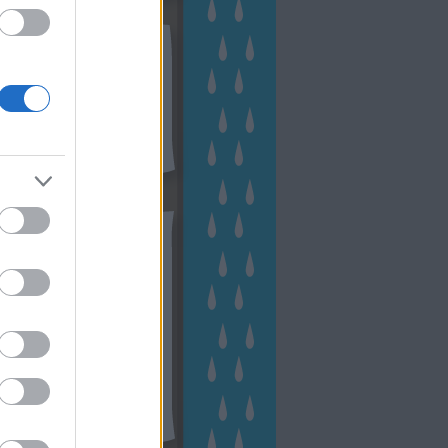
kek
ebshop - Megyeri Szabolcs
ertészete
írlevél feliratkozás
outube csatornám
ngyenes tanfolyamaim
hívum
2 november
(
1
)
 október
(
2
)
2 szeptember
(
1
)
2 augusztus
(
2
)
 július
(
3
)
 június
(
1
)
 április
(
3
)
1 december
(
2
)
 október
(
1
)
1 augusztus
(
1
)
ább
...