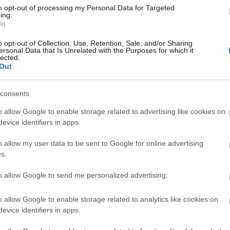
to opt-out of processing my Personal Data for Targeted
ing.
In
Lin
W
o opt-out of Collection, Use, Retention, Sale, and/or Sharing
K
ersonal Data that Is Unrelated with the Purposes for which it
H
lected.
Y
I
Out
consents
o allow Google to enable storage related to advertising like cookies on
Arc
evice identifiers in apps.
202
2022
o allow my user data to be sent to Google for online advertising
202
202
s.
2022
2022
2022
to allow Google to send me personalized advertising.
202
2021
202
o allow Google to enable storage related to analytics like cookies on
Tov
evice identifiers in apps.