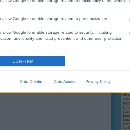
o allow Google to enable storage related to functionality of the website
Ker
o allow Google to enable storage related to personalization.
o allow Google to enable storage related to security, including
cation functionality and fraud prevention, and other user protection.
CONFIRM
Data Deletion
Data Access
Privacy Policy
Cím
Bud
fűs
coa
házt
(
17
(
12
tan
tan
(
16
kert