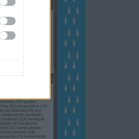
tész TV
kék
apest
(
45
)
dísznövény
(
116
)
zernövény
(
20
)
garden
ching
(
83
)
gyógynövény
(
33
)
áji gazdálkodás
(
28
)
kert
1
)
kertbarát
(
50
)
kertépítés
6
)
kertészet
(
118
)
kertészeti
ácsadás
(
67
)
kertészeti
ácsok
(
222
)
kertészkedés
4
)
kertészmérnök
(
53
)
fenntartás
(
75
)
kertrendezés