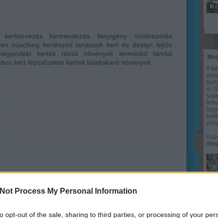
kerttervezés
kertrendezés
fényigény
vízelvezetés
den coaching
kertészeti tanácsok
kert és design
lejtős
hegyvidéki kertek
rézsű növények
terméskő támfal
Meg
bos kert
lépcsőzetes kertek
talajtakaró növények
A
ke
vilá
bony
is. 
szám
felh
fogy
ker
szöv
A sz
megy
Not Process My Personal Information
to opt-out of the sale, sharing to third parties, or processing of your per