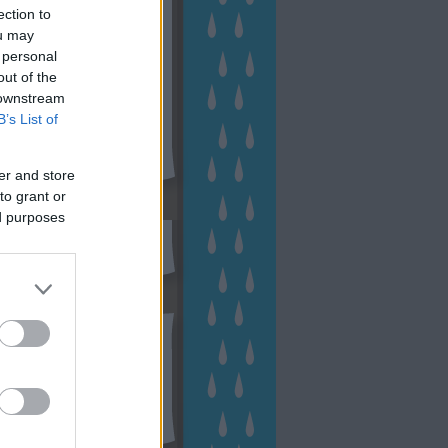
ection to
ou may
 personal
out of the
 downstream
B’s List of
er and store
to grant or
sen Facebookon
ed purposes
esés