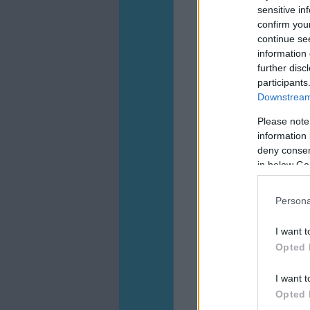
sensitive in
confirm you
continue se
information 
further disc
participants
Downstream 
Please note
information 
deny consent
in below Go
Persona
I want t
Opted 
I want t
Opted 