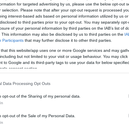
formation for targeted advertising by us, please use the below opt-out s
r selection. Please note that after your opt-out request is processed y
eing interest-based ads based on personal information utilized by us or
disclosed to third parties prior to your opt-out. You may separately opt-
losure of your personal information by third parties on the IAB’s list of
. This information may also be disclosed by us to third parties on the
IA
Participants
that may further disclose it to other third parties.
 that this website/app uses one or more Google services and may gath
including but not limited to your visit or usage behaviour. You may click 
Köves
 to Google and its third-party tags to use your data for below specifi
ogle consent section.
l Data Processing Opt Outs
Ker
o opt-out of the Sharing of my personal data.
In
o opt-out of the Sale of my Personal Data.
In