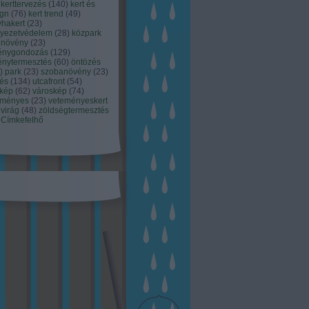
kerttervezés
(
140
)
kert és
ign
(
76
)
kert trend
(
49
)
hakert
(
23
)
nyezetvédelem
(
28
)
közpark
növény
(
23
)
énygondozás
(
129
)
énytermesztés
(
60
)
öntözés
)
park
(
23
)
szobanövény
(
23
)
tés
(
134
)
utcafront
(
54
)
akép
(
62
)
városkép
(
74
)
eményes
(
23
)
veteményeskert
virág
(
48
)
zöldségtermesztés
Címkefelhő