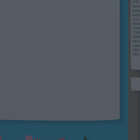
(
76
)
des
kony
kör
(
21
)
növ
növ
(
118
ülte
utc
vet
(
44
)
(
35
)