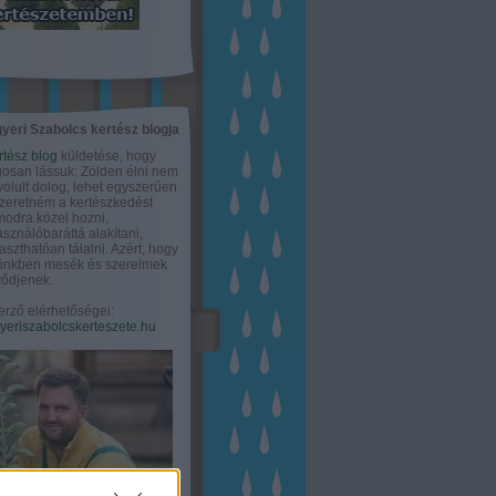
yeri Szabolcs kertész blogja
rtész blog
küldetése, hogy
gosan lássuk: Zölden élni nem
olult dolog, lehet egyszerűen
Szeretném a kertészkedést
odra közel hozni,
asználóbaráttá alakítani,
aszthatóan tálalni. Azért, hogy
tünkben mesék és szerelmek
ődjenek.
erző elérhetőségei:
eriszabolcskerteszete.hu