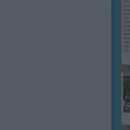
(
76
)
des
kony
kör
(
21
)
növ
növ
(
118
ülte
utc
vet
(
44
)
(
35
)