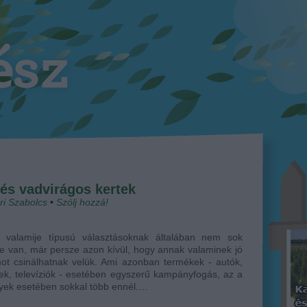
és vadvirágos kertek
ri Szabolcs
•
Szólj hozzá!
 valamije típusú választásoknak általában nem sok
e van, már persze azon kívül, hogy annak valaminek jó
ot csinálhatnak velük. Ami azonban termékek - autók,
ek, televíziók - esetében egyszerű kampányfogás, az a
yek esetében sokkal több ennél.…