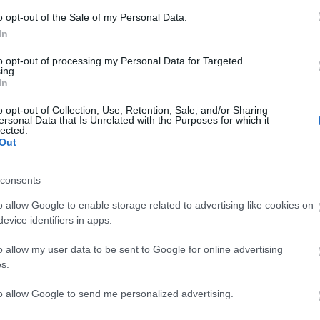
o opt-out of the Sale of my Personal Data.
Lin
In
W
K
to opt-out of processing my Personal Data for Targeted
H
ing.
Y
In
I
o opt-out of Collection, Use, Retention, Sale, and/or Sharing
ersonal Data that Is Unrelated with the Purposes for which it
lected.
Out
Arc
consents
202
2022
202
o allow Google to enable storage related to advertising like cookies on
202
evice identifiers in apps.
2022
2022
2022
o allow my user data to be sent to Google for online advertising
202
2021
s.
202
Tov
to allow Google to send me personalized advertising.