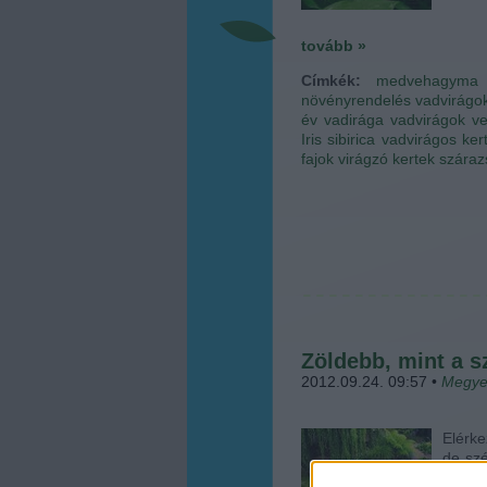
tovább »
Címkék:
medvehagyma
növényrendelés
vadvirágo
év vadirága
vadvirágok v
Iris sibirica
vadvirágos ker
fajok
virágzó kertek
száraz
Zöldebb, mint a s
2012.09.24. 09:57
•
Megye
Elérke
de szé
nyáro