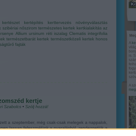
kertészet
kertépítés
kerttervezés
növényválasztás
k
szibériai nőszirom
természetes kertek
kertkialakítás
az
ersenye
Allium ursinum
réti iszalag
Clematis integrifolia
Meg
tek
természetbarát kertek
természetközeli kertek
honos
A
ke
ságtűrő fajták
vilá
bony
is. 
szám
felh
fogy
ker
szöv
A sz
megy
zomszéd kertje
ri Szabolcs
•
Szólj hozzá!
zett a szeptember, még csak-csak melegek a nappalok,
pen lassan feleszmélünk a nyaralásból, rendezgetjük a
n készült fotókat. Az ősz beköszöntével a nagy