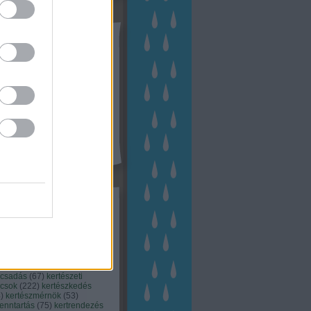
tész TV
kék
apest
(
45
)
dísznövény
(
116
)
zernövény
(
20
)
garden
ching
(
83
)
gyógynövény
(
33
)
áji gazdálkodás
(
28
)
kert
1
)
kertbarát
(
50
)
kertépítés
6
)
kertészet
(
118
)
kertészeti
ácsadás
(
67
)
kertészeti
ácsok
(
222
)
kertészkedés
4
)
kertészmérnök
(
53
)
fenntartás
(
75
)
kertrendezés