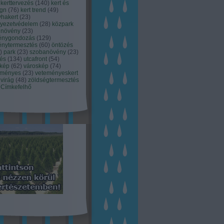
kerttervezés
(
140
)
kert és
ign
(
76
)
kert trend
(
49
)
hakert
(
23
)
nyezetvédelem
(
28
)
közpark
növény
(
23
)
énygondozás
(
129
)
énytermesztés
(
60
)
öntözés
)
park
(
23
)
szobanövény
(
23
)
tés
(
134
)
utcafront
(
54
)
akép
(
62
)
városkép
(
74
)
eményes
(
23
)
veteményeskert
virág
(
48
)
zöldségtermesztés
Címkefelhő