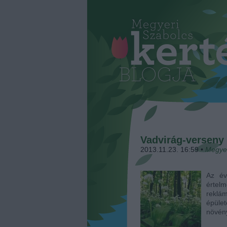
Vadvirág-verseny 
2013.11.23. 16:59
•
Megye
Az év
értelm
reklám
épület
növén