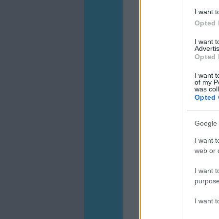
I want t
Opted 
I want 
Advertis
Opted 
I want t
of my P
was col
Opted 
Google 
I want t
web or d
I want t
purpose
I want 