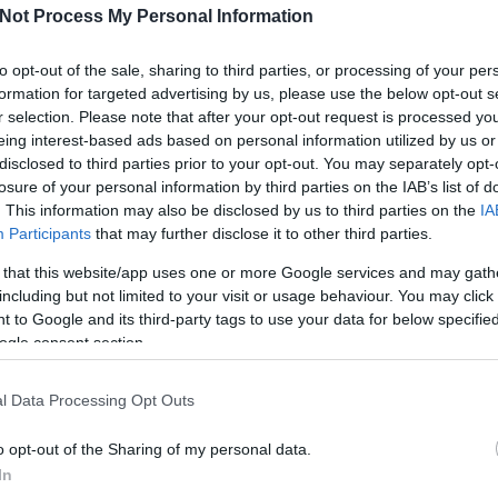
ndezések szezonja is megérkezik. Eljött az idő, hogy
Not Process My Personal Information
s ráfordítással, ötletességgel és…
to opt-out of the sale, sharing to third parties, or processing of your per
formation for targeted advertising by us, please use the below opt-out s
r selection. Please note that after your opt-out request is processed y
eing interest-based ads based on personal information utilized by us or
s
kertépítés
kerttervezés
kertbarát
kerti munka
disclosed to third parties prior to your opt-out. You may separately opt-
rnök
növényválasztás
garden coaching
kertészeti
kert trend
manuálé
kertterv készítése
kertimunka
losure of your personal information by third parties on the IAB’s list of
és
kertépítés költségei
. This information may also be disclosed by us to third parties on the
IA
Participants
that may further disclose it to other third parties.
Köves
 that this website/app uses one or more Google services and may gath
including but not limited to your visit or usage behaviour. You may click 
 to Google and its third-party tags to use your data for below specifi
ogle consent section.
Ker
l Data Processing Opt Outs
o opt-out of the Sharing of my personal data.
In