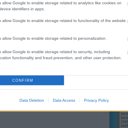
o allow Google to enable storage related to analytics like cookies on
evice identifiers in apps.
Ker
o allow Google to enable storage related to functionality of the website
o allow Google to enable storage related to personalization.
o allow Google to enable storage related to security, including
cation functionality and fraud prevention, and other user protection.
CONFIRM
Cím
Bud
fűs
coa
Data Deletion
Data Access
Privacy Policy
házt
(
17
(
12
tan
tan
(
16
kert