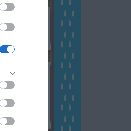
kek
ebshop - Megyeri Szabolcs
ertészete
írlevél feliratkozás
outube csatornám
ngyenes tanfolyamaim
hívum
2 november
(
1
)
 október
(
2
)
2 szeptember
(
1
)
2 augusztus
(
2
)
 július
(
3
)
 június
(
1
)
 április
(
3
)
1 december
(
2
)
 október
(
1
)
1 augusztus
(
1
)
ább
...