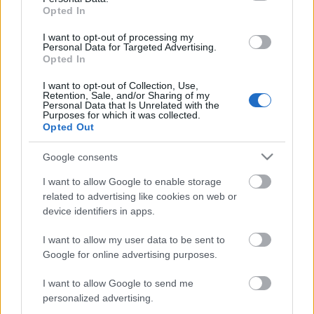
Opted In
Rögtön elnézést is kérek a némileg megtévesztő
I want to opt-out of processing my
címért, és leszögezem, hogy itt a pázsitról lesz szó,
Personal Data for Targeted Advertising.
de ez ne szegje senki kedvét, a téma fontos, főleg a
Opted In
következő hetekben. Mindig azt szoktam mondani,
I want to opt-out of Collection, Use,
hogy a kert füvesítése pont olyan lényegi művelet,
Retention, Sale, and/or Sharing of my
mint például egy…
Personal Data that Is Unrelated with the
Purposes for which it was collected.
Opted Out
Hús helyett karfiol
Google consents
Megyeri Szabolcs
•
2014. február 07.
0
I want to allow Google to enable storage
related to advertising like cookies on web or
A saját termesztésű zöldség finom, egészséges,
device identifiers in apps.
vegyszermentes, ezért aki csak teheti, vágjon bele a
háztáji gazdálkodásba! A konyhakertészkedést még
I want to allow my user data to be sent to
a tavasz beállta előtt elkezdhetjük a zöldségek
Google for online advertising purposes.
magvetésével, a palánták nevelésével. Sorozatom
mai epizódjában a markáns…
I want to allow Google to send me
personalized advertising.