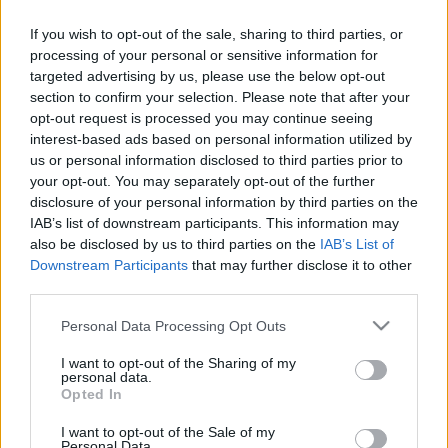
kertbarát olvasóimtól most elnézést kérek, mert ez a
bejegyzés elsősorban azoknak szól, akik "pestiek",
If you wish to opt-out of the sale, sharing to third parties, or
de legalábbis eddig nagyvárosban éltek, ott
processing of your personal or sensitive information for
targeted advertising by us, please use the below opt-out
nevelkedtek, szocializálódtak. A vidéki olvasók
section to confirm your selection. Please note that after your
ugyanis majd leginkább…
opt-out request is processed you may continue seeing
interest-based ads based on personal information utilized by
Csináld magad kiskertem!
us or personal information disclosed to third parties prior to
your opt-out. You may separately opt-out of the further
Megyeri Szabolcs
•
2014. február 22.
3
disclosure of your personal information by third parties on the
IAB’s list of downstream participants. This information may
Most randa idő van, meg egyébként is még csak a
also be disclosed by us to third parties on the
IAB’s List of
februárt tapossuk, tehát a kerti aktivitás időszaka
Downstream Participants
that may further disclose it to other
még pár héttel odébb van, azt azonban semmi nem
third parties.
akadályozza, hogy terveket szőjünk, ötleteket
Please note that this website/app uses one or more Google
gyűjtsünk a tavaszi szezonindulóhoz. Aki előrelátó,
Personal Data Processing Opt Outs
services and may gather and store information including but
már belefogott a…
not limited to your visit or usage behaviour. You may click to
I want to opt-out of the Sharing of my
personal data.
grant or deny consent to Google and its third-party tags to
Opted In
Fűtermesztés házilag
use your data for below specified purposes in below Google
consent section.
I want to opt-out of the Sale of my
Megyeri Szabolcs
•
2014. február 20.
1
Personal Data.