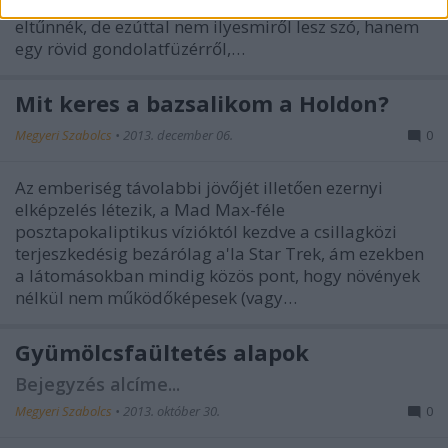
növények az uralmat bolygónkon, ha mi egyszercsak
eltűnnék, de ezúttal nem ilyesmiről lesz szó, hanem
egy rövid gondolatfüzérről,…
Mit keres a bazsalikom a Holdon?
Megyeri Szabolcs
•
2013. december 06.
0
Az emberiség távolabbi jövőjét illetően ezernyi
elképzelés létezik, a Mad Max-féle
posztapokaliptikus vízióktól kezdve a csillagközi
terjeszkedésig bezárólag a'la Star Trek, ám ezekben
a látomásokban mindig közös pont, hogy növények
nélkül nem működőképesek (vagy…
Gyümölcsfaültetés alapok
Bejegyzés alcíme...
Megyeri Szabolcs
•
2013. október 30.
0