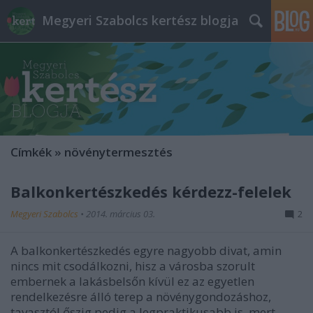
Megyeri Szabolcs kertész blogja
Címkék
»
növénytermesztés
Balkonkertészkedés kérdezz-felelek
Megyeri Szabolcs
•
2014. március 03.
2
A balkonkertészkedés egyre nagyobb divat, amin
nincs mit csodálkozni, hisz a városba szorult
embernek a lakásbelsőn kívül ez az egyetlen
rendelkezésre álló terep a növénygondozáshoz,
tavasztól őszig pedig a legpraktikusabb is, mert