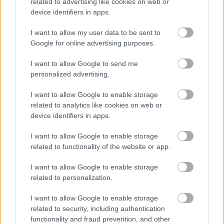
related to advertising like cookies on web or
növénygondozásról szól, ezekben a hónapokban a
device identifiers in apps.
szobanövényekről keveset hallani, az ő szezonjuk
inkább ősszel-télen van, mikor beszorulunk a négy
I want to allow my user data to be sent to
fal közé. Ugyanakkor nyáron sem szabad elfelejteni
Google for online advertising purposes.
a benti flórát, sőt, ilyenkor is…
I want to allow Google to send me
personalized advertising.
Közösségi kertek újratöltve!
I want to allow Google to enable storage
Megyeri Szabolcs
•
2014. június 20.
5
related to analytics like cookies on web or
device identifiers in apps.
Rég esett szó a közösségi kertekről, aminek oka lehet
az is, hogy a tavalyi, tavalyelőtti felfutás után, vagy
I want to allow Google to enable storage
csak az újdonság varázsának megszűnésével a
related to functionality of the website or app.
fokozott közérdeklődés alábbhagyott. Ma viszont
egy hírlevelet kaptam, mely szerint a közösségi
I want to allow Google to enable storage
kertek alapításában…
related to personalization.
I want to allow Google to enable storage
related to security, including authentication
Macit a málnásba!
functionality and fraud prevention, and other