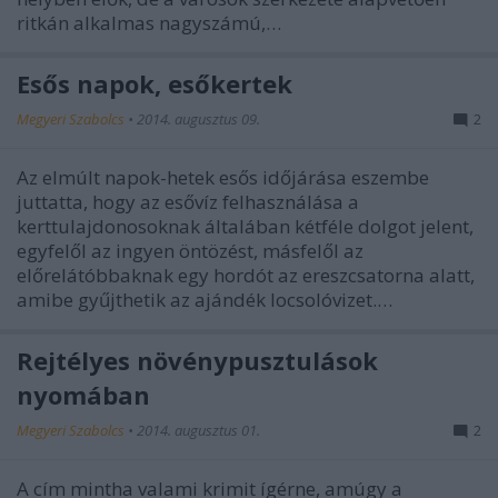
ritkán alkalmas nagyszámú,…
Esős napok, esőkertek
Megyeri Szabolcs
•
2014. augusztus 09.
2
Az elmúlt napok-hetek esős időjárása eszembe
juttatta, hogy az esővíz felhasználása a
kerttulajdonosoknak általában kétféle dolgot jelent,
egyfelől az ingyen öntözést, másfelől az
előrelátóbbaknak egy hordót az ereszcsatorna alatt,
amibe gyűjthetik az ajándék locsolóvizet.…
Rejtélyes növénypusztulások
nyomában
Megyeri Szabolcs
•
2014. augusztus 01.
2
A cím mintha valami krimit ígérne, amúgy a