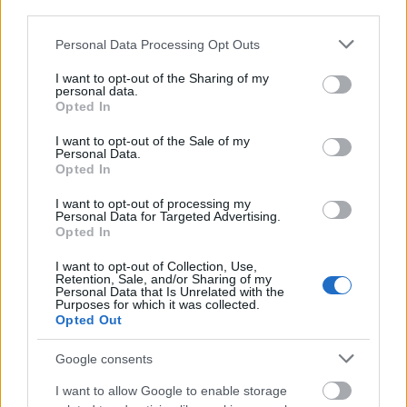
third parties.
Please note that this website/app uses one or more Google
Personal Data Processing Opt Outs
services and may gather and store information including but
not limited to your visit or usage behaviour. You may click to
I want to opt-out of the Sharing of my
personal data.
grant or deny consent to Google and its third-party tags to
Opted In
use your data for below specified purposes in below Google
consent section.
I want to opt-out of the Sale of my
Personal Data.
Opted In
I want to opt-out of processing my
Personal Data for Targeted Advertising.
Opted In
I want to opt-out of Collection, Use,
Retention, Sale, and/or Sharing of my
Personal Data that Is Unrelated with the
Purposes for which it was collected.
Opted Out
Öt ideális fürdőszobai növény
Megyeri Szabolcs
•
2014. július 18.
20
Google consents
I want to allow Google to enable storage
A tavaszi-nyári időszak jellemzően a kerti