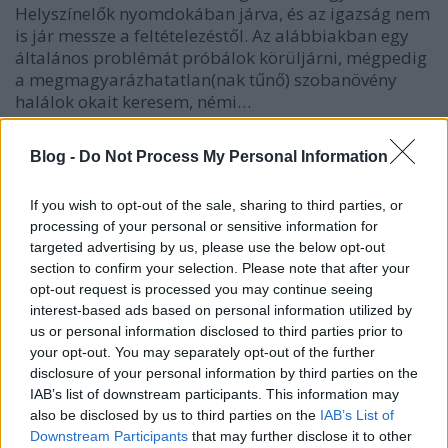
Helyszínelők nyomdokában járva, és az igazság nem
is jár messze a feltételezéstől. Az alábbiakban egy
általános problémát próbálok körüljárni, mégpedig
a megmagyarázhatatlan(nak tűnő) szobanövény
halálok okait keresem, némi…
A légkondi és a növények
Blog -
Do Not Process My Personal Information
Megyeri Szabolcs
•
2014. július 22.
0
If you wish to opt-out of the sale, sharing to third parties, or
processing of your personal or sensitive information for
Az idei nyár igencsak hektikus az időjárást tekintve,
targeted advertising by us, please use the below opt-out
hol kánikula van, hol pedig őszies az időjárás, most
section to confirm your selection. Please note that after your
éppen forró napokon vagyunk túl, így épp aktuális a
opt-out request is processed you may continue seeing
légkondícionálás és a növények kapcsolatáról szólni
interest-based ads based on personal information utilized by
pár szót. Maga a légkondi örök vita forrása, van, aki
us or personal information disclosed to third parties prior to
a…
your opt-out. You may separately opt-out of the further
disclosure of your personal information by third parties on the
IAB’s list of downstream participants. This information may
also be disclosed by us to third parties on the
IAB’s List of
Downstream Participants
that may further disclose it to other