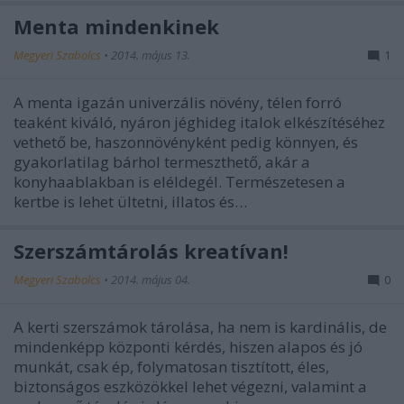
Menta mindenkinek
Megyeri Szabolcs
•
2014. május 13.
1
A menta igazán univerzális növény, télen forró
teaként kiváló, nyáron jéghideg italok elkészítéséhez
vethető be, haszonnövényként pedig könnyen, és
gyakorlatilag bárhol termeszthető, akár a
konyhaablakban is eléldegél. Természetesen a
kertbe is lehet ültetni, illatos és…
Szerszámtárolás kreatívan!
Megyeri Szabolcs
•
2014. május 04.
0
A kerti szerszámok tárolása, ha nem is kardinális, de
mindenképp központi kérdés, hiszen alapos és jó
munkát, csak ép, folymatosan tisztított, éles,
biztonságos eszközökkel lehet végezni, valamint a