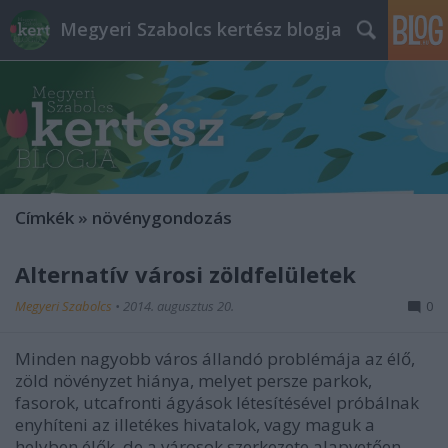
Megyeri Szabolcs kertész blogja
Címkék
»
növénygondozás
Alternatív városi zöldfelületek
Megyeri Szabolcs
•
2014. augusztus 20.
0
Minden nagyobb város állandó problémája az élő,
zöld növényzet hiánya, melyet persze parkok,
fasorok, utcafronti ágyások létesítésével próbálnak
enyhíteni az illetékes hivatalok, vagy maguk a
helyben élők, de a városok szerkezete alapvetően