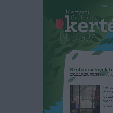
Szobanövények té
2012.10.29. 09:33
•
Megye
Tél u
láthat
idősz
rövide
fonto