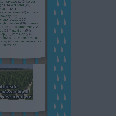
kerttervezés
(
140
)
kert és
ign
(
76
)
kert trend
(
49
)
hakert
(
23
)
nyezetvédelem
(
28
)
közpark
növény
(
23
)
énygondozás
(
129
)
énytermesztés
(
60
)
öntözés
)
park
(
23
)
szobanövény
(
23
)
tés
(
134
)
utcafront
(
54
)
akép
(
62
)
városkép
(
74
)
eményes
(
23
)
veteményeskert
virág
(
48
)
zöldségtermesztés
Címkefelhő