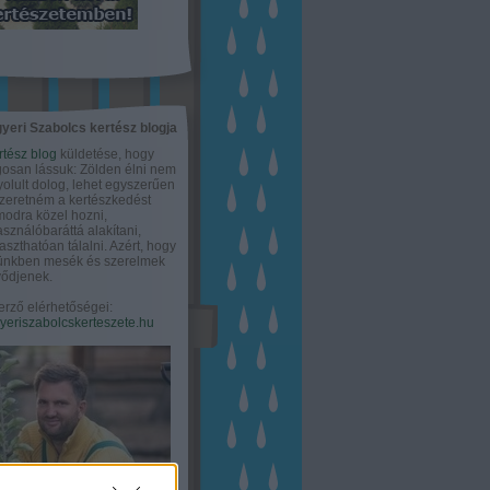
yeri Szabolcs kertész blogja
rtész blog
küldetése, hogy
gosan lássuk: Zölden élni nem
olult dolog, lehet egyszerűen
Szeretném a kertészkedést
odra közel hozni,
asználóbaráttá alakítani,
aszthatóan tálalni. Azért, hogy
tünkben mesék és szerelmek
ődjenek.
erző elérhetőségei:
eriszabolcskerteszete.hu