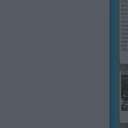
(
76
)
des
kony
kör
(
21
)
növ
növ
(
118
ülte
utc
vet
(
44
)
(
35
)