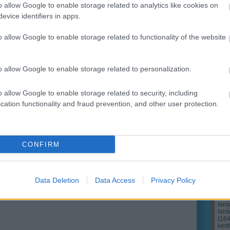
o allow Google to enable storage related to analytics like cookies on
evice identifiers in apps.
Ker
o allow Google to enable storage related to functionality of the website
o allow Google to enable storage related to personalization.
o allow Google to enable storage related to security, including
cation functionality and fraud prevention, and other user protection.
CONFIRM
Cím
Bud
fűs
coa
Data Deletion
Data Access
Privacy Policy
házt
(
17
(
12
tan
tan
(
16
kert