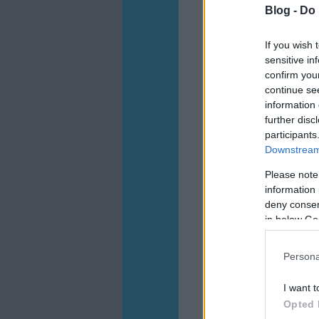
Blog -
Do 
If you wish 
sensitive in
confirm you
continue se
information 
further disc
participants
Downstream 
Please note
information 
deny consent
in below Go
Persona
I want t
Opted 