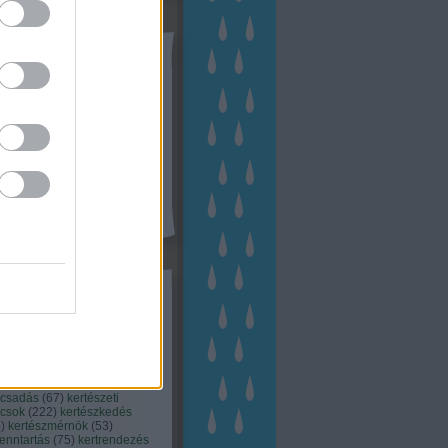
tész TV
kék
apest
(
45
)
dísznövény
(
116
)
zernövény
(
20
)
garden
ching
(
83
)
gyógynövény
(
33
)
áji gazdálkodás
(
28
)
kert
1
)
kertbarát
(
50
)
kertépítés
6
)
kertészet
(
118
)
kertészeti
ácsadás
(
67
)
kertészeti
ácsok
(
222
)
kertészkedés
4
)
kertészmérnök
(
53
)
fenntartás
(
75
)
kertrendezés