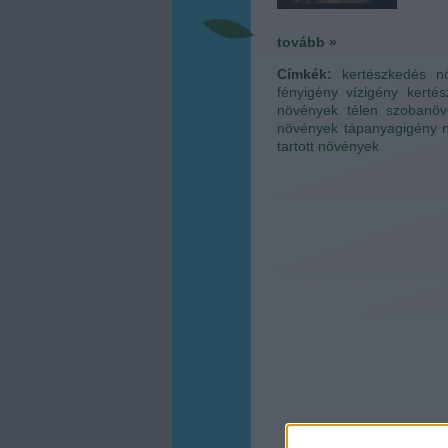
tovább »
Címkék:
kertészkedés
n
fényigény
vízigény
kertés
növények télen
szobanöv
növények
tápanyagigény
tartott növények