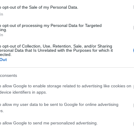
o opt-out of the Sale of my Personal Data.
Lin
In
W
K
to opt-out of processing my Personal Data for Targeted
H
ing.
Y
In
I
o opt-out of Collection, Use, Retention, Sale, and/or Sharing
ersonal Data that Is Unrelated with the Purposes for which it
lected.
Out
Arc
consents
202
2022
202
o allow Google to enable storage related to advertising like cookies on
202
evice identifiers in apps.
2022
2022
2022
o allow my user data to be sent to Google for online advertising
202
2021
s.
202
Tov
to allow Google to send me personalized advertising.