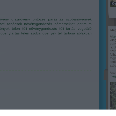
övény
dísznövény
öntözés
párásítás
szobanövények
zeti tanácsok
növénygondozás
hőmérsékleti optimum
ények télen
téli növénygondozás
téli tartás
vegetáló
Meg
növénytartás télen
szobanövények téli tartása
ablakban
A
ke
vilá
bony
is. 
szám
felh
fogy
ker
szöv
A sz
megy