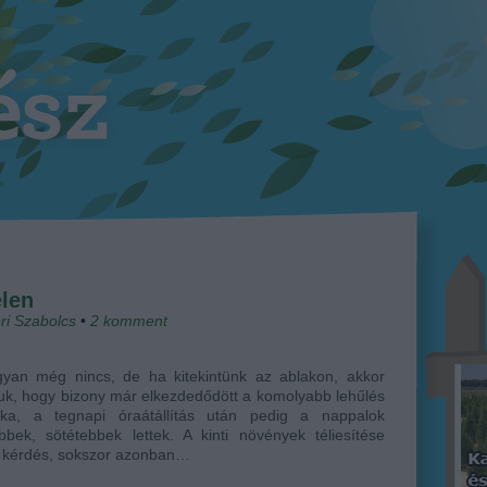
len
ri Szabolcs
•
2
komment
gyan még nincs, de ha kitekintünk az ablakon, akkor
juk, hogy bizony már elkezdedődött a komolyabb lehűlés
aka, a tegnapi óraátállítás után pedig a nappalok
bbek, sötétebbek lettek. A kinti növények téliesítése
s kérdés, sokszor azonban…