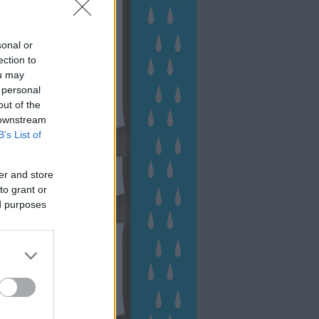
sonal or
ection to
ou may
 personal
out of the
 downstream
B’s List of
sen Facebookon
er and store
to grant or
ed purposes
esés