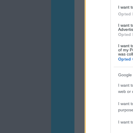
I want t
Opted 
I want 
Advertis
Opted 
I want t
of my P
was col
Opted 
Google 
I want t
web or d
I want t
purpose
I want 