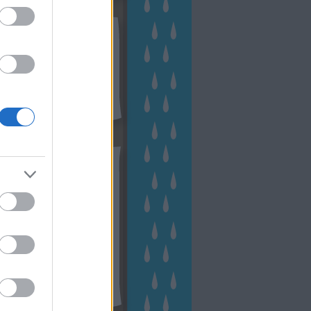
kek
ebshop - Megyeri Szabolcs
ertészete
írlevél feliratkozás
outube csatornám
ngyenes tanfolyamaim
hívum
2 november
(
1
)
 október
(
2
)
2 szeptember
(
1
)
2 augusztus
(
2
)
 július
(
3
)
 június
(
1
)
 április
(
3
)
1 december
(
2
)
 október
(
1
)
1 augusztus
(
1
)
ább
...