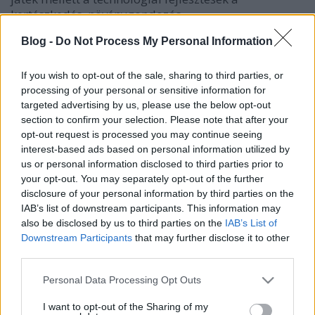
kertészkedés, növénygondozás…
Blog -
Do Not Process My Personal Information
Orchidea-láz
Bejegyzés alcíme...
If you wish to opt-out of the sale, sharing to third parties, or
processing of your personal or sensitive information for
Megyeri Szabolcs
•
2012. szeptember 28.
1
targeted advertising by us, please use the below opt-out
section to confirm your selection. Please note that after your
Az orchideatartás manapság kicsit előtérbe került a
opt-out request is processed you may continue seeing
többi szobanövény kárára, de akár azt is
interest-based ads based on personal information utilized by
mondhatom, hogy előnyére, mivel olyan területeket
us or personal information disclosed to third parties prior to
is jól hasznosíthatunk vele, ahol más növény csak
your opt-out. You may separately opt-out of the further
sínylődne, többek közt a fürdőszoba párás ablakait
disclosure of your personal information by third parties on the
is kihasználhatjuk ezekkel a…
IAB’s list of downstream participants. This information may
also be disclosed by us to third parties on the
IAB’s List of
Downstream Participants
that may further disclose it to other
Légkondícionáló növények
third parties.
Megyeri Szabolcs
•
2012. július 02.
14
Please note that this website/app uses one or more Google
Personal Data Processing Opt Outs
services and may gather and store information including but
Az elmúlt napokban sem volt éppen langyos az idő,
not limited to your visit or usage behaviour. You may click to
I want to opt-out of the Sharing of my