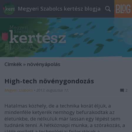
Megyeri Szabolcs kertész blogja
Címkék
»
növényápolás
High-tech növénygondozás
Megyeri Szabolcs
•
2013. augusztus 17.
2
Hatalmas közhely, de a technika korát éljük, a
mindenféle ketyerék nemhogy befurakodtak az
életünkbe, de nélkülük már lassan egy lépést sem
tudnánk tenni. A hétköznapi munka, a szórakozás, a
játék mellett a technológiai fejlesztések a