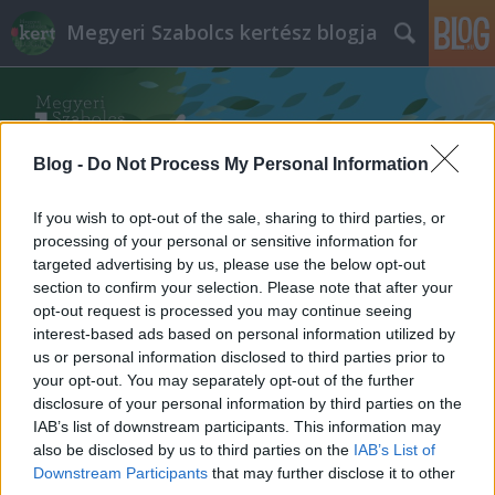
Megyeri Szabolcs kertész blogja
Blog -
Do Not Process My Personal Information
If you wish to opt-out of the sale, sharing to third parties, or
Címkék
»
mulcs
processing of your personal or sensitive information for
targeted advertising by us, please use the below opt-out
section to confirm your selection. Please note that after your
Hogyan lesz gyommentes ágyásunk?
opt-out request is processed you may continue seeing
interest-based ads based on personal information utilized by
Megyeri Szabolcs
•
2014. november 15.
3
us or personal information disclosed to third parties prior to
your opt-out. You may separately opt-out of the further
A kertészkedés csodás hobbi, ami kikapcsol, elűzi az
disclosure of your personal information by third parties on the
unalmat, praktikus, és - gyakran szó szerint -
IAB’s list of downstream participants. This information may
gyümölcsöző elfoglaltság. A növénygondozásnak
also be disclosed by us to third parties on the
IAB’s List of
persze árnyoldalai is vannak, például a már nem
Downstream Participants
that may further disclose it to other
annyira stresszmentes és kikapcsoló