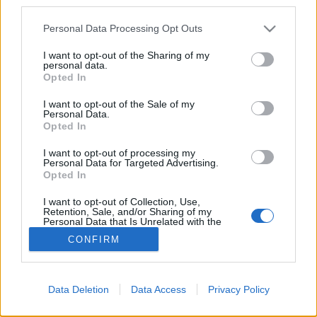
third parties.
növénybetegségek elleni harc, a…
Please note that this website/app uses one or more Google
Personal Data Processing Opt Outs
services and may gather and store information including but
Törzsanyag fűnyíróknak
not limited to your visit or usage behaviour. You may click to
I want to opt-out of the Sharing of my
personal data.
grant or deny consent to Google and its third-party tags to
Megyeri Szabolcs
•
2012. április 24.
1
Opted In
use your data for below specified purposes in below Google
consent section.
I want to opt-out of the Sale of my
Egy fákért aggódó kedves ismerősöm, Lakatos Béla
Personal Data.
Opted In
hívta fel a figyelmemet egy olyan problémára, mely
igen gyakori a városi közterek, parkok, utcafrontok
I want to opt-out of processing my
fáinál, és elsősorban a fiatalabb csemetéket érinti. A
Personal Data for Targeted Advertising.
bemutatásra kerülő káros jelenség azonban nem
Opted In
csupán a…
I want to opt-out of Collection, Use,
Retention, Sale, and/or Sharing of my
Personal Data that Is Unrelated with the
Purposes for which it was collected.
CONFIRM
Opted Out
Google consents
Data Deletion
Data Access
Privacy Policy
I want to allow Google to enable storage
SÜTI BEÁLLÍTÁSOK MÓDOSÍTÁSA
related to advertising like cookies on web or