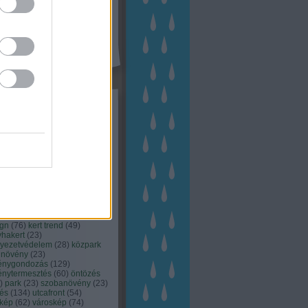
kék
apest
(
45
)
dísznövény
(
116
)
zernövény
(
20
)
garden
ching
(
83
)
gyógynövény
(
33
)
áji gazdálkodás
(
28
)
kert
1
)
kertbarát
(
50
)
kertépítés
6
)
kertészet
(
118
)
kertészeti
ácsadás
(
67
)
kertészeti
ácsok
(
222
)
kertészkedés
4
)
kertészmérnök
(
53
)
fenntartás
(
75
)
kertrendezés
kerttervezés
(
140
)
kert és
ign
(
76
)
kert trend
(
49
)
hakert
(
23
)
nyezetvédelem
(
28
)
közpark
növény
(
23
)
énygondozás
(
129
)
énytermesztés
(
60
)
öntözés
)
park
(
23
)
szobanövény
(
23
)
tés
(
134
)
utcafront
(
54
)
akép
(
62
)
városkép
(
74
)