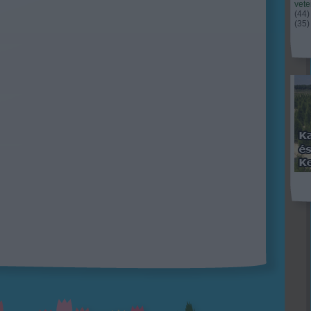
vet
(
44
)
(
35
)