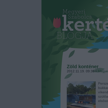
Zöld konténer
2012.11.19. 09:35
•
Megye
Persz
bukka
víken
szülő
elsőso