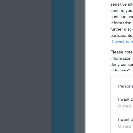
sensitive in
confirm you
continue se
information 
further disc
participants
Downstream 
Please note
information 
deny consent
in below Go
Persona
I want t
Opted 
I want t
Opted 