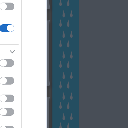
hívum
2 november
(
1
)
 október
(
2
)
2 szeptember
(
1
)
2 augusztus
(
2
)
 július
(
3
)
 június
(
1
)
 április
(
3
)
1 december
(
2
)
 október
(
1
)
1 augusztus
(
1
)
ább
...
tész TV