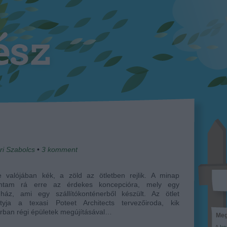
ri Szabolcs
•
3
komment
e valójában kék, a zöld az ötletben rejlik. A minap
ntam rá erre az érdekes koncepcióra, mely egy
dház, ami egy szállítókonténerből készült. Az ötlet
atyja a texasi Poteet Architects tervezőiroda, kik
rban régi épületek megújításával…
Meg