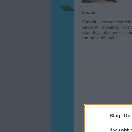
tovább »
Címkék:
környezetvédel
kertbarát
mobilház
körn
víkendház
növények a tet
komposztáló toalett
Blog -
Do 
If you wish 