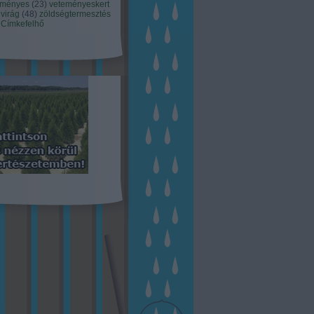
eményes
(
23
)
veteményeskert
virág
(
48
)
zöldségtermesztés
Címkefelhő