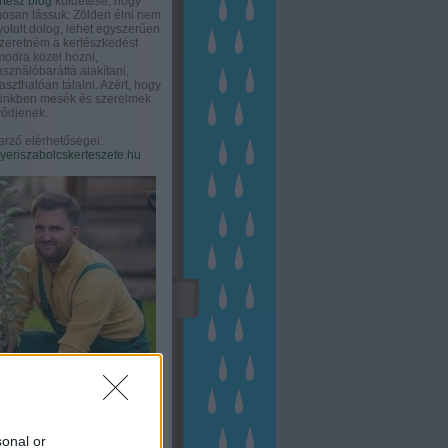
rtész blog
küldetése, hogy
gosan lássuk: Zölden élni nem
olult dolog, lehet egyszerűen
Szeretném a kertészkedést
odra közel hozni,
asználóbaráttá alakítani,
aszthatóan tálalni. Azért, hogy
tünkben mesék és szerelmek
ődjenek.
erző elérhetőségei:
eriszabolcskerteszete.hu
sonal or