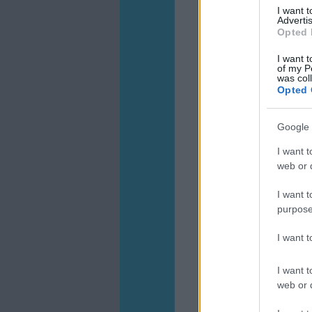
I want 
Advertis
Opted 
I want t
of my P
was col
Opted 
Google 
I want t
web or d
I want t
purpose
I want 
I want t
web or d