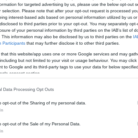
formation for targeted advertising by us, please use the below opt-out s
r selection. Please note that after your opt-out request is processed y
eing interest-based ads based on personal information utilized by us or
Köves
disclosed to third parties prior to your opt-out. You may separately opt-
losure of your personal information by third parties on the IAB’s list of
. This information may also be disclosed by us to third parties on the
IA
Participants
that may further disclose it to other third parties.
 that this website/app uses one or more Google services and may gath
Ker
including but not limited to your visit or usage behaviour. You may click 
 to Google and its third-party tags to use your data for below specifi
ogle consent section.
l Data Processing Opt Outs
o opt-out of the Sharing of my personal data.
Lin
In
W
K
o opt-out of the Sale of my Personal Data.
H
Y
In
I