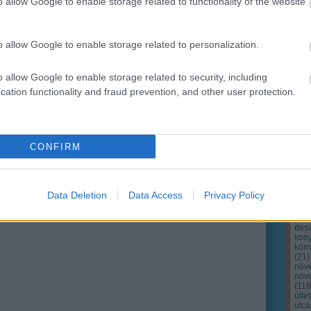
o allow Google to enable storage related to functionality of the website
o allow Google to enable storage related to personalization.
o allow Google to enable storage related to security, including
cation functionality and fraud prevention, and other user protection.
Cím
Bud
fűs
coa
CONFIRM
házt
(
17
(
12
tan
tan
Data Deletion
Data Access
Privacy Policy
(
16
kert
(
76
)
des
kony
kör
(
21
)
növ
növ
(
118
ülte
utc