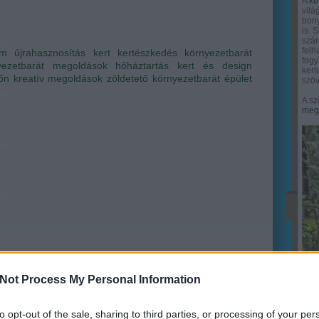
A
ke
vilá
bony
is. 
szám
felh
em
újrahasznosítás
kert
kertészkedés
környezetbarát
fogy
yezetbarát megoldások
hőháztartás
kert és design
ker
őn
kreatív megoldások
zöldetető
környezetbarát épület
szöv
A sz
megy
Not Process My Personal Information
to opt-out of the sale, sharing to third parties, or processing of your per