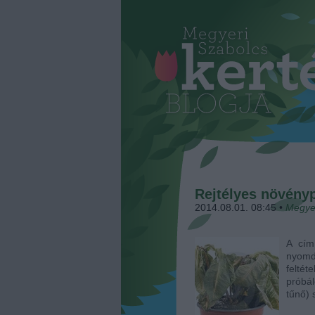
Rejtélyes növény
2014.08.01. 08:45
•
Megye
A cím
nyomd
felté
próbá
tűnő)