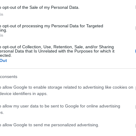
o opt-out of the Sale of my Personal Data.
Lin
In
W
K
to opt-out of processing my Personal Data for Targeted
H
ing.
Y
In
I
o opt-out of Collection, Use, Retention, Sale, and/or Sharing
ersonal Data that Is Unrelated with the Purposes for which it
lected.
Out
Arc
consents
202
2022
202
o allow Google to enable storage related to advertising like cookies on
202
evice identifiers in apps.
2022
2022
2022
o allow my user data to be sent to Google for online advertising
202
2021
s.
202
Tov
to allow Google to send me personalized advertising.