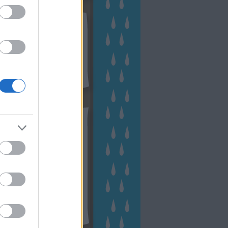
kek
ebshop - Megyeri Szabolcs
ertészete
írlevél feliratkozás
outube csatornám
ngyenes tanfolyamaim
hívum
2 november
(
1
)
 október
(
2
)
2 szeptember
(
1
)
2 augusztus
(
2
)
 július
(
3
)
 június
(
1
)
 április
(
3
)
1 december
(
2
)
 október
(
1
)
1 augusztus
(
1
)
ább
...