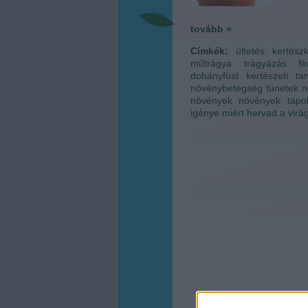
tovább »
Címkék:
ültetés
kertész
műtrágya
trágyázás
fé
dohányfüst
kertészeti ta
növénybetegség tünetek
n
növények
növények tápo
igénye
miért hervad a virá