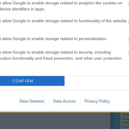
o allow Google to enable storage related to analytics like cookies on
evice identifiers in apps.
Ker
o allow Google to enable storage related to functionality of the website
o allow Google to enable storage related to personalization.
o allow Google to enable storage related to security, including
cation functionality and fraud prevention, and other user protection.
CONFIRM
Cím
Bud
fűs
coa
Data Deletion
Data Access
Privacy Policy
házt
(
17
(
12
tan
tan
(
16
kert