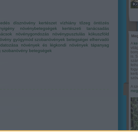
kedés
dísznövény
kertészet
vízhiány
tőzeg
öntözés
nyigény
növénybetegségek
kertészeti tanácsadás
nácsok
növénygondozás
növénypusztulás
kókuszföld
Meg
övény gyógymód
szobanövények betegségei
elhervadó
A
ke
ldatozása
növények és légkondi
növények tápanyag
vilá
g
szobanövény betegségek
bony
is. 
szám
felh
fogy
ker
szöv
A sz
megy