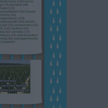
kerttervezés
(
140
)
kert és
ign
(
76
)
kert trend
(
49
)
hakert
(
23
)
nyezetvédelem
(
28
)
közpark
növény
(
23
)
énygondozás
(
129
)
énytermesztés
(
60
)
öntözés
)
park
(
23
)
szobanövény
(
23
)
tés
(
134
)
utcafront
(
54
)
akép
(
62
)
városkép
(
74
)
eményes
(
23
)
veteményeskert
virág
(
48
)
zöldségtermesztés
Címkefelhő