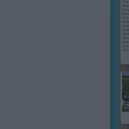
(
76
)
des
kony
kör
(
21
)
növ
növ
(
118
ülte
utc
vet
(
44
)
(
35
)