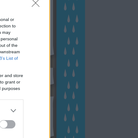
sonal or
ection to
ou may
 personal
out of the
 downstream
B’s List of
sen Facebookon
er and store
to grant or
ed purposes
esés