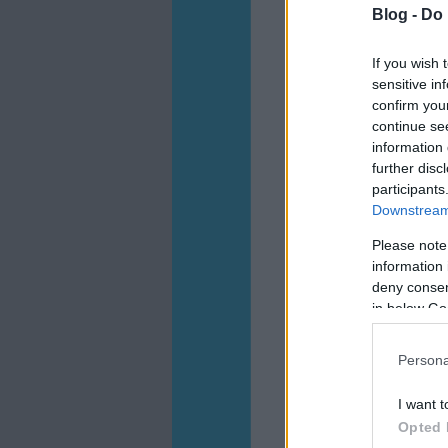
Blog -
Do 
If you wish 
sensitive in
confirm you
continue se
information 
further disc
participants
Downstream 
Please note
information 
deny consent
in below Go
Persona
I want t
Opted 