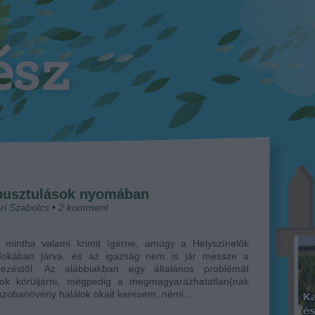
pusztulások nyomában
ri Szabolcs
•
2
komment
 mintha valami krimit ígérne, amúgy a Helyszínelők
okában járva, és az igazság nem is jár messze a
telezéstől. Az alábbiakban egy általános problémát
lok körüljárni, mégpedig a megmagyarázhatatlan(nak
 szobanövény halálok okait keresem, némi…