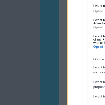
I want t
Opted 
I want 
Advertis
Opted 
I want t
of my P
was col
Opted 
Google 
I want t
web or d
I want t
purpose
I want 