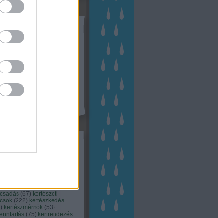
tész TV
kék
apest
(
45
)
dísznövény
(
116
)
zernövény
(
20
)
garden
ching
(
83
)
gyógynövény
(
33
)
áji gazdálkodás
(
28
)
kert
1
)
kertbarát
(
50
)
kertépítés
6
)
kertészet
(
118
)
kertészeti
ácsadás
(
67
)
kertészeti
ácsok
(
222
)
kertészkedés
4
)
kertészmérnök
(
53
)
fenntartás
(
75
)
kertrendezés