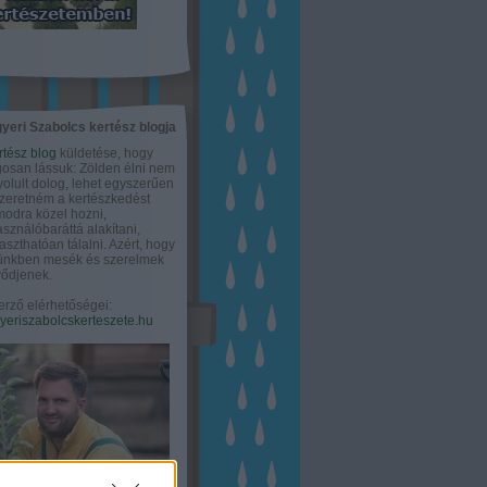
yeri Szabolcs kertész blogja
rtész blog
küldetése, hogy
gosan lássuk: Zölden élni nem
olult dolog, lehet egyszerűen
Szeretném a kertészkedést
odra közel hozni,
asználóbaráttá alakítani,
aszthatóan tálalni. Azért, hogy
tünkben mesék és szerelmek
ődjenek.
erző elérhetőségei:
eriszabolcskerteszete.hu