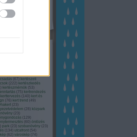
kék
apest
(
45
)
dísznövény
(
116
)
zernövény
(
20
)
garden
ching
(
83
)
gyógynövény
(
33
)
áji gazdálkodás
(
28
)
kert
1
)
kertbarát
(
50
)
kertépítés
6
)
kertészet
(
118
)
kertészeti
ácsadás
(
67
)
kertészeti
ácsok
(
222
)
kertészkedés
4
)
kertészmérnök
(
53
)
fenntartás
(
75
)
kertrendezés
kerttervezés
(
140
)
kert és
ign
(
76
)
kert trend
(
49
)
hakert
(
23
)
nyezetvédelem
(
28
)
közpark
növény
(
23
)
énygondozás
(
129
)
énytermesztés
(
60
)
öntözés
)
park
(
23
)
szobanövény
(
23
)
tés
(
134
)
utcafront
(
54
)
akép
(
62
)
városkép
(
74
)