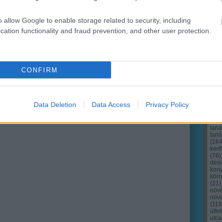
o allow Google to enable storage related to security, including
cation functionality and fraud prevention, and other user protection.
CONFIRM
Cím
Bud
fűs
coa
Data Deletion
Data Access
Privacy Policy
házt
(
17
(
12
tan
tan
(
16
kert
(
76
)
des
kony
kör
(
21
)
növ
növ
(
118
ülte
utc