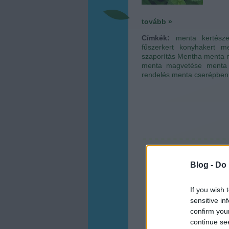
tovább »
Címkék:
menta
kertésze
fűszerkert
konyhakert
me
szaporítás
Mentha
menta 
menta magvetése
menta 
rendelés
menta cserépben
Blog -
Do 
If you wish 
sensitive in
confirm you
continue se