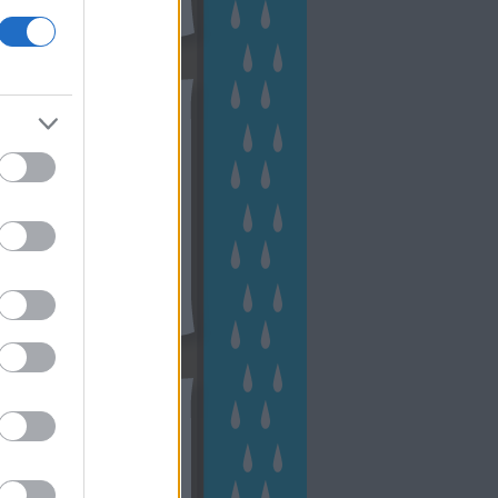
hívum
2 november
(
1
)
 október
(
2
)
2 szeptember
(
1
)
2 augusztus
(
2
)
 július
(
3
)
 június
(
1
)
 április
(
3
)
1 december
(
2
)
 október
(
1
)
1 augusztus
(
1
)
ább
...
tész TV