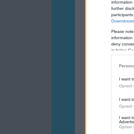
information 
further disc
participants
Downstream 
Please note
information 
deny consent
in below Go
Persona
I want t
Opted 
I want t
Opted 
I want 
Advertis
Opted 