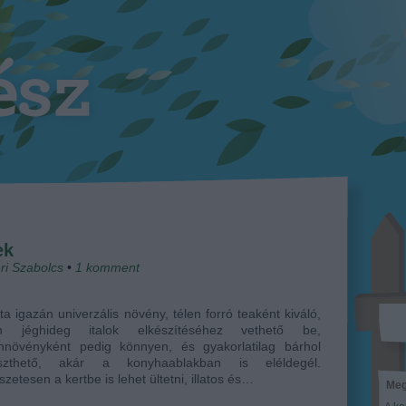
ek
ri Szabolcs
•
1
komment
a igazán univerzális növény, télen forró teaként kiváló,
n jéghideg italok elkészítéséhez vethető be,
nnövényként pedig könnyen, és gyakorlatilag bárhol
szthető, akár a konyhaablakban is eléldegél.
zetesen a kertbe is lehet ültetni, illatos és…
Meg