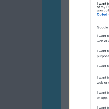
I want t
of my P
was col
Opted 
Google 
I want t
web or d
I want t
purpose
I want 
I want t
web or d
I want t
or app.
I want t