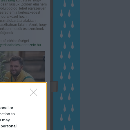
rtész blog
küldetése, hogy
gosan lássuk: Zölden élni nem
olult dolog, lehet egyszerűen
Szeretném a kertészkedést
odra közel hozni,
asználóbaráttá alakítani,
aszthatóan tálalni. Azért, hogy
tünkben mesék és szerelmek
ődjenek.
erző elérhetőségei:
eriszabolcskerteszete.hu
sonal or
ection to
ou may
 personal