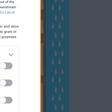
out of the
 downstream
B’s List of
sen Facebookon
er and store
to grant or
ed purposes
esés
kek
ebshop - Megyeri Szabolcs
ertészete
írlevél feliratkozás
outube csatornám
ngyenes tanfolyamaim