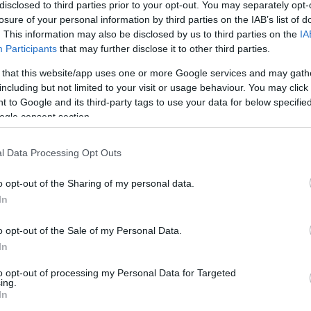
disclosed to third parties prior to your opt-out. You may separately opt-
losure of your personal information by third parties on the IAB’s list of
. This information may also be disclosed by us to third parties on the
IA
Participants
that may further disclose it to other third parties.
Köves
 that this website/app uses one or more Google services and may gath
including but not limited to your visit or usage behaviour. You may click 
 to Google and its third-party tags to use your data for below specifi
ogle consent section.
Ker
l Data Processing Opt Outs
o opt-out of the Sharing of my personal data.
In
o opt-out of the Sale of my Personal Data.
Lin
In
W
K
to opt-out of processing my Personal Data for Targeted
H
ing.
Y
In
I