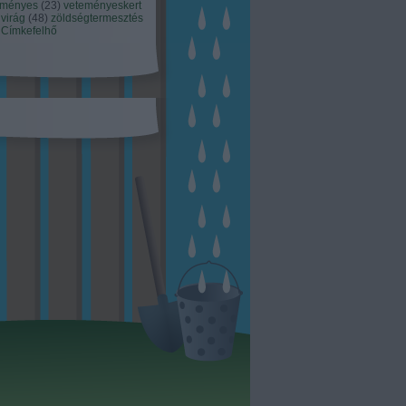
eményes
(
23
)
veteményeskert
virág
(
48
)
zöldségtermesztés
Címkefelhő