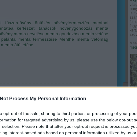
A
ke
vilá
bony
is. 
szám
felh
t
fűszernövény
öntözés
növénytermesztés
menthol
fogy
ntatea
kertészeti tanácsok
növénygondozás
menta
ker
növény
menta nevelése
menta gondozása
menta vetése
szöv
palánta
menta termesztése
Menthe
menta vetőmag
A sz
menta átültetése
megy
Not Process My Personal Information
to opt-out of the sale, sharing to third parties, or processing of your per
formation for targeted advertising by us, please use the below opt-out s
r selection. Please note that after your opt-out request is processed y
eing interest-based ads based on personal information utilized by us or