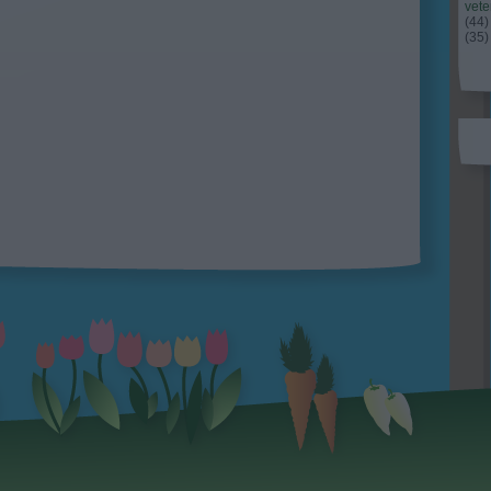
vet
(
44
)
(
35
)