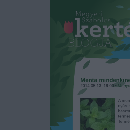
Menta mindenkin
2014.05.13. 19:00
•
Megye
A ment
nyáro
haszo
terme
Termés