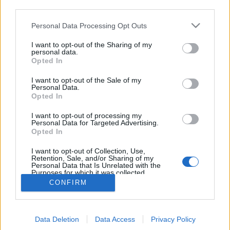
Ajánlott tehát most elvégezni a szükséges teendőket,
third parties.
hogy a tél elmúltával, a jó idő beköszöntével
begyűjthessük majd az…
Please note that this website/app uses one or more Google
Personal Data Processing Opt Outs
services and may gather and store information including but
not limited to your visit or usage behaviour. You may click to
I want to opt-out of the Sharing of my
Zöldebb, mint a szomszéd kertje
personal data.
grant or deny consent to Google and its third-party tags to
Opted In
use your data for below specified purposes in below Google
Megyeri Szabolcs
•
2012. szeptember 24.
0
consent section.
I want to opt-out of the Sale of my
Personal Data.
Elérkezett a szeptember, még csak-csak melegek a
Opted In
nappalok, de szépen lassan feleszmélünk a
I want to opt-out of processing my
nyaralásból, rendezgetjük a nyáron készült fotókat.
Personal Data for Targeted Advertising.
Az ősz beköszöntével a nagy kertrendezések szezonja
Opted In
is megérkezik. Eljött az idő, hogy egy kis
ráfordítással, ötletességgel és…
I want to opt-out of Collection, Use,
Retention, Sale, and/or Sharing of my
Personal Data that Is Unrelated with the
Purposes for which it was collected.
Opted Out
CONFIRM
Google consents
Data Deletion
Data Access
Privacy Policy
I want to allow Google to enable storage