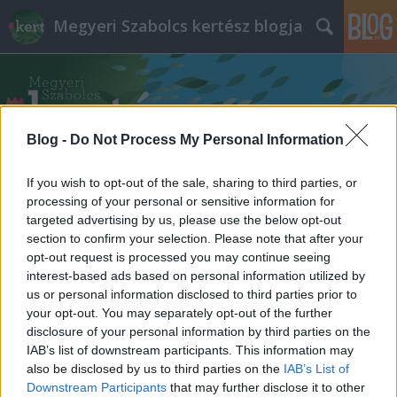
Megyeri Szabolcs kertész blogja
Blog -
Do Not Process My Personal Information
If you wish to opt-out of the sale, sharing to third parties, or
Címkék
»
manuálé
processing of your personal or sensitive information for
targeted advertising by us, please use the below opt-out
Még mindig zöldebb...
section to confirm your selection. Please note that after your
opt-out request is processed you may continue seeing
A szomszéd kertje mindig zöldebb, II. rész
interest-based ads based on personal information utilized by
us or personal information disclosed to third parties prior to
Megyeri Szabolcs
•
2012. október 09.
0
your opt-out. You may separately opt-out of the further
disclosure of your personal information by third parties on the
Az ősz a nagy kertrendezések időszaka, a legtöbb
IAB’s list of downstream participants. This information may
növényt ilyenkor lehet biztonsággal ültetni, tavasszal
also be disclosed by us to third parties on the
IAB’s List of
pedig már gyönyörködhetünk is szépségükben.
Downstream Participants
that may further disclose it to other