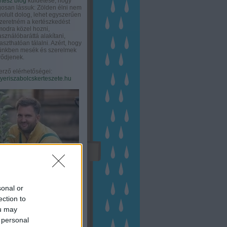
rtész blog
küldetése, hogy
gosan lássuk: Zölden élni nem
olult dolog, lehet egyszerűen
Szeretném a kertészkedést
odra közel hozni,
asználóbaráttá alakítani,
aszthatóan tálalni. Azért, hogy
tünkben mesék és szerelmek
ődjenek.
erző elérhetőségei:
eriszabolcskerteszete.hu
sonal or
ection to
ou may
 personal