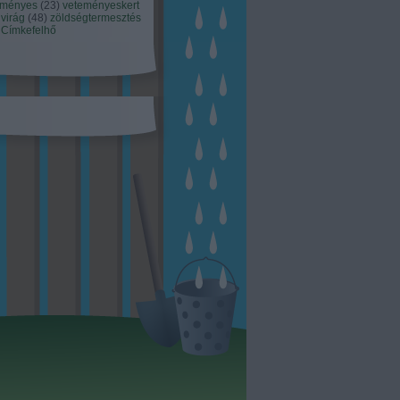
eményes
(
23
)
veteményeskert
virág
(
48
)
zöldségtermesztés
Címkefelhő