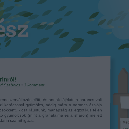
inról!
ri Szabolcs
•
3
komment
rendszerváltozás előtt, és annak tájékán a narancs volt
zi karácsonyi gyümölcs, addig mára a narancs ázsiója
csökkent, kicsit ráuntunk, manapság az egzotikus télen
ó gyümölcsök (mint a gránátalma és a sharon) mellett
darin számít igazi…
Meg