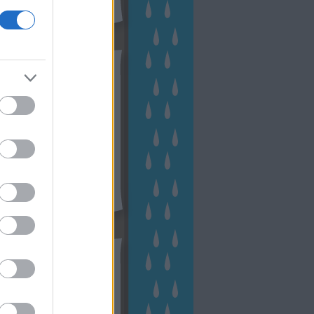
hívum
2 november
(
1
)
 október
(
2
)
2 szeptember
(
1
)
2 augusztus
(
2
)
 július
(
3
)
 június
(
1
)
 április
(
3
)
1 december
(
2
)
 október
(
1
)
1 augusztus
(
1
)
ább
...
tész TV