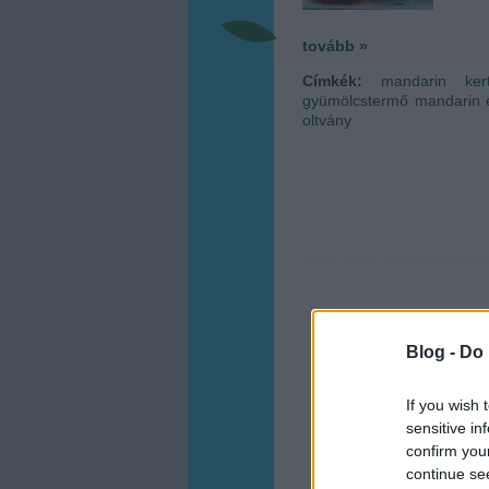
tovább »
Címkék:
mandarin
ker
gyümölcstermő
mandarin 
oltvány
Blog -
Do 
If you wish 
sensitive in
confirm you
continue se