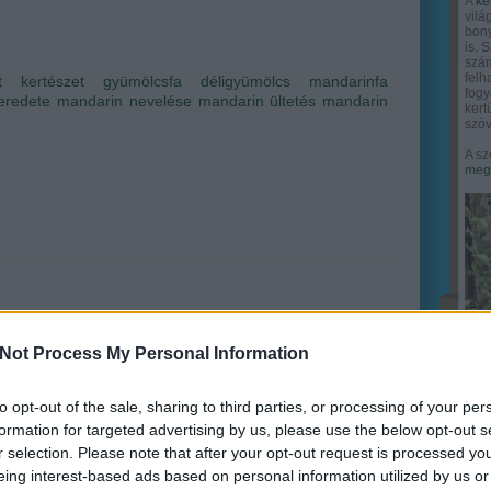
A
ke
vilá
bony
is. 
szám
felh
t
kertészet
gyümölcsfa
déligyümölcs
mandarinfa
fogy
eredete
mandarin nevelése
mandarin ültetés
mandarin
ker
szöv
A sz
megy
Not Process My Personal Information
to opt-out of the sale, sharing to third parties, or processing of your per
formation for targeted advertising by us, please use the below opt-out s
r selection. Please note that after your opt-out request is processed y
eing interest-based ads based on personal information utilized by us or