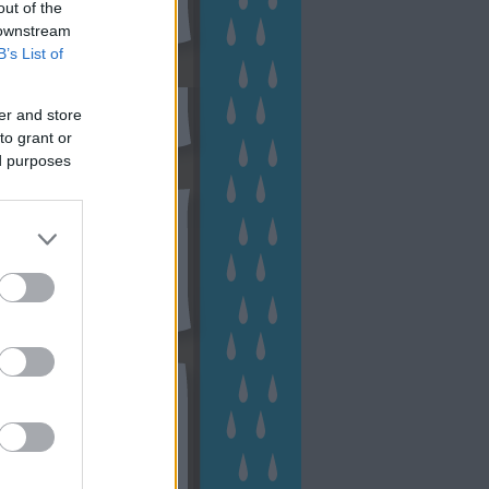
out of the
 downstream
B’s List of
sen Facebookon
er and store
to grant or
ed purposes
esés
kek
ebshop - Megyeri Szabolcs
ertészete
írlevél feliratkozás
outube csatornám
ngyenes tanfolyamaim