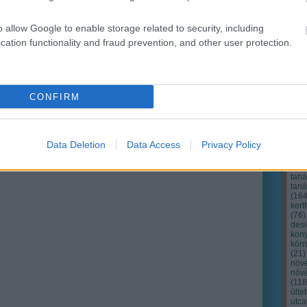
o allow Google to enable storage related to security, including
cation functionality and fraud prevention, and other user protection.
CONFIRM
Cím
Bud
fűs
coa
Data Deletion
Data Access
Privacy Policy
házt
(
17
(
12
tan
tan
(
16
kert
(
76
)
des
kony
kör
(
21
)
növ
növ
(
118
ülte
utc