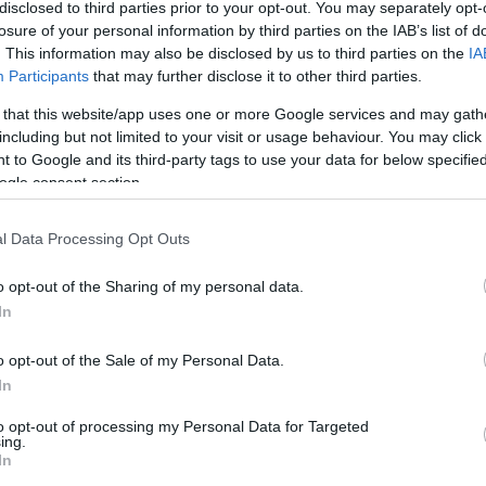
disclosed to third parties prior to your opt-out. You may separately opt-
losure of your personal information by third parties on the IAB’s list of
. This information may also be disclosed by us to third parties on the
IA
Participants
that may further disclose it to other third parties.
Köves
 that this website/app uses one or more Google services and may gath
including but not limited to your visit or usage behaviour. You may click 
 to Google and its third-party tags to use your data for below specifi
ogle consent section.
Ker
l Data Processing Opt Outs
o opt-out of the Sharing of my personal data.
In
o opt-out of the Sale of my Personal Data.
Lin
In
W
K
to opt-out of processing my Personal Data for Targeted
H
ing.
Y
In
I