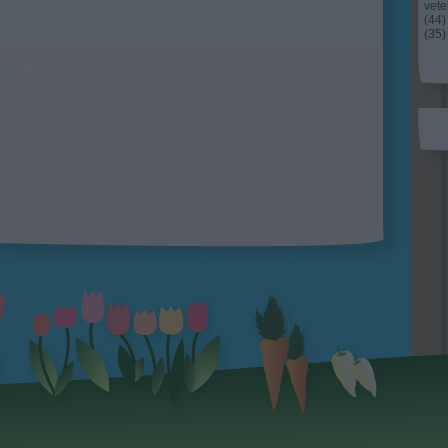
vet
(
44
)
(
35
)