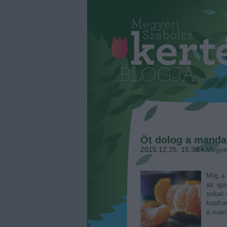
Öt dolog a mandar
2015.12.25. 15:38
•
Megye
Míg a 
az iga
sokat 
kaphat
a man