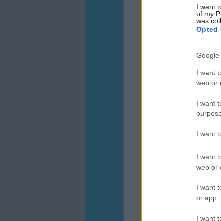
I want t
of my P
was col
Opted 
Google 
I want t
web or d
I want t
purpose
I want 
I want t
web or d
I want t
or app.
I want t