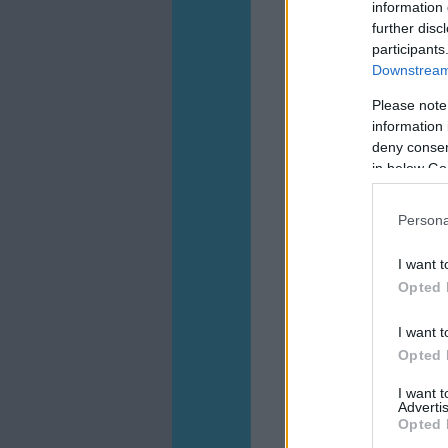
information 
further disc
participants
Downstream 
Please note
information 
deny consent
in below Go
Persona
I want t
Opted 
I want t
Opted 
I want 
Advertis
Opted 