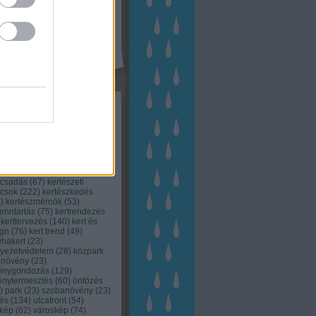
kék
apest
(
45
)
dísznövény
(
116
)
zernövény
(
20
)
garden
ching
(
83
)
gyógynövény
(
33
)
áji gazdálkodás
(
28
)
kert
1
)
kertbarát
(
50
)
kertépítés
6
)
kertészet
(
118
)
kertészeti
ácsadás
(
67
)
kertészeti
ácsok
(
222
)
kertészkedés
4
)
kertészmérnök
(
53
)
fenntartás
(
75
)
kertrendezés
kerttervezés
(
140
)
kert és
ign
(
76
)
kert trend
(
49
)
hakert
(
23
)
nyezetvédelem
(
28
)
közpark
növény
(
23
)
énygondozás
(
129
)
énytermesztés
(
60
)
öntözés
)
park
(
23
)
szobanövény
(
23
)
tés
(
134
)
utcafront
(
54
)
akép
(
62
)
városkép
(
74
)