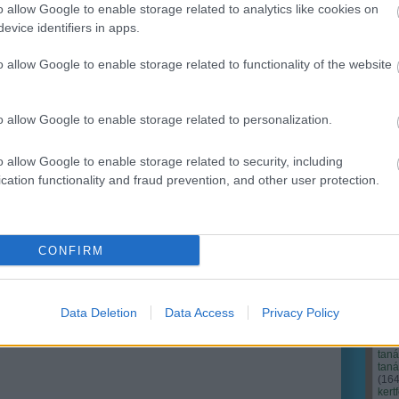
o allow Google to enable storage related to analytics like cookies on
evice identifiers in apps.
Ker
o allow Google to enable storage related to functionality of the website
o allow Google to enable storage related to personalization.
o allow Google to enable storage related to security, including
cation functionality and fraud prevention, and other user protection.
CONFIRM
Cím
Bud
fűs
coa
Data Deletion
Data Access
Privacy Policy
házt
(
17
(
12
tan
tan
(
16
kert