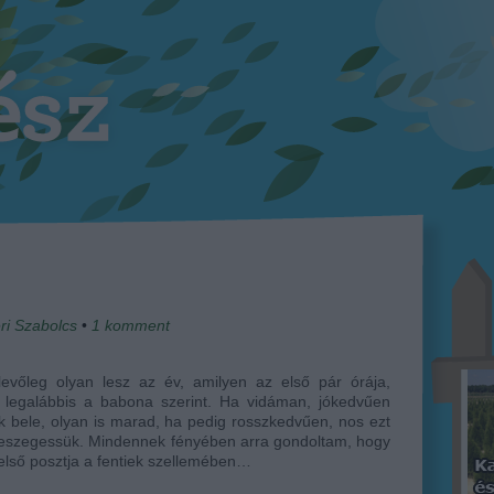
ri Szabolcs
•
1
komment
levőleg olyan lesz az év, amilyen az első pár órája,
, legalábbis a babona szerint. Ha vidáman, jókedvűen
 bele, olyan is marad, ha pedig rosszkedvűen, nos ezt
feszegessük. Mindennek fényében arra gondoltam, hogy
első posztja a fentiek szellemében…