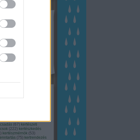
tész TV
kék
apest
(
45
)
dísznövény
(
116
)
zernövény
(
20
)
garden
ching
(
83
)
gyógynövény
(
33
)
áji gazdálkodás
(
28
)
kert
1
)
kertbarát
(
50
)
kertépítés
6
)
kertészet
(
118
)
kertészeti
ácsadás
(
67
)
kertészeti
ácsok
(
222
)
kertészkedés
4
)
kertészmérnök
(
53
)
fenntartás
(
75
)
kertrendezés