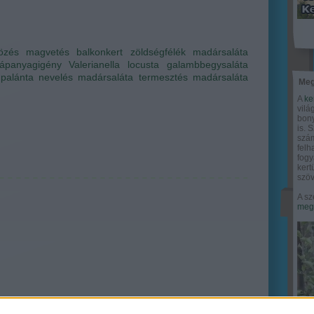
özés
magvetés
balkonkert
zöldségfélék
madársaláta
tápanyagigény
Valerianella locusta
galambbegysaláta
palánta nevelés
madársaláta termesztés
madársaláta
Meg
A
ke
vilá
bony
is. 
szám
felh
fogy
ker
szöv
A sz
megy