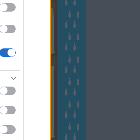
kek
ebshop - Megyeri Szabolcs
ertészete
írlevél feliratkozás
outube csatornám
ngyenes tanfolyamaim
hívum
2 november
(
1
)
 október
(
2
)
2 szeptember
(
1
)
2 augusztus
(
2
)
 július
(
3
)
 június
(
1
)
 április
(
3
)
1 december
(
2
)
 október
(
1
)
1 augusztus
(
1
)
ább
...