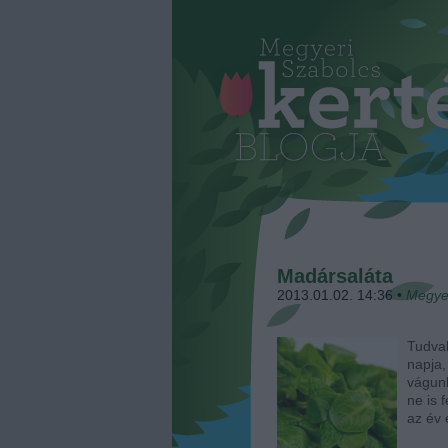
Madársaláta
2013.01.02. 14:36
•
Megye
Tudva
napja
vágunk
ne is 
az év 