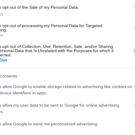
o opt-out of the Sale of my Personal Data.
Lin
In
W
K
to opt-out of processing my Personal Data for Targeted
H
ing.
Y
In
I
o opt-out of Collection, Use, Retention, Sale, and/or Sharing
ersonal Data that Is Unrelated with the Purposes for which it
lected.
Out
Arc
consents
202
2022
202
o allow Google to enable storage related to advertising like cookies on
202
evice identifiers in apps.
2022
2022
2022
o allow my user data to be sent to Google for online advertising
202
2021
s.
202
Tov
to allow Google to send me personalized advertising.