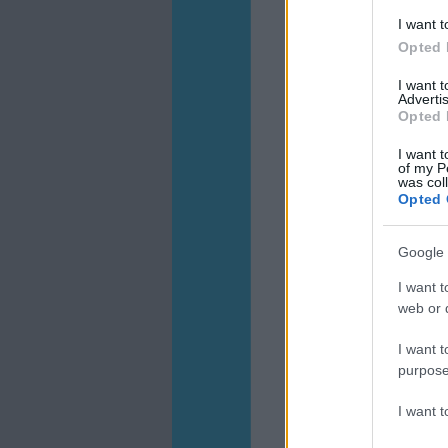
I want t
Opted 
I want 
Advertis
Opted 
I want t
of my P
was col
Opted 
Google 
I want t
web or d
I want t
purpose
I want 