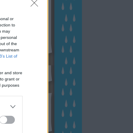
sonal or
ection to
ou may
 personal
out of the
 downstream
B’s List of
sen Facebookon
er and store
to grant or
ed purposes
esés