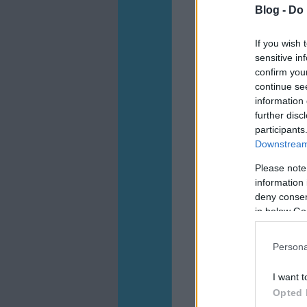
Blog -
Do 
If you wish 
sensitive in
confirm you
continue se
information 
further disc
participants
Downstream 
Please note
information 
deny consent
in below Go
Persona
I want t
Opted 