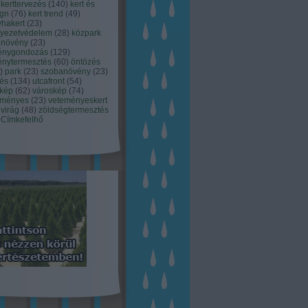
kerttervezés
(
140
)
kert és
ign
(
76
)
kert trend
(
49
)
hakert
(
23
)
nyezetvédelem
(
28
)
közpark
növény
(
23
)
énygondozás
(
129
)
énytermesztés
(
60
)
öntözés
)
park
(
23
)
szobanövény
(
23
)
tés
(
134
)
utcafront
(
54
)
akép
(
62
)
városkép
(
74
)
eményes
(
23
)
veteményeskert
virág
(
48
)
zöldségtermesztés
Címkefelhő