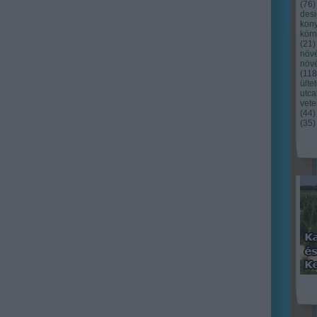
(
76
)
des
kony
kör
(
21
)
növ
növ
(
118
ülte
utc
vet
(
44
)
(
35
)