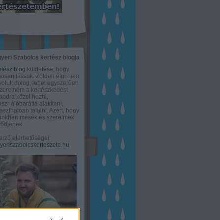
yeri Szabolcs kertész blogja
rtész blog
küldetése, hogy
gosan lássuk: Zölden élni nem
olult dolog, lehet egyszerűen
Szeretném a kertészkedést
odra közel hozni,
asználóbaráttá alakítani,
aszthatóan tálalni. Azért, hogy
tünkben mesék és szerelmek
ődjenek.
erző elérhetőségei:
eriszabolcskerteszete.hu