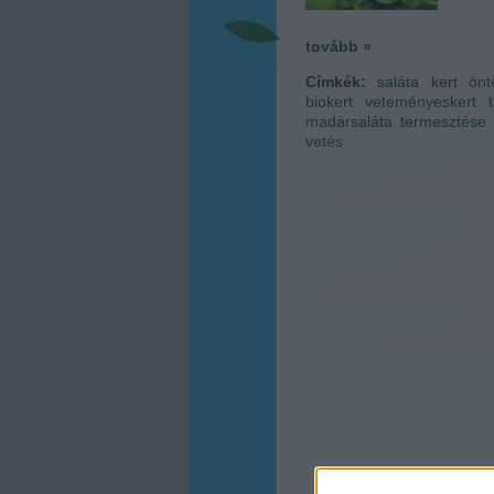
tovább »
Címkék:
saláta
kert
önt
biokert
veteményeskert
madársaláta termesztése
vetés