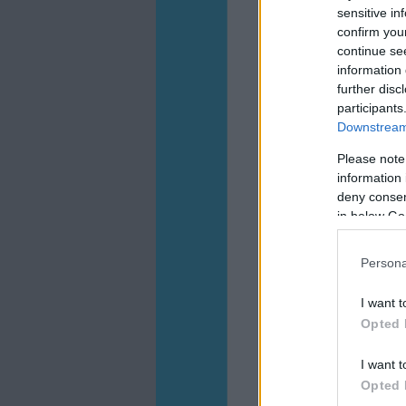
sensitive in
confirm you
continue se
information 
further disc
participants
Downstream 
Please note
information 
deny consent
in below Go
Persona
I want t
Opted 
I want t
Opted 