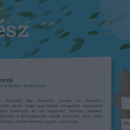
encek
i Szabolcs
•
Szólj hozzá!
e legalább egy tucatszor hívnak fel olvasóim,
őseim azzal, hogy gyermekük mérgezést szenvedett
lyen növénytől, és mit tegyenek? Ilyenkor, amellett,
átérzem a kétségbeesett szülők helyzetét, nem tudok
segíteni, hiszen kertész vagyok, nem orvos,…
Meg