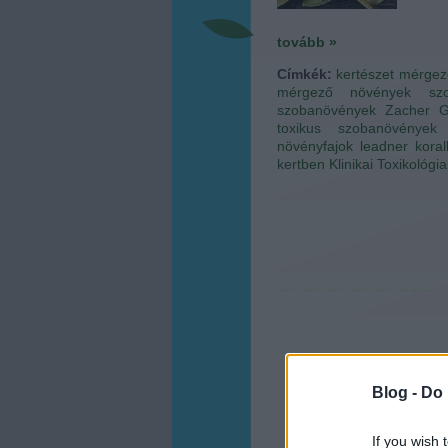
tovább »
Címkék:
kertészet
mérgez
mérgező növények
sz
szobanövények
Zacher G
toxikus szobanövények
növényfajok
leadner
koral
kertben
Klinikai Toxikológia
Blog -
Do 
If you wish 