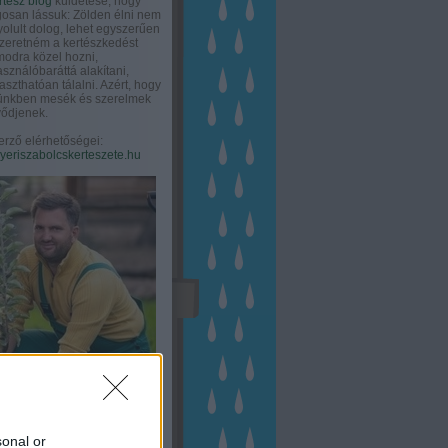
rtész blog
küldetése, hogy
gosan lássuk: Zölden élni nem
olult dolog, lehet egyszerűen
Szeretném a kertészkedést
odra közel hozni,
asználóbaráttá alakítani,
aszthatóan tálalni. Azért, hogy
tünkben mesék és szerelmek
ődjenek.
erző elérhetőségei:
eriszabolcskerteszete.hu
sonal or