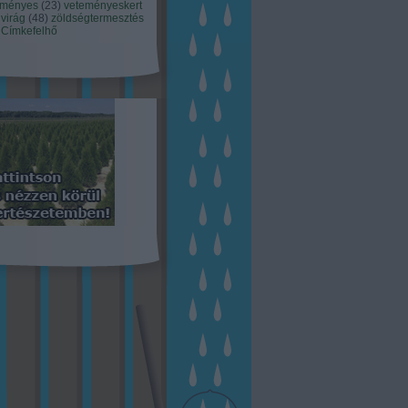
eményes
(
23
)
veteményeskert
virág
(
48
)
zöldségtermesztés
Címkefelhő