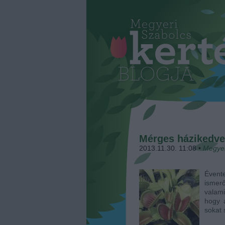
Mérges házikedv
2013.11.30. 11:08
•
Megyer
Évent
ismer
valami
hogy 
sokat 