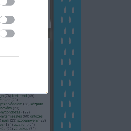
kék
apest
(
45
)
dísznövény
(
116
)
zernövény
(
20
)
garden
ching
(
83
)
gyógynövény
(
33
)
áji gazdálkodás
(
28
)
kert
1
)
kertbarát
(
50
)
kertépítés
6
)
kertészet
(
118
)
kertészeti
ácsadás
(
67
)
kertészeti
ácsok
(
222
)
kertészkedés
4
)
kertészmérnök
(
53
)
fenntartás
(
75
)
kertrendezés
kerttervezés
(
140
)
kert és
ign
(
76
)
kert trend
(
49
)
hakert
(
23
)
nyezetvédelem
(
28
)
közpark
növény
(
23
)
énygondozás
(
129
)
énytermesztés
(
60
)
öntözés
)
park
(
23
)
szobanövény
(
23
)
tés
(
134
)
utcafront
(
54
)
akép
(
62
)
városkép
(
74
)