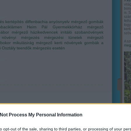
A
ke
vilá
bony
is. 
szám
felh
és
kertépítés
diffenbachia
anyósnyelv
mérgező gombák
fogy
obaciklámen
Heim Pál Gyermekkórház
mérgező
ker
ábor
mérgező házikedvencek
irritáló szobanövények
szöv
növényi mérgezés
mérgezési tünetek
mérgező
A sz
lbokor
mikulásirág
mérgező kerti növények
gombák a
megy
i Osztály
teendők mérgezés esetén
Not Process My Personal Information
to opt-out of the sale, sharing to third parties, or processing of your per