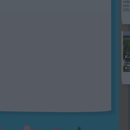
vet
(
44
)
(
35
)