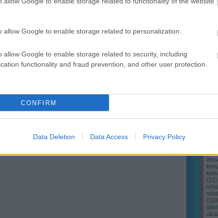
o allow Google to enable storage related to functionality of the website
o allow Google to enable storage related to personalization.
o allow Google to enable storage related to security, including
cation functionality and fraud prevention, and other user protection.
Cím
Bud
fűs
coa
CONFIRM
házt
(
17
(
12
tan
tan
Data Deletion
Data Access
Privacy Policy
(
16
kert
(
76
)
des
kony
kör
(
21
)
növ
növ
(
118
ülte
utc