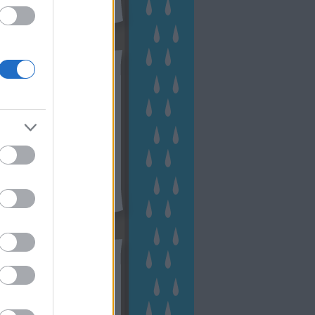
hívum
2 november
(
1
)
 október
(
2
)
2 szeptember
(
1
)
2 augusztus
(
2
)
 július
(
3
)
 június
(
1
)
 április
(
3
)
1 december
(
2
)
 október
(
1
)
1 augusztus
(
1
)
ább
...
tész TV