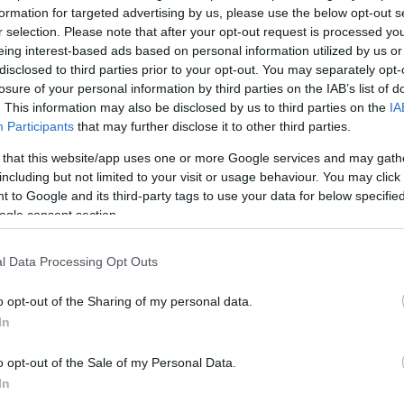
formation for targeted advertising by us, please use the below opt-out s
r selection. Please note that after your opt-out request is processed y
eing interest-based ads based on personal information utilized by us or
Köves
disclosed to third parties prior to your opt-out. You may separately opt-
losure of your personal information by third parties on the IAB’s list of
. This information may also be disclosed by us to third parties on the
IA
Participants
that may further disclose it to other third parties.
 that this website/app uses one or more Google services and may gath
Ker
including but not limited to your visit or usage behaviour. You may click 
 to Google and its third-party tags to use your data for below specifi
ogle consent section.
l Data Processing Opt Outs
o opt-out of the Sharing of my personal data.
Lin
In
W
K
o opt-out of the Sale of my Personal Data.
H
Y
In
I