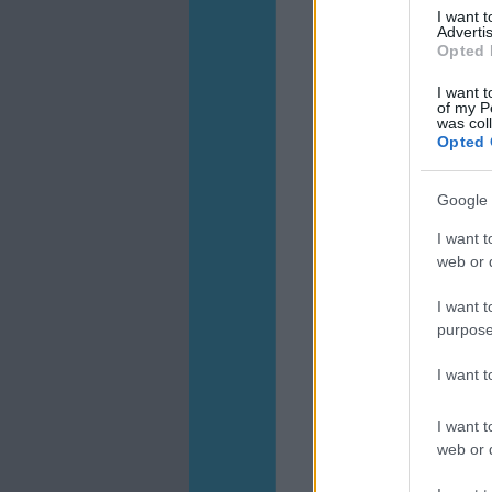
I want 
Advertis
Opted 
I want t
of my P
was col
Opted 
Google 
I want t
web or d
I want t
purpose
I want 
I want t
web or d