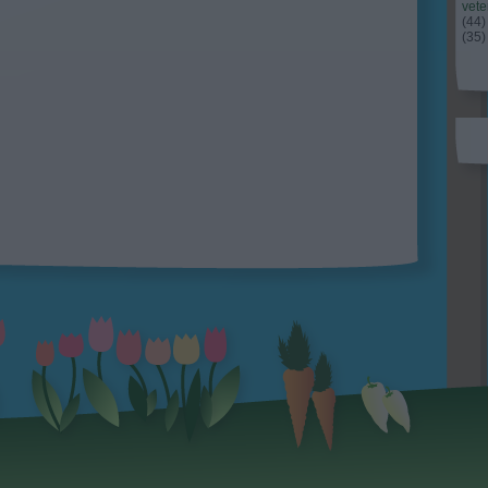
vet
(
44
)
(
35
)