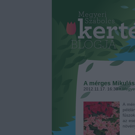
A mérges Mikulás
2012.11.17. 16:30
•
Megye
A mérg
péld
fűszok
az es
növény