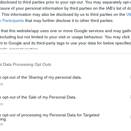
disclosed to third parties prior to your opt-out. You may separately opt-
losure of your personal information by third parties on the IAB’s list of
. This information may also be disclosed by us to third parties on the
IA
Participants
that may further disclose it to other third parties.
Köves
 that this website/app uses one or more Google services and may gath
including but not limited to your visit or usage behaviour. You may click 
 to Google and its third-party tags to use your data for below specifi
ogle consent section.
Ker
l Data Processing Opt Outs
o opt-out of the Sharing of my personal data.
In
o opt-out of the Sale of my Personal Data.
Lin
In
W
K
to opt-out of processing my Personal Data for Targeted
H
ing.
Y
In
I