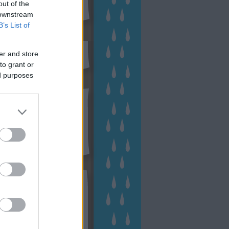
out of the
 downstream
B’s List of
sen Facebookon
er and store
to grant or
ed purposes
esés
kek
ebshop - Megyeri Szabolcs
ertészete
írlevél feliratkozás
outube csatornám
ngyenes tanfolyamaim