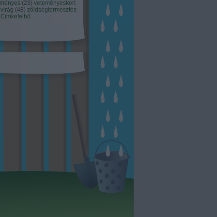
eményes
(
23
)
veteményeskert
virág
(
48
)
zöldségtermesztés
Címkefelhő