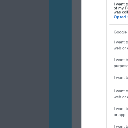
I want t
of my P
was col
Opted 
Google 
I want t
web or d
I want t
purpose
I want 
I want t
web or d
I want t
or app.
I want t