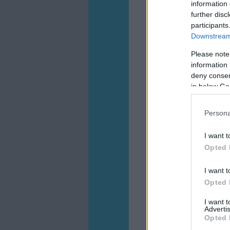
information 
further disc
participants
Downstream 
Please note
information 
deny consent
in below Go
Persona
I want t
Opted 
I want t
Opted 
I want 
Advertis
Opted 