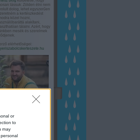
rtész blog
küldetése, hogy
gosan lássuk: Zölden élni nem
olult dolog, lehet egyszerűen
Szeretném a kertészkedést
odra közel hozni,
asználóbaráttá alakítani,
aszthatóan tálalni. Azért, hogy
tünkben mesék és szerelmek
ődjenek.
erző elérhetőségei:
eriszabolcskerteszete.hu
sonal or
ection to
ou may
 personal