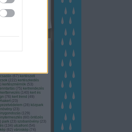
kék
apest
(
45
)
dísznövény
(
116
)
zernövény
(
20
)
garden
ching
(
83
)
gyógynövény
(
33
)
áji gazdálkodás
(
28
)
kert
1
)
kertbarát
(
50
)
kertépítés
6
)
kertészet
(
118
)
kertészeti
ácsadás
(
67
)
kertészeti
ácsok
(
222
)
kertészkedés
4
)
kertészmérnök
(
53
)
fenntartás
(
75
)
kertrendezés
kerttervezés
(
140
)
kert és
ign
(
76
)
kert trend
(
49
)
hakert
(
23
)
nyezetvédelem
(
28
)
közpark
növény
(
23
)
énygondozás
(
129
)
énytermesztés
(
60
)
öntözés
)
park
(
23
)
szobanövény
(
23
)
tés
(
134
)
utcafront
(
54
)
akép
(
62
)
városkép
(
74
)