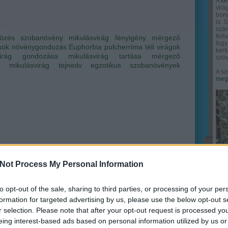
A
ke
vilá
bony
is. 
szám
felh
tözés
szobanövény
mikulásvirág
fényigény
mérgező
fogy
sok
növénygondozás
Euphorbia pulcherrima
téli virágok
ker
virág gondozása
mikulásvirág tartása
mérgező
szöv
 mikulásvirág
tejnedv
egzotikus szobanövények
A sz
megy
Not Process My Personal Information
to opt-out of the sale, sharing to third parties, or processing of your per
formation for targeted advertising by us, please use the below opt-out s
r selection. Please note that after your opt-out request is processed y
eing interest-based ads based on personal information utilized by us or