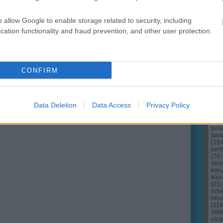
o allow Google to enable storage related to security, including
cation functionality and fraud prevention, and other user protection.
CONFIRM
Cím
Bud
fűs
coa
Data Deletion
Data Access
Privacy Policy
házt
(
17
(
12
tan
tan
(
16
kert
(
76
)
des
kony
kör
(
21
)
növ
növ
(
118
ülte
utc