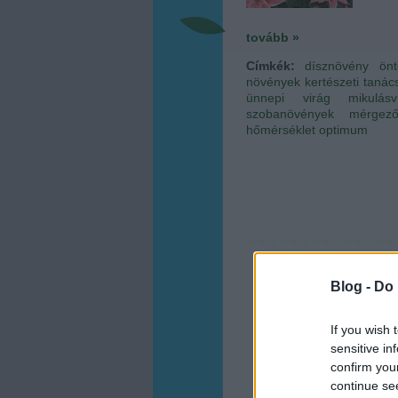
tovább »
Címkék:
dísznövény
ön
növények
kertészeti tanác
ünnepi virág
mikulás
szobanövények
mérgező
hőmérséklet optimum
Blog -
Do 
If you wish 
sensitive in
confirm you
continue se