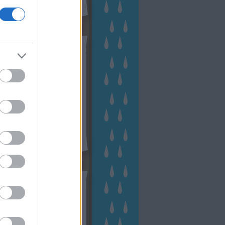
hívum
2 november
(
1
)
 október
(
2
)
2 szeptember
(
1
)
2 augusztus
(
2
)
 július
(
3
)
 június
(
1
)
 április
(
3
)
1 december
(
2
)
 október
(
1
)
1 augusztus
(
1
)
ább
...
tész TV