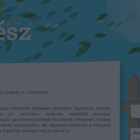
ri Szabolcs
•
1
komment
ező növényről általában valamilyen egzotikus, őserdei
ány jut eszünkbe, melynek nedveiből mondjuk
nyás, apró bennszülöttek készítenek mérgezett nyilakat
edékes vadászathoz. Aki tágabban értelmezi a mérgező
 fogalmát, esetleg még a nálunk is…
Meg