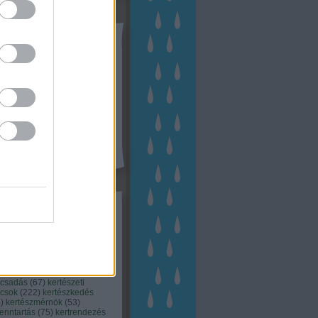
tész TV
kék
apest
(
45
)
dísznövény
(
116
)
zernövény
(
20
)
garden
ching
(
83
)
gyógynövény
(
33
)
áji gazdálkodás
(
28
)
kert
1
)
kertbarát
(
50
)
kertépítés
6
)
kertészet
(
118
)
kertészeti
ácsadás
(
67
)
kertészeti
ácsok
(
222
)
kertészkedés
4
)
kertészmérnök
(
53
)
fenntartás
(
75
)
kertrendezés