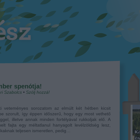
ber spenótja!
ri Szabolcs
•
Szólj hozzá!
rti veteményes sorozatom az elmúlt két hétben kicsit
be szorult, így éppen időszerű, hogy egy most vethető
ggel, illetve annak minden fortélyával rukkoljak elő. A
elt fajta egy méltatlanul hanyagolt levélzöldség lesz,
kaknak teljesen ismeretlen, pedig…