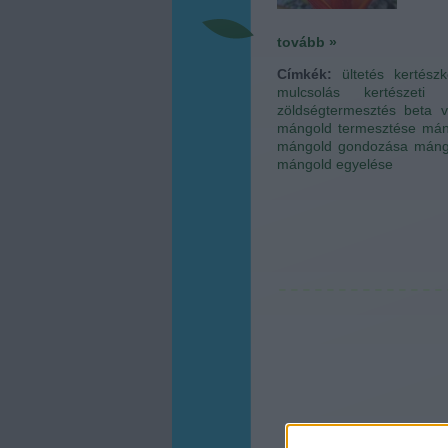
tovább »
Címkék:
ültetés
kertész
mulcsolás
kertészeti 
zöldségtermesztés
beta v
mángold termesztése
mán
mángold gondozása
máng
mángold egyelése