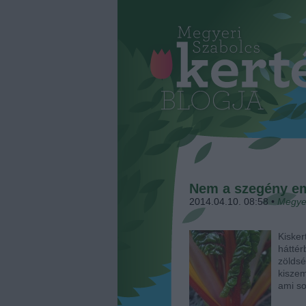
Nem a szegény em
2014.04.10. 08:58
•
Megye
Kiske
háttér
zöldsé
kiszem
ami so