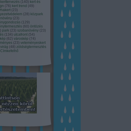
kerttervezés
(
140
)
kert és
ign
(
76
)
kert trend
(
49
)
hakert
(
23
)
nyezetvédelem
(
28
)
közpark
növény
(
23
)
énygondozás
(
129
)
énytermesztés
(
60
)
öntözés
)
park
(
23
)
szobanövény
(
23
)
tés
(
134
)
utcafront
(
54
)
akép
(
62
)
városkép
(
74
)
eményes
(
23
)
veteményeskert
virág
(
48
)
zöldségtermesztés
Címkefelhő