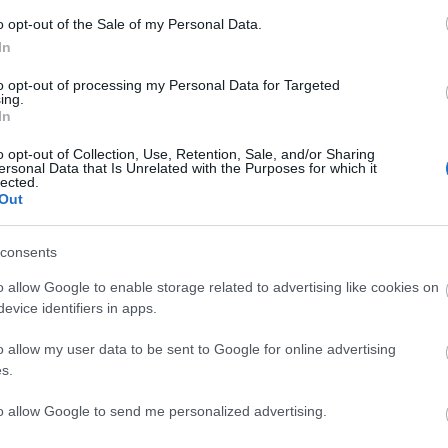
o opt-out of the Sale of my Personal Data.
Lin
In
W
K
to opt-out of processing my Personal Data for Targeted
H
ing.
Y
In
I
o opt-out of Collection, Use, Retention, Sale, and/or Sharing
ersonal Data that Is Unrelated with the Purposes for which it
lected.
Out
Arc
consents
202
2022
202
o allow Google to enable storage related to advertising like cookies on
202
evice identifiers in apps.
2022
2022
2022
o allow my user data to be sent to Google for online advertising
202
2021
s.
202
Tov
to allow Google to send me personalized advertising.