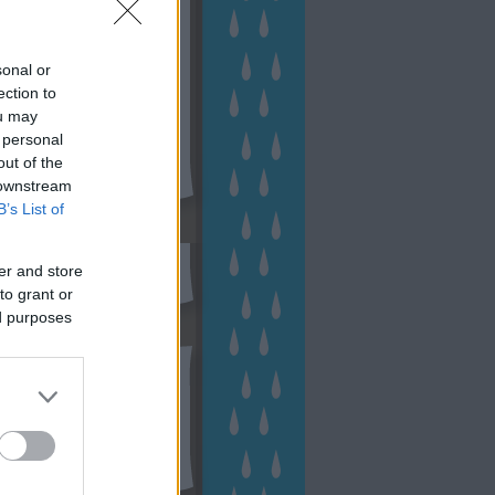
sonal or
ection to
ou may
 personal
out of the
 downstream
B’s List of
sen Facebookon
er and store
to grant or
ed purposes
esés