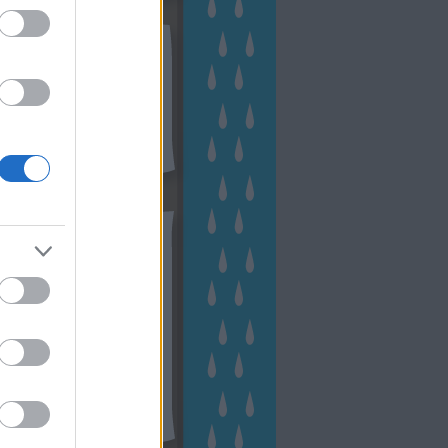
kek
ebshop - Megyeri Szabolcs
ertészete
írlevél feliratkozás
outube csatornám
ngyenes tanfolyamaim
hívum
2 november
(
1
)
 október
(
2
)
2 szeptember
(
1
)
2 augusztus
(
2
)
 július
(
3
)
 június
(
1
)
 április
(
3
)
1 december
(
2
)
 október
(
1
)
1 augusztus
(
1
)
ább
...