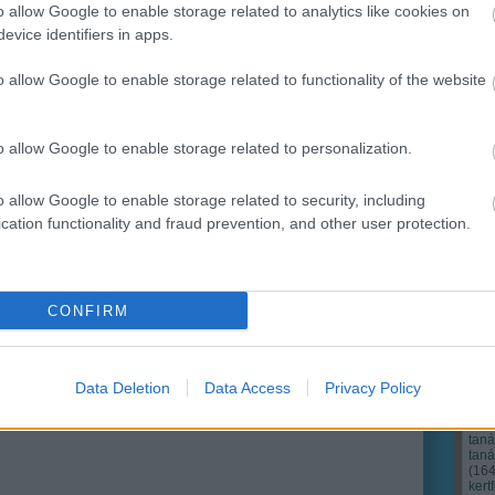
o allow Google to enable storage related to analytics like cookies on
evice identifiers in apps.
Ker
o allow Google to enable storage related to functionality of the website
o allow Google to enable storage related to personalization.
o allow Google to enable storage related to security, including
cation functionality and fraud prevention, and other user protection.
CONFIRM
Cím
Bud
fűs
coa
Data Deletion
Data Access
Privacy Policy
házt
(
17
(
12
tan
tan
(
16
kert