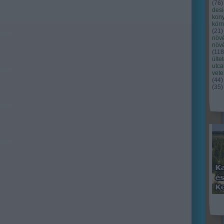
(
76
)
des
kony
kör
(
21
)
növ
növ
(
118
ülte
utc
vet
(
44
)
(
35
)