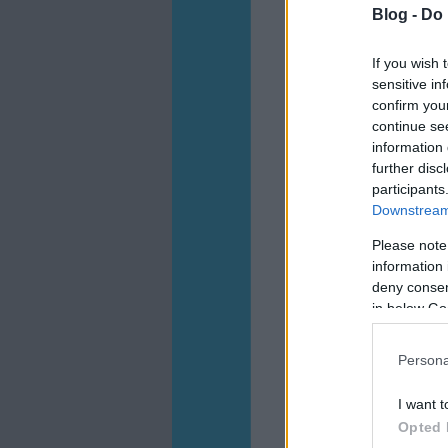
Blog -
Do 
If you wish 
sensitive in
confirm you
continue se
information 
further disc
participants
Downstream 
Please note
information 
deny consent
in below Go
Persona
I want t
Opted 