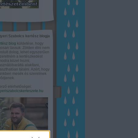
yeri Szabolcs kertész blogja
rtész blog
küldetése, hogy
gosan lássuk: Zölden élni nem
olult dolog, lehet egyszerűen
Szeretném a kertészkedést
odra közel hozni,
asználóbaráttá alakítani,
aszthatóan tálalni. Azért, hogy
tünkben mesék és szerelmek
ődjenek.
erző elérhetőségei:
eriszabolcskerteszete.hu