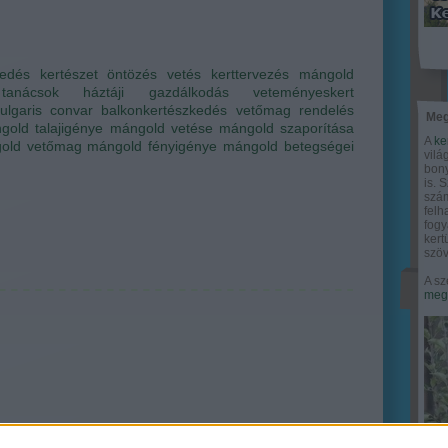
kedés
kertészet
öntözés
vetés
kerttervezés
mángold
tanácsok
háztáji gazdálkodás
veteményeskert
ulgaris convar
balkonkertészkedés
vetőmag rendelés
Meg
gold talajigénye
mángold vetése
mángold szaporítása
A
ke
old vetőmag
mángold fényigénye
mángold betegségei
vilá
bony
is. 
szám
felh
fogy
ker
szöv
A sz
megy