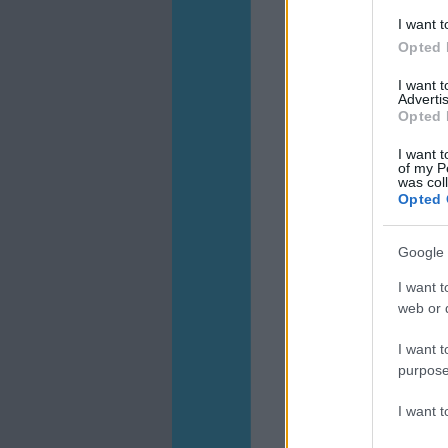
I want t
Opted 
I want 
Advertis
Opted 
I want t
of my P
was col
Opted 
Google 
I want t
web or d
I want t
purpose
I want 