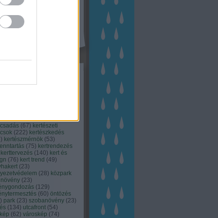
kék
apest
(
45
)
dísznövény
(
116
)
zernövény
(
20
)
garden
ching
(
83
)
gyógynövény
(
33
)
áji gazdálkodás
(
28
)
kert
1
)
kertbarát
(
50
)
kertépítés
6
)
kertészet
(
118
)
kertészeti
ácsadás
(
67
)
kertészeti
ácsok
(
222
)
kertészkedés
4
)
kertészmérnök
(
53
)
fenntartás
(
75
)
kertrendezés
kerttervezés
(
140
)
kert és
ign
(
76
)
kert trend
(
49
)
hakert
(
23
)
nyezetvédelem
(
28
)
közpark
növény
(
23
)
énygondozás
(
129
)
énytermesztés
(
60
)
öntözés
)
park
(
23
)
szobanövény
(
23
)
tés
(
134
)
utcafront
(
54
)
akép
(
62
)
városkép
(
74
)