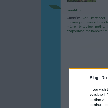
tovább »
Címkék:
kert
kertészet
növénygondozás
rubus id
málna öntözése
málna b
szaporítása
málnabokor
m
Blog -
Do 
If you wish 
sensitive in
confirm you
continue se