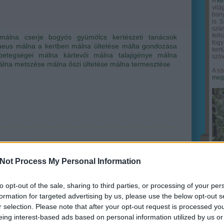
A
ke
vilá
bony
is. 
szám
felh
málna
cserje
bogyós gyümölcs
kertészeti tanácsok
fogy
aeus
málna a kertben
málna ültetése
málta gondozása
ker
etegségei
málna kártevői
málna talajigénye
málna
szöv
álna metszése
málna őszi ültetése
málna termesztése
A sz
megy
Not Process My Personal Information
to opt-out of the sale, sharing to third parties, or processing of your per
formation for targeted advertising by us, please use the below opt-out s
r selection. Please note that after your opt-out request is processed y
eing interest-based ads based on personal information utilized by us or