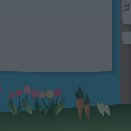
vet
(
44
)
(
35
)