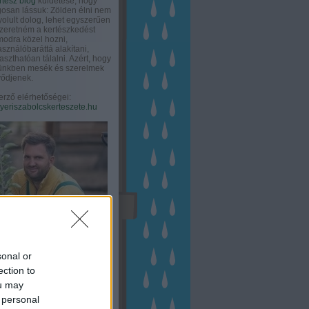
rtész blog
küldetése, hogy
gosan lássuk: Zölden élni nem
olult dolog, lehet egyszerűen
Szeretném a kertészkedést
odra közel hozni,
asználóbaráttá alakítani,
aszthatóan tálalni. Azért, hogy
tünkben mesék és szerelmek
ődjenek.
erző elérhetőségei:
eriszabolcskerteszete.hu
sonal or
ection to
ou may
 personal