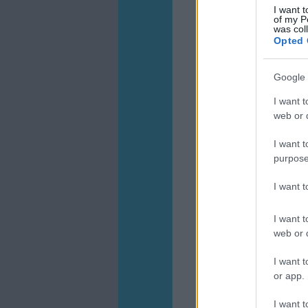
I want t
of my P
was col
Opted 
Google 
I want t
web or d
I want t
purpose
I want 
I want t
web or d
I want t
or app.
I want t