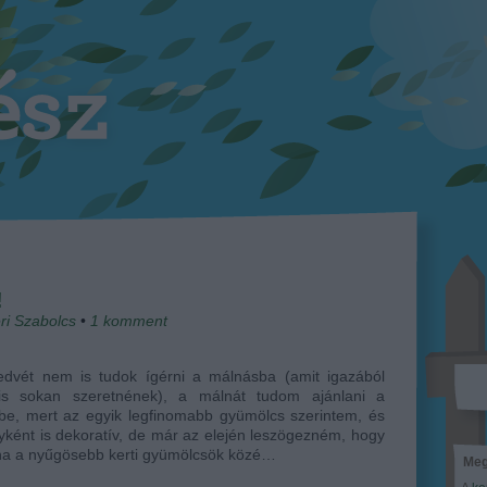
!
ri Szabolcs
•
1
komment
dvét nem is tudok ígérni a málnásba (amit igazából
s sokan szeretnének), a málnát tudom ajánlani a
be, mert az egyik legfinomabb gyümölcs szerintem, és
ként is dekoratív, de már az elején leszögezném, hogy
na a nyűgösebb kerti gyümölcsök közé…
Meg