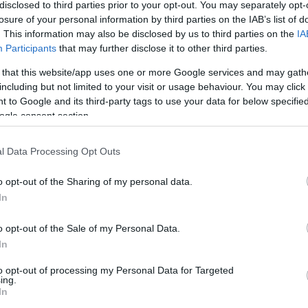
disclosed to third parties prior to your opt-out. You may separately opt-
losure of your personal information by third parties on the IAB’s list of
. This information may also be disclosed by us to third parties on the
IA
Participants
that may further disclose it to other third parties.
Köves
 that this website/app uses one or more Google services and may gath
including but not limited to your visit or usage behaviour. You may click 
 to Google and its third-party tags to use your data for below specifi
ogle consent section.
Ker
l Data Processing Opt Outs
o opt-out of the Sharing of my personal data.
In
o opt-out of the Sale of my Personal Data.
Lin
In
W
K
to opt-out of processing my Personal Data for Targeted
H
ing.
Y
In
I