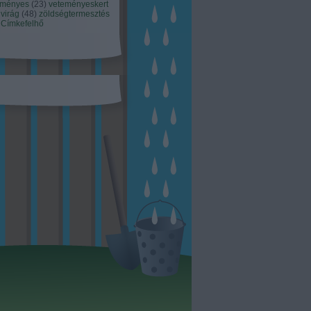
eményes
(
23
)
veteményeskert
virág
(
48
)
zöldségtermesztés
Címkefelhő