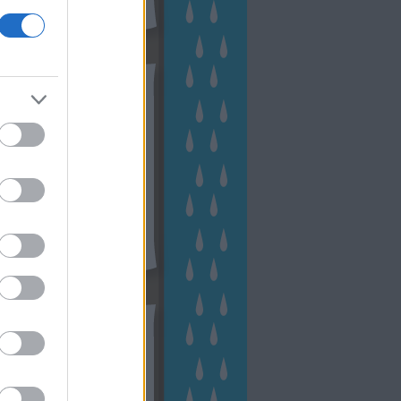
hívum
2 november
(
1
)
 október
(
2
)
2 szeptember
(
1
)
2 augusztus
(
2
)
 július
(
3
)
 június
(
1
)
 április
(
3
)
1 december
(
2
)
 október
(
1
)
1 augusztus
(
1
)
ább
...
tész TV