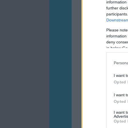
information 
further disc
participants
Downstream 
Please note
information 
deny consent
in below Go
Persona
I want t
Opted 
I want t
Opted 
I want 
Advertis
Opted 