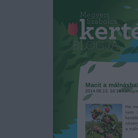
Macit a málnásba
2014.06.13. 16:16
•
Megye
Ha me
nem i
kertek
növény
a mál