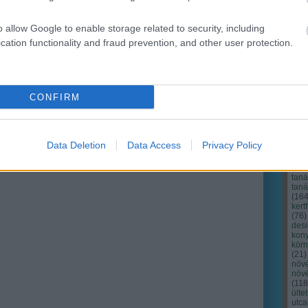
o allow Google to enable storage related to security, including
cation functionality and fraud prevention, and other user protection.
CONFIRM
Cím
Bud
fűs
coa
Data Deletion
Data Access
Privacy Policy
házt
(
17
(
12
tan
tan
(
16
kert
(
76
)
des
kony
kör
(
21
)
növ
növ
(
118
ülte
utc