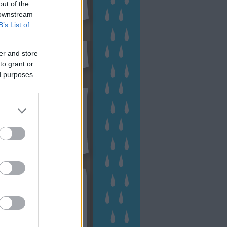
out of the
 downstream
B’s List of
sen Facebookon
er and store
to grant or
ed purposes
esés
kek
ebshop - Megyeri Szabolcs
ertészete
írlevél feliratkozás
outube csatornám
ngyenes tanfolyamaim