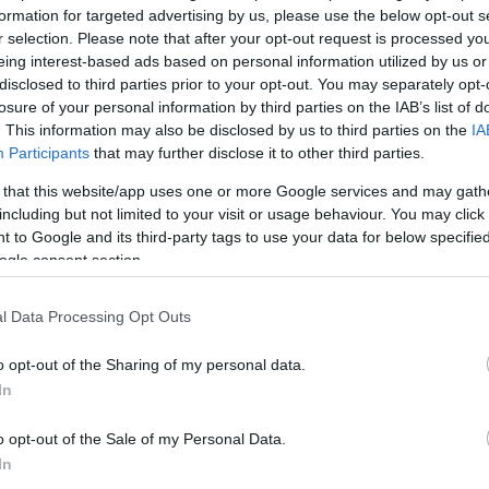
formation for targeted advertising by us, please use the below opt-out s
r selection. Please note that after your opt-out request is processed y
eing interest-based ads based on personal information utilized by us or
disclosed to third parties prior to your opt-out. You may separately opt-
málna
cserje
bogyós gyümölcs
kertészeti tanácsok
losure of your personal information by third parties on the IAB’s list of
aeus
málna a kertben
málna ültetése
málta gondozása
. This information may also be disclosed by us to third parties on the
IA
etegségei
málna kártevői
málna talajigénye
málna
Participants
that may further disclose it to other third parties.
álna metszése
málna őszi ültetése
málna termesztése
 that this website/app uses one or more Google services and may gath
including but not limited to your visit or usage behaviour. You may click 
Köves
 to Google and its third-party tags to use your data for below specifi
ogle consent section.
l Data Processing Opt Outs
Ker
o opt-out of the Sharing of my personal data.
In
o opt-out of the Sale of my Personal Data.
In