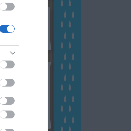
kek
ebshop - Megyeri Szabolcs
ertészete
írlevél feliratkozás
outube csatornám
ngyenes tanfolyamaim
hívum
2 november
(
1
)
 október
(
2
)
2 szeptember
(
1
)
2 augusztus
(
2
)
 július
(
3
)
 június
(
1
)
 április
(
3
)
1 december
(
2
)
 október
(
1
)
1 augusztus
(
1
)
ább
...