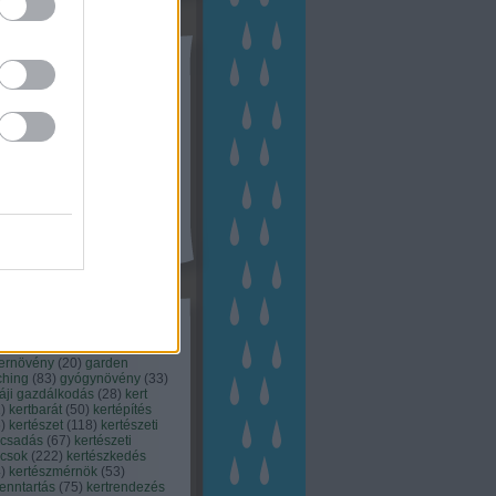
tész TV
kék
apest
(
45
)
dísznövény
(
116
)
zernövény
(
20
)
garden
ching
(
83
)
gyógynövény
(
33
)
áji gazdálkodás
(
28
)
kert
1
)
kertbarát
(
50
)
kertépítés
6
)
kertészet
(
118
)
kertészeti
ácsadás
(
67
)
kertészeti
ácsok
(
222
)
kertészkedés
4
)
kertészmérnök
(
53
)
fenntartás
(
75
)
kertrendezés