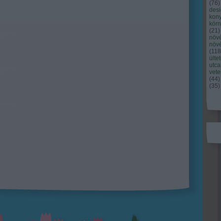
(
76
)
des
kony
kör
(
21
)
növ
növ
(
118
ülte
utc
vet
(
44
)
(
35
)