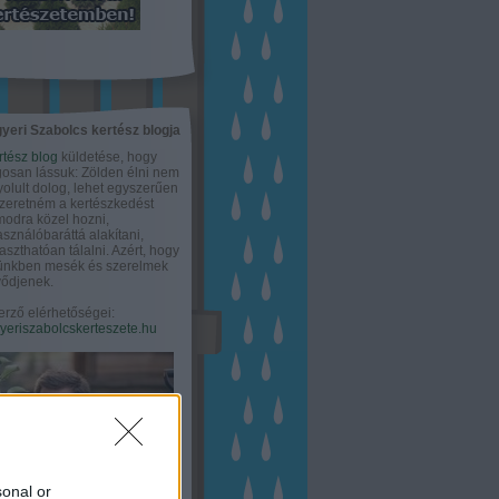
yeri Szabolcs kertész blogja
rtész blog
küldetése, hogy
gosan lássuk: Zölden élni nem
olult dolog, lehet egyszerűen
Szeretném a kertészkedést
odra közel hozni,
asználóbaráttá alakítani,
aszthatóan tálalni. Azért, hogy
tünkben mesék és szerelmek
ődjenek.
erző elérhetőségei:
eriszabolcskerteszete.hu
sonal or