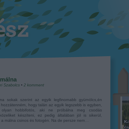
 málna
ri Szabolcs
•
2
komment
na sokak szerint az egyik legfinomabb gyümölcs,én
hozzátenném, hogy talán az egyik legszebb is egyben,
 olyan hobbifotós, aki ne próbálna meg csodás
özeliket készíteni, ez pedig általában jól is sikerül,
n a málna csinos és fotogén. Na de persze nem…