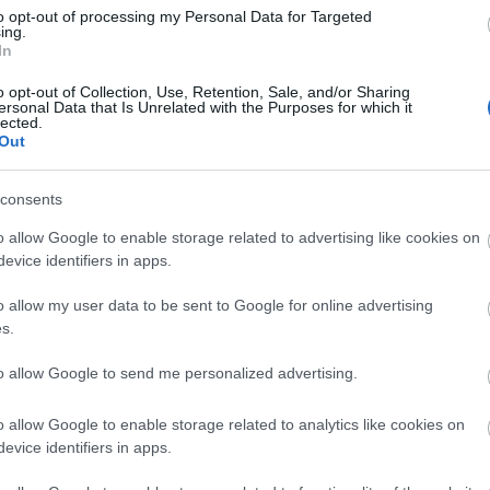
to opt-out of processing my Personal Data for Targeted
ing.
In
Lin
W
o opt-out of Collection, Use, Retention, Sale, and/or Sharing
K
ersonal Data that Is Unrelated with the Purposes for which it
H
lected.
Y
I
Out
consents
o allow Google to enable storage related to advertising like cookies on
Arc
evice identifiers in apps.
202
2022
o allow my user data to be sent to Google for online advertising
202
202
s.
2022
2022
2022
to allow Google to send me personalized advertising.
202
2021
202
o allow Google to enable storage related to analytics like cookies on
Tov
evice identifiers in apps.