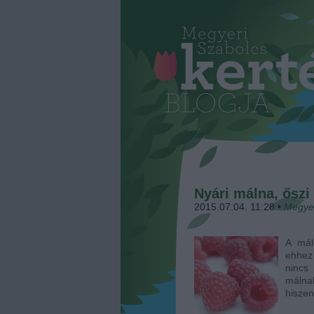
Nyári málna, őszi
2015.07.04. 11:28
•
Megye
A mál
ehhez 
nincs
málnak
hisze