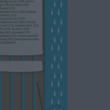
kerttervezés
(
140
)
kert és
ign
(
76
)
kert trend
(
49
)
hakert
(
23
)
nyezetvédelem
(
28
)
közpark
növény
(
23
)
énygondozás
(
129
)
énytermesztés
(
60
)
öntözés
)
park
(
23
)
szobanövény
(
23
)
tés
(
134
)
utcafront
(
54
)
akép
(
62
)
városkép
(
74
)
eményes
(
23
)
veteményeskert
virág
(
48
)
zöldségtermesztés
Címkefelhő