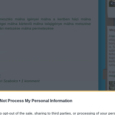
mesztés
málna igényei
málna a kertben
házi málna
égei
málna kártevői
málna talajigénye
málna metszése
ári metszése
málna permetezése
Meg
A
ke
vilá
bony
is. 
szám
felh
fogy
ker
szöv
A sz
!
megy
ri Szabolcs
•
1
komment
dvét nem is tudok ígérni a málnásba (amit igazából
s sokan szeretnének), a málnát tudom ajánlani a
Not Process My Personal Information
be, mert az egyik legfinomabb gyümölcs szerintem, és
ként is dekoratív, de már az elején leszögezném, hogy
na a nyűgösebb kerti gyümölcsök közé…
to opt-out of the sale, sharing to third parties, or processing of your per