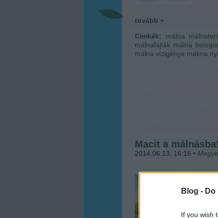
tovább »
Címkék:
málna
málnater
málnafajták
málna betegs
málna vízigénye
mákna ny
Macit a málnásba
2014.06.13. 16:16
•
Megye
Ha me
nem i
Blog -
Do 
kertek
növény
a mál
If you wish 