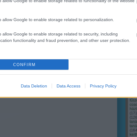
o allow Google to enable storage related to functionality of the website
Ker
o allow Google to enable storage related to personalization.
o allow Google to enable storage related to security, including
cation functionality and fraud prevention, and other user protection.
CONFIRM
Data Deletion
Data Access
Privacy Policy
Cím
Bud
fűs
coa
házt
(
17
(
12
tan
tan
(
16
kert