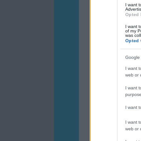
I want 
Advertis
Opted 
I want t
of my P
was col
Opted 
Google 
I want t
web or d
I want t
purpose
I want 
I want t
web or d