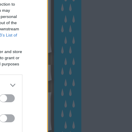
ection to
ou may
 personal
out of the
 downstream
B’s List of
er and store
to grant or
sen Facebookon
ed purposes
esés