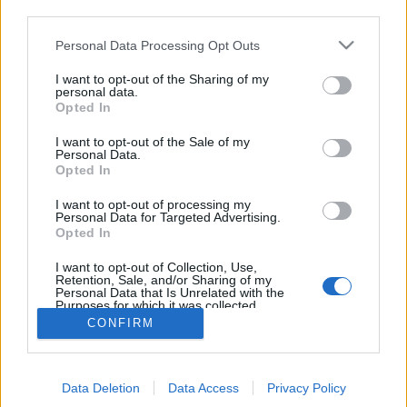
lehulló levelek okoznak fejtörést, ha kerti szerves
third parties.
hulladékról beszélünk. Ősszel a gondos gazda
szépen rendberakja a birtokát…
Please note that this website/app uses one or more Google
Personal Data Processing Opt Outs
services and may gather and store information including but
not limited to your visit or usage behaviour. You may click to
I want to opt-out of the Sharing of my
Őszi lombtalanítás
personal data.
grant or deny consent to Google and its third-party tags to
Opted In
use your data for below specified purposes in below Google
Megyeri Szabolcs
•
2013. október 09.
28
consent section.
I want to opt-out of the Sale of my
Personal Data.
Ősszel a kertek többsége nyugalomba vonul,
Opted In
felkészül a téli álomra, jobban mondva gazdáik
I want to opt-out of processing my
felkészítik azokat a hideg évszakok tétlen
Personal Data for Targeted Advertising.
várakozására. Ilyenkor október tájékán még akad
Opted In
tennivaló, lehet cserjét, sövényt, fát ültetni, a
meglévőket metszeni, az utolsó…
I want to opt-out of Collection, Use,
Retention, Sale, and/or Sharing of my
Personal Data that Is Unrelated with the
Purposes for which it was collected.
Opted Out
CONFIRM
Google consents
Data Deletion
Data Access
Privacy Policy
I want to allow Google to enable storage