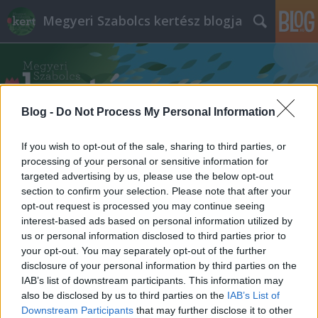
Megyeri Szabolcs kertész blogja
Blog -
Do Not Process My Personal Information
If you wish to opt-out of the sale, sharing to third parties, or
Címkék
»
lombhulladék
processing of your personal or sensitive information for
targeted advertising by us, please use the below opt-out
Mi legyen a lombhulladékkal?
section to confirm your selection. Please note that after your
opt-out request is processed you may continue seeing
Az avarégetéstől a komposztálásig
interest-based ads based on personal information utilized by
us or personal information disclosed to third parties prior to
Megyeri Szabolcs
•
2014. október 11.
9
your opt-out. You may separately opt-out of the further
disclosure of your personal information by third parties on the
A címbeli kérdés így az ősz feléhez közeledve
IAB’s list of downstream participants. This information may
mindenképp aktuális, ám kicsit kiegészítésre szorul,
also be disclosed by us to third parties on the
IAB’s List of
hiszen október-november környékén nem csak a
Downstream Participants
that may further disclose it to other