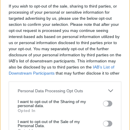
Persze a tavasz első heteiben még nem lehet a kinti
If you wish to opt-out of the sale, sharing to third parties, or
kiskertet teljesen birtokba venni, de ettől a…
processing of your personal or sensitive information for
targeted advertising by us, please use the below opt-out
section to confirm your selection. Please note that after your
opt-out request is processed you may continue seeing
interest-based ads based on personal information utilized by
us or personal information disclosed to third parties prior to
your opt-out. You may separately opt-out of the further
disclosure of your personal information by third parties on the
IAB’s list of downstream participants. This information may
also be disclosed by us to third parties on the
IAB’s List of
Downstream Participants
that may further disclose it to other
third parties.
Please note that this website/app uses one or more Google
Personal Data Processing Opt Outs
services and may gather and store information including but
not limited to your visit or usage behaviour. You may click to
I want to opt-out of the Sharing of my
personal data.
grant or deny consent to Google and its third-party tags to
Augusztusi rukkola
Opted In
use your data for below specified purposes in below Google
consent section.
Megyeri Szabolcs
•
2015. augusztus 06.
5
I want to opt-out of the Sale of my
Personal Data.