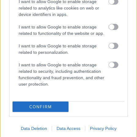
I want to allow Google to enable storage
related to analytics like cookies on web or
Az édességeket, és persze magát az édes ízt
device identifiers in apps.
bármilyen formában szinte mindenki szereti, az én
ismerősi körömben is csak egy olyan elvetemült
I want to allow Google to enable storage
related to functionality of the website or app.
ember van, aki kifejezetten irtózik a csokoládéktól,
süteményektől, de még a kávéjába sem tesz cukrot.
I want to allow Google to enable storage
Ez persze nem feltétlen jó…
related to personalization.
Menta mindenkinek
I want to allow Google to enable storage
related to security, including authentication
Megyeri Szabolcs
•
2014. május 13.
1
functionality and fraud prevention, and other
user protection.
A menta igazán univerzális növény, télen forró
teaként kiváló, nyáron jéghideg italok elkészítéséhez
vethető be, haszonnövényként pedig könnyen, és
CONFIRM
gyakorlatilag bárhol termeszthető, akár a
konyhaablakban is eléldegél. Természetesen a
kertbe is lehet ültetni, illatos és…
Data Deletion
Data Access
Privacy Policy