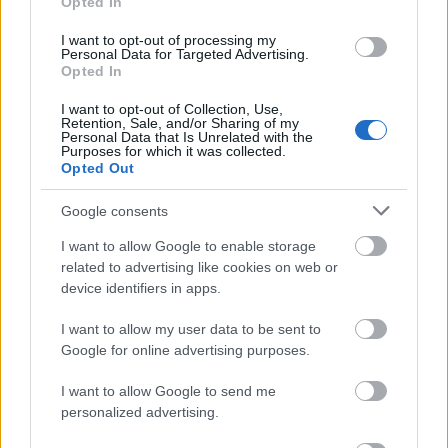
Opted In
Az augusztus a nyár utolsó nagy hajrára, tombol a
kánikula, nyaral, aki csak tud, ilyenkor kevesebb
I want to opt-out of processing my
Personal Data for Targeted Advertising.
figyelem jut a kertnek, pláne a konyhakertnek, hiszen
Opted In
a többség úgy tudja, ebben az időszakban már nem
is nagyon lehet mit…
I want to opt-out of Collection, Use,
Retention, Sale, and/or Sharing of my
Personal Data that Is Unrelated with the
Purposes for which it was collected.
Hajtatás kreatívan!
Opted Out
Megyeri Szabolcs
•
2015. február 24.
3
Google consents
A kertészkedésnek nem csak a kert lehet a terepe,
I want to allow Google to enable storage
hanem a lakás is, de ezzel nem mondtam nagy
related to advertising like cookies on web or
újdonságot. A tél utolsó heteiben sok
device identifiers in apps.
hobbikertésznek bizsereg már a tenyere, várják a
I want to allow my user data to be sent to
kinti szezon elindulását, de az időjárás ezt még egy
Google for online advertising purposes.
darabig nem teszi lehetővé. Ilyenkor…
I want to allow Google to send me
Édes élet - sztíviával
personalized advertising.
Megyeri Szabolcs
•
2014. május 27.
22