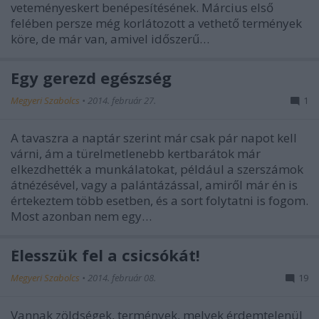
veteményeskert benépesítésének. Március első
felében persze még korlátozott a vethető termények
köre, de már van, amivel időszerű…
Egy gerezd egészség
Megyeri Szabolcs
•
2014. február 27.
1
A tavaszra a naptár szerint már csak pár napot kell
várni, ám a türelmetlenebb kertbarátok már
elkezdhették a munkálatokat, például a szerszámok
átnézésével, vagy a palántázással, amiről már én is
értekeztem több esetben, és a sort folytatni is fogom.
Most azonban nem egy…
Élesszük fel a csicsókát!
Megyeri Szabolcs
•
2014. február 08.
19
Vannak zöldségek, termények, melyek érdemtelenül