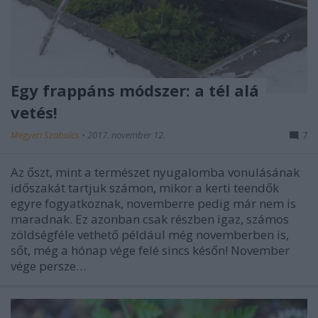
Egy frappáns módszer: a tél alá
vetés!
Megyeri Szabolcs
•
2017. november 12.
7
Az őszt, mint a természet nyugalomba vonulásának
időszakát tartjuk számon, mikor a kerti teendők
egyre fogyatkoznak, novemberre pedig már nem is
maradnak. Ez azonban csak részben igaz, számos
zöldségféle vethető például még novemberben is,
sőt, még a hónap vége felé sincs későn! November
vége persze…