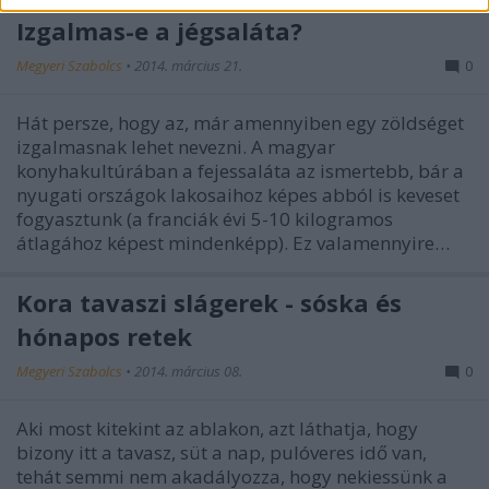
Izgalmas-e a jégsaláta?
Megyeri Szabolcs
•
2014. március 21.
0
Hát persze, hogy az, már amennyiben egy zöldséget
izgalmasnak lehet nevezni. A magyar
konyhakultúrában a fejessaláta az ismertebb, bár a
nyugati országok lakosaihoz képes abból is keveset
fogyasztunk (a franciák évi 5-10 kilogramos
átlagához képest mindenképp). Ez valamennyire…
Kora tavaszi slágerek - sóska és
hónapos retek
Megyeri Szabolcs
•
2014. március 08.
0
Aki most kitekint az ablakon, azt láthatja, hogy
bizony itt a tavasz, süt a nap, pulóveres idő van,
tehát semmi nem akadályozza, hogy nekiessünk a