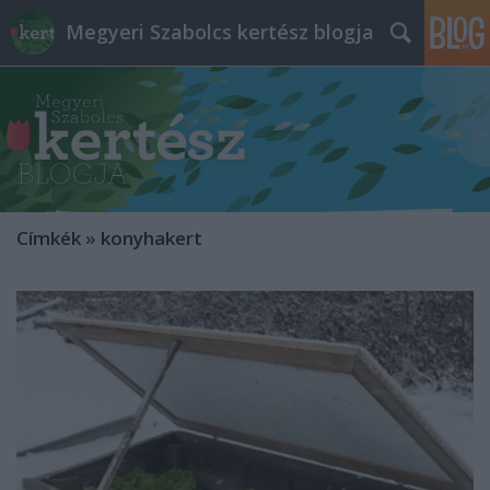
Megyeri Szabolcs kertész blogja
Címkék
»
konyhakert