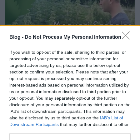
Blog -
Do Not Process My Personal Information
If you wish to opt-out of the sale, sharing to third parties, or
processing of your personal or sensitive information for
Miért nem üt csalánba a ménkű?
targeted advertising by us, please use the below opt-out
section to confirm your selection. Please note that after your
Megyeri Szabolcs
•
2014. július 02.
1
opt-out request is processed you may continue seeing
interest-based ads based on personal information utilized by
A közismert mondás alapja egyszerű megfigyelés,
us or personal information disclosed to third parties prior to
hiszen a ménkű, vagyis a villám mindig a magasabb
your opt-out. You may separately opt-out of the further
fákba csap bele, de legalábbis azokon okoz
disclosure of your personal information by third parties on the
maradandó nyomokat, az aljnövényzet pedig
IAB’s list of downstream participants. This information may
rendszerint megússza az elektromos égi támadást.
also be disclosed by us to third parties on the
IAB’s List of
Marad azonban a kérdés, hogy miért épp a csalán…
Downstream Participants
that may further disclose it to other
third parties.