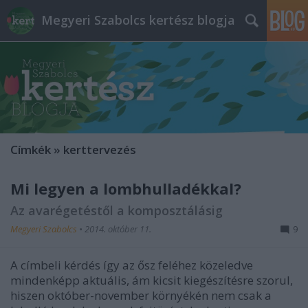
Megyeri Szabolcs kertész blogja
Címkék
»
kerttervezés
Mi legyen a lombhulladékkal?
Az avarégetéstől a komposztálásig
Megyeri Szabolcs
•
2014. október 11.
9
A címbeli kérdés így az ősz feléhez közeledve
mindenképp aktuális, ám kicsit kiegészítésre szorul,
hiszen október-november környékén nem csak a