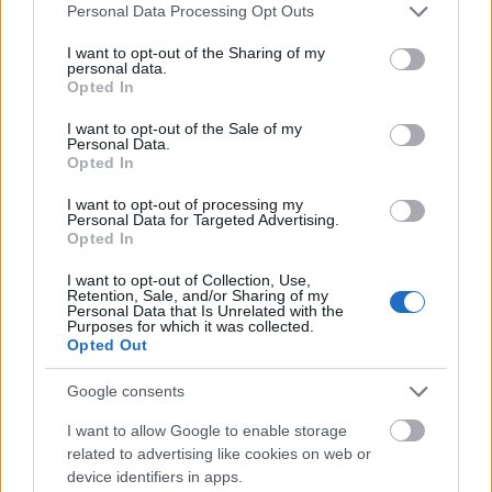
Nyári céklavetés
Please note that this website/app uses one or more Google
Personal Data Processing Opt Outs
services and may gather and store information including but
Megyeri Szabolcs
•
2014. június 29.
0
not limited to your visit or usage behaviour. You may click to
I want to opt-out of the Sharing of my
personal data.
grant or deny consent to Google and its third-party tags to
Opted In
A tavaszi ültetési dömping után a nyár rendszerint
use your data for below specified purposes in below Google
kissé holtszezon a kertekben, aminek oka lehet, hogy
consent section.
I want to opt-out of the Sale of my
a forróságban kevesebben bíbelődnek a
Personal Data.
Opted In
veteményessel, és persze sok kertgazda júliusban,
augusztusban tölti jól megérdemelt nyári pihenőjét,
I want to opt-out of processing my
gyakran a kerttől távol, így…
Personal Data for Targeted Advertising.
Opted In
Közösségi kertek újratöltve!
I want to opt-out of Collection, Use,
Retention, Sale, and/or Sharing of my
Personal Data that Is Unrelated with the
Megyeri Szabolcs
•
2014. június 20.
5
Purposes for which it was collected.
Opted Out
Rég esett szó a közösségi kertekről, aminek oka lehet
Google consents
az is, hogy a tavalyi, tavalyelőtti felfutás után, vagy
csak az újdonság varázsának megszűnésével a
I want to allow Google to enable storage
fokozott közérdeklődés alábbhagyott. Ma viszont
related to advertising like cookies on web or
egy hírlevelet kaptam, mely szerint a közösségi
device identifiers in apps.