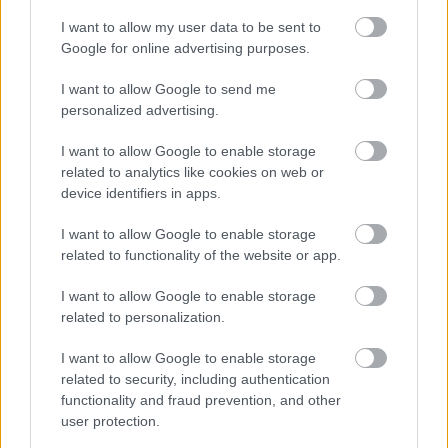
kertek alapításában…
I want to allow my user data to be sent to
Google for online advertising purposes.
Zen kert - kicsiben
Megyeri Szabolcs
•
2014. június 17.
2
I want to allow Google to send me
personalized advertising.
A zen kert a legkevésbé sem hasonlít azokhoz a
I want to allow Google to enable storage
kertekhez, amiket megszoktunk, nem borítják színes
related to analytics like cookies on web or
virágok, nincs benne veteményes sarok, ahogy pázsit
device identifiers in apps.
sem, sőt, egyáltalán alig van benne növény. A zen
kert a buddhizmusban gyökeredzik, és
I want to allow Google to enable storage
tulajdonképpen egy meditációs terep, mely…
related to functionality of the website or app.
I want to allow Google to enable storage
Dobogós kerti hiúságok
related to personalization.
Megyeri Szabolcs
•
2014. június 10.
0
I want to allow Google to enable storage
related to security, including authentication
functionality and fraud prevention, and other
Most, hogy ránkszakadt a jó idő, és megérkezett a
user protection.
nyár, sokakban kezd motoszkálni a kisördög, hogy a
kertben kéne csinálni valamit, ami feldobja a