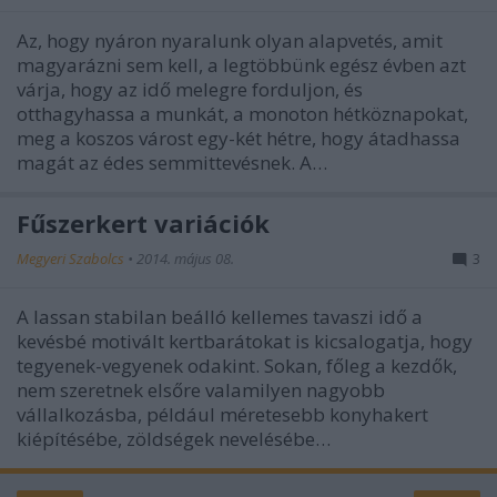
Az, hogy nyáron nyaralunk olyan alapvetés, amit
magyarázni sem kell, a legtöbbünk egész évben azt
várja, hogy az idő melegre forduljon, és
otthagyhassa a munkát, a monoton hétköznapokat,
meg a koszos várost egy-két hétre, hogy átadhassa
magát az édes semmittevésnek. A…
Fűszerkert variációk
Megyeri Szabolcs
•
2014. május 08.
3
A lassan stabilan beálló kellemes tavaszi idő a
kevésbé motivált kertbarátokat is kicsalogatja, hogy
tegyenek-vegyenek odakint. Sokan, főleg a kezdők,
nem szeretnek elsőre valamilyen nagyobb
vállalkozásba, például méretesebb konyhakert
kiépítésébe, zöldségek nevelésébe…