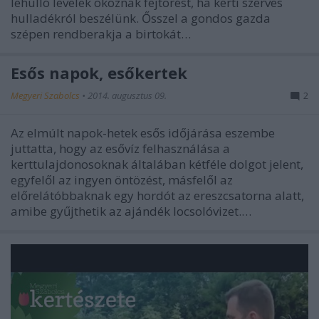
lehulló levelek okoznak fejtörést, ha kerti szerves
hulladékról beszélünk. Ősszel a gondos gazda
szépen rendberakja a birtokát…
Esős napok, esőkertek
Megyeri Szabolcs
•
2014. augusztus 09.
2
Az elmúlt napok-hetek esős időjárása eszembe
juttatta, hogy az esővíz felhasználása a
kerttulajdonosoknak általában kétféle dolgot jelent,
egyfelől az ingyen öntözést, másfelől az
előrelátóbbaknak egy hordót az ereszcsatorna alatt,
amibe gyűjthetik az ajándék locsolóvizet.…