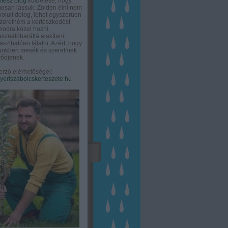
rtész blog
küldetése, hogy
gosan lássuk: Zölden élni nem
olult dolog, lehet egyszerűen
Szeretném a kertészkedést
odra közel hozni,
asználóbaráttá alakítani,
aszthatóan tálalni. Azért, hogy
tünkben mesék és szerelmek
ődjenek.
erző elérhetőségei:
eriszabolcskerteszete.hu