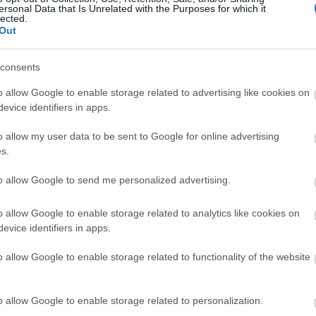
ersonal Data that Is Unrelated with the Purposes for which it
lected.
hogy már hivatalosan is az őszt tapossuk, vitathatatlanul
Out
dődik az őszi ültetési szezon, ami rengeteg izgalmas
séget nyújt, akár a konyhakert benépesítéséről, fa, vagy
eültetésről, esetleg átfogó kertrendezésről van szó.
consents
yiben olyan növényt…
o allow Google to enable storage related to advertising like cookies on
Cím
evice identifiers in apps.
Bud
fűs
o allow my user data to be sent to Google for online advertising
coa
kertépítés
vadszőlő
kertrendezés
kertészeti tanácsok
s.
házt
növények
Parthenocissus tricuspidata
őszi ültetés
(
17
növények hátrányai
Parthenocissus tricuspidata Veitchii
(
12
to allow Google to send me personalized advertising.
tan
telepítés
vadszőlő fajták
vadszőlő vásárlás
vadszőlő ár
tan
zkodó növények
futónövények ültetése
Parthenocissus
(
16
l
kert
o allow Google to enable storage related to analytics like cookies on
(
76
)
evice identifiers in apps.
des
kony
kör
o allow Google to enable storage related to functionality of the website
(
21
)
növ
növ
(
118
o allow Google to enable storage related to personalization.
ülte
utc