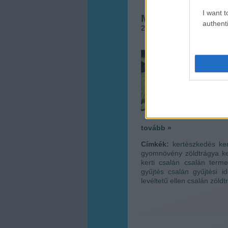
I want t
Miért nem üt csa
authenti
2014.07.02. 08:55
•
Megye
A köz
ménkű
de l
aljnö
támad
csalá
tovább »
Címkék:
kertészkedés
ke
gyomnövény
zöldtrágya
k
kerti csalán
csalán terme
gyűjtés
csalán gyűjtési id
levéltetű ellen
csalán zöldt