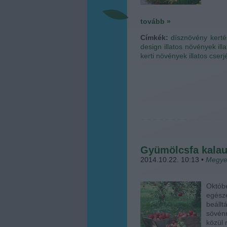
tovább »
Címkék:
dísznövény
kerté
design
illatos növények
il
kerti növények
illatos cserj
Gyümölcsfa kala
2014.10.22. 10:13
•
Megye
Októb
egész
beállt
sövénn
közül 