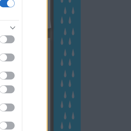
kék
apest
(
45
)
dísznövény
(
116
)
zernövény
(
20
)
garden
ching
(
83
)
gyógynövény
(
33
)
áji gazdálkodás
(
28
)
kert
1
)
kertbarát
(
50
)
kertépítés
6
)
kertészet
(
118
)
kertészeti
ácsadás
(
67
)
kertészeti
ácsok
(
222
)
kertészkedés
4
)
kertészmérnök
(
53
)
fenntartás
(
75
)
kertrendezés
kerttervezés
(
140
)
kert és
ign
(
76
)
kert trend
(
49
)
hakert
(
23
)
nyezetvédelem
(
28
)
közpark
növény
(
23
)
énygondozás
(
129
)
énytermesztés
(
60
)
öntözés
)
park
(
23
)
szobanövény
(
23
)
tés
(
134
)
utcafront
(
54
)
akép
(
62
)
városkép
(
74
)