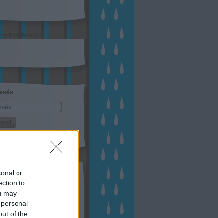
sen Facebookon
esés
kek
sonal or
ection to
ebshop - Megyeri Szabolcs
ertészete
ou may
írlevél feliratkozás
 personal
outube csatornám
ngyenes tanfolyamaim
out of the