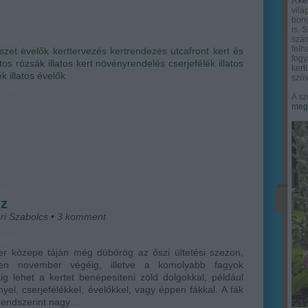
A
ke
vilá
bony
is. 
szám
felh
szet
évelők
kerttervezés
kertrendezés
utcafront
kert és
fogy
latos rózsák
illatos kert
növényrendelés
cserjefélék
illatos
ker
ék
illatos évelők
szöv
A sz
megy
uz
ri Szabolcs
•
3
komment
er közepe táján még dübörög az őszi ültetési szezon,
en november végéig, illetve a komolyabb fagyok
áig lehet a kertet benépesíteni zöld dolgokkal, például
yel, cserjefélékkel, évelőkkel, vagy éppen fákkal. A fák
rendszerint nagy…