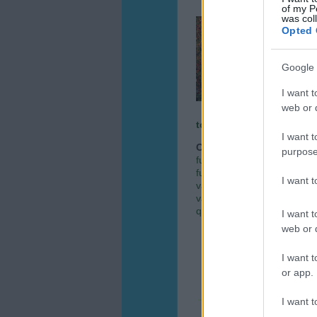
of my P
was col
Most, 
Opted 
megkez
lehető
cserj
Google 
Amenn
I want t
web or d
tovább »
I want t
Címkék:
ültetés
kertészet
purpose
futónövények
futtatott 
futónövények előnyei
futó
I want 
vadszőlő ültetés
vadszőlő 
vadszőlő rendelés
kapas
quiquefolia
futónövényekrő
I want t
web or d
I want t
or app.
I want t