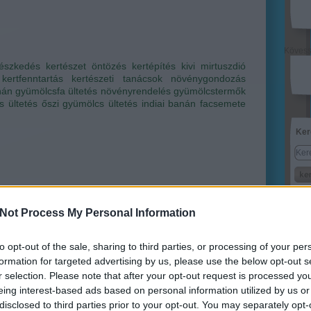
Köves
tészkedés
kertészet
öntözés
kertépítés
kivi
mirtuszdió
kertfenntartás
kertészeti tanácsok
növénygondozás
nán
gyümölcsfa ültetés
növényrendelés
gyümölcstermők
s ültetés
őszi gyümölcs ültetés
indiai banán
facsemete
Ker
Not Process My Personal Information
hulladékkal?
Lin
to opt-out of the sale, sharing to third parties, or processing of your per
i Szabolcs
•
9
komment
formation for targeted advertising by us, please use the below opt-out s
W
K
r selection. Please note that after your opt-out request is processed y
H
eing interest-based ads based on personal information utilized by us or
Y
beli kérdés így az ősz feléhez közeledve mindenképp
I
disclosed to third parties prior to your opt-out. You may separately opt-
lis, ám kicsit kiegészítésre szorul, hiszen október-