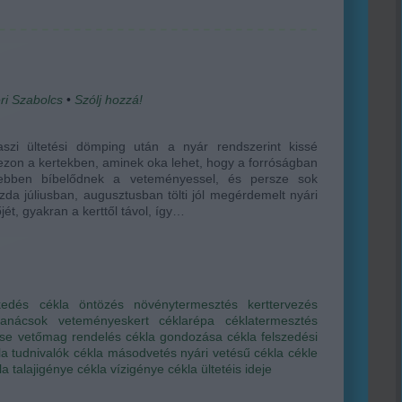
ri Szabolcs
•
Szólj hozzá!
aszi ültetési dömping után a nyár rendszerint kissé
ezon a kertekben, aminek oka lehet, hogy a forróságban
ebben bíbelődnek a veteményessel, és persze sok
zda júliusban, augusztusban tölti jól megérdemelt nyári
jét, gyakran a kerttől távol, így…
kedés
cékla
öntözés
növénytermesztés
kerttervezés
tanácsok
veteményeskert
céklarépa
céklatermesztés
ése
vetőmag rendelés
cékla gondozása
cékla felszedési
la tudnivalók
cékla másodvetés
nyári vetésű cékla
cékle
la talajigénye
cékla vízigénye
cékla ültetéis ideje