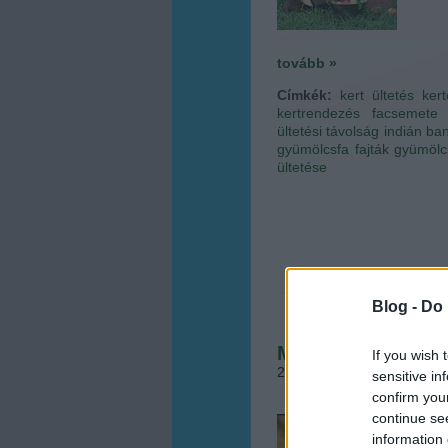
tovább »
Címkék:
kert
ültetés
ker
kertrendezés
facsemete
ültetési távolság
indián ba
gyümölcsfa fajták
gyümölc
ültetése
Blog -
Do 
Mi legyen a lomb
If you wish 
2014.10.11. 11:00
•
Megyer
sensitive in
confirm you
continue se
A cím
information 
aktuá