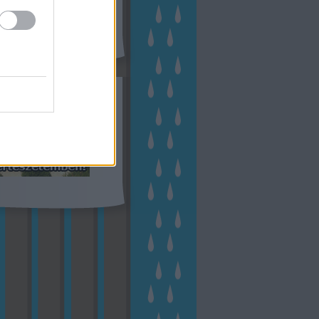
eményes
(
23
)
veteményeskert
virág
(
48
)
zöldségtermesztés
Címkefelhő