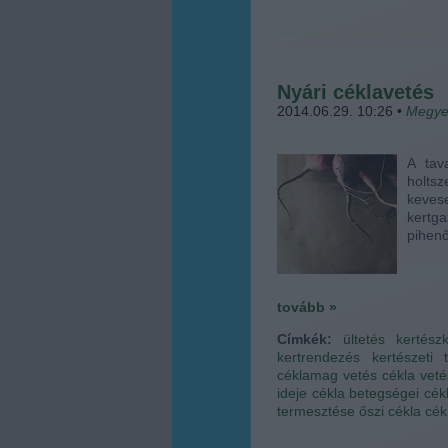
Nyári céklavetés
2014.06.29. 10:26
•
Megye
A tav
holtsz
keves
kertga
pihenő
tovább »
Címkék:
ültetés
kertész
kertrendezés
kertészeti 
céklamag vetés
cékla vet
ideje
cékla betegségei
cék
termesztése
őszi cékla
cék