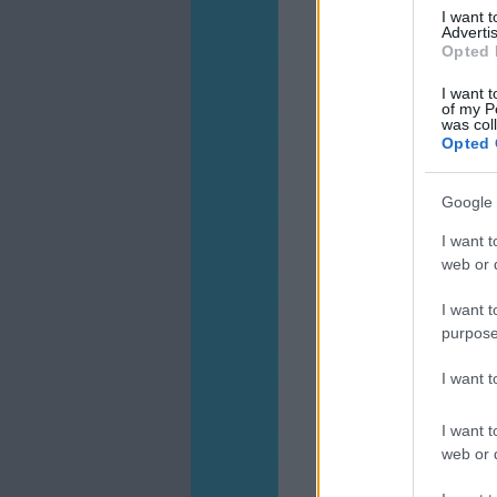
I want 
Advertis
Opted 
I want t
of my P
was col
Opted 
Google 
I want t
web or d
I want t
purpose
I want 
I want t
web or d