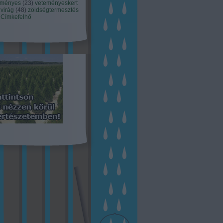
eményes
(
23
)
veteményeskert
virág
(
48
)
zöldségtermesztés
Címkefelhő