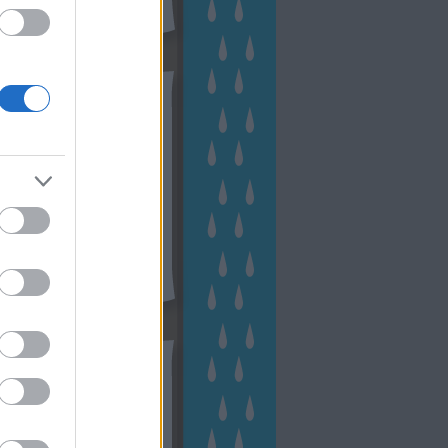
hívum
2 november
(
1
)
 október
(
2
)
2 szeptember
(
1
)
2 augusztus
(
2
)
 július
(
3
)
 június
(
1
)
 április
(
3
)
1 december
(
2
)
 október
(
1
)
1 augusztus
(
1
)
ább
...
tész TV