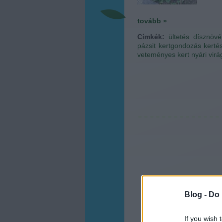
tovább »
Címkék:
ültetés
dísznövé
pázsit
kertgondozás
kerté
veteményes kert
nyári vir
Blog -
Do 
If you wish 