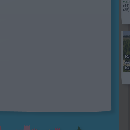
vet
(
44
)
(
35
)