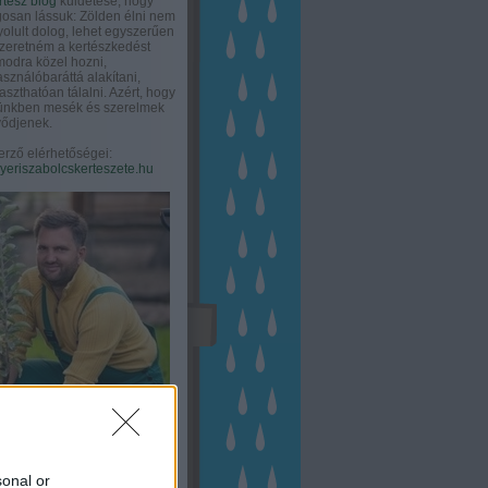
rtész blog
küldetése, hogy
gosan lássuk: Zölden élni nem
olult dolog, lehet egyszerűen
Szeretném a kertészkedést
odra közel hozni,
asználóbaráttá alakítani,
aszthatóan tálalni. Azért, hogy
tünkben mesék és szerelmek
ődjenek.
erző elérhetőségei:
eriszabolcskerteszete.hu
sonal or