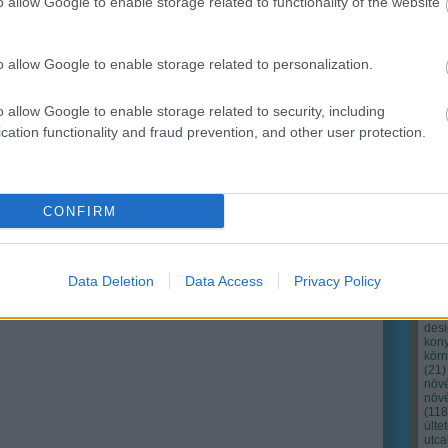
o allow Google to enable storage related to functionality of the website
o allow Google to enable storage related to personalization.
o allow Google to enable storage related to security, including
cation functionality and fraud prevention, and other user protection.
Cím
Bud
fűs
coa
CONFIRM
házt
(
17
(
12
tan
tan
Data Deletion
Data Access
Privacy Policy
(
16
kert
(
76
)
des
kony
kör
(
21
)
növ
növ
(
118
ülte
utc