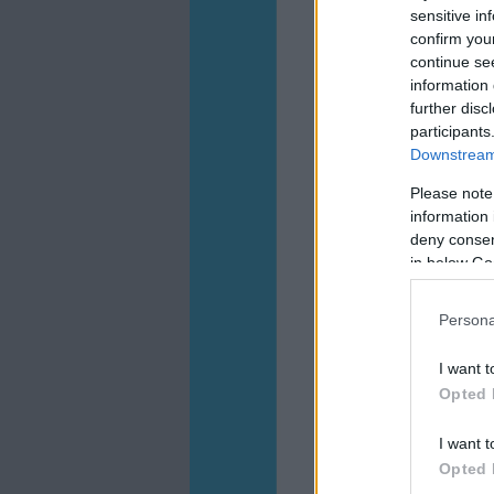
sensitive in
confirm you
continue se
information 
further disc
participants
Downstream 
Please note
information 
deny consent
in below Go
Persona
I want t
Opted 
I want t
Opted 