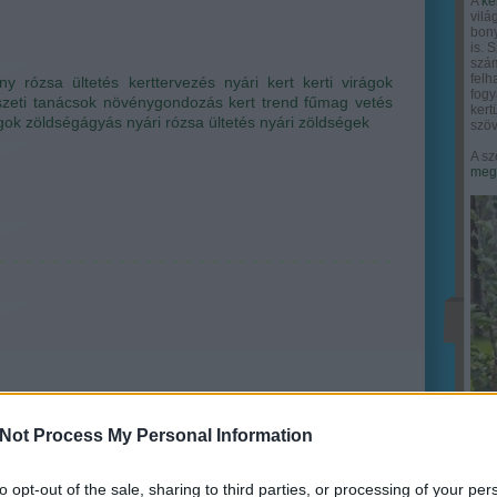
A
ke
vilá
bony
is. 
szám
felh
ny
rózsa ültetés
kerttervezés
nyári kert
kerti virágok
fogy
szeti tanácsok
növénygondozás
kert trend
fűmag vetés
ker
ágok
zöldségágyás
nyári rózsa ültetés
nyári zöldségek
szöv
A sz
megy
Not Process My Personal Information
to opt-out of the sale, sharing to third parties, or processing of your per