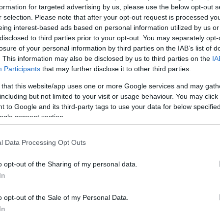
formation for targeted advertising by us, please use the below opt-out s
r selection. Please note that after your opt-out request is processed y
eing interest-based ads based on personal information utilized by us or
Köves
disclosed to third parties prior to your opt-out. You may separately opt-
losure of your personal information by third parties on the IAB’s list of
. This information may also be disclosed by us to third parties on the
IA
Participants
that may further disclose it to other third parties.
 that this website/app uses one or more Google services and may gath
Ker
including but not limited to your visit or usage behaviour. You may click 
 to Google and its third-party tags to use your data for below specifi
ogle consent section.
l Data Processing Opt Outs
o opt-out of the Sharing of my personal data.
Lin
In
W
K
o opt-out of the Sale of my Personal Data.
H
Y
In
I