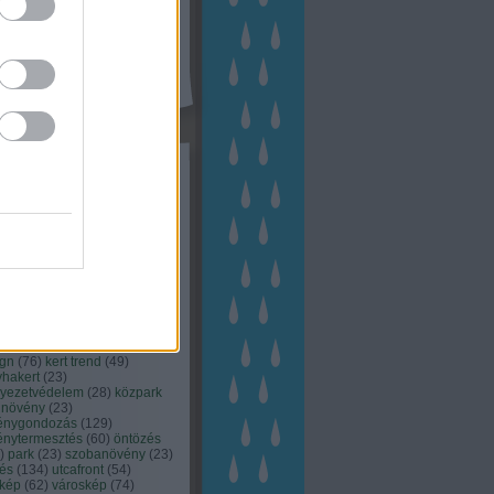
kék
apest
(
45
)
dísznövény
(
116
)
zernövény
(
20
)
garden
ching
(
83
)
gyógynövény
(
33
)
áji gazdálkodás
(
28
)
kert
1
)
kertbarát
(
50
)
kertépítés
6
)
kertészet
(
118
)
kertészeti
ácsadás
(
67
)
kertészeti
ácsok
(
222
)
kertészkedés
4
)
kertészmérnök
(
53
)
fenntartás
(
75
)
kertrendezés
kerttervezés
(
140
)
kert és
ign
(
76
)
kert trend
(
49
)
hakert
(
23
)
nyezetvédelem
(
28
)
közpark
növény
(
23
)
énygondozás
(
129
)
énytermesztés
(
60
)
öntözés
)
park
(
23
)
szobanövény
(
23
)
tés
(
134
)
utcafront
(
54
)
akép
(
62
)
városkép
(
74
)