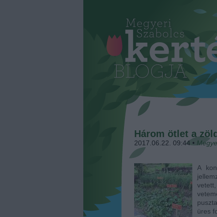
Három ötlet a zö
2017.06.22. 09:44
•
Megye
A kon
jelle
vetet
vetem
puszta
üres f