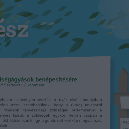
ldségágyások benépesítésére
ri Szabolcs
•
2
komment
yhakerti növénytermesztők a nyár első hónapjában
mzően azzal szembesülnek, hogy a (kora) tavasszal
t, rövidebb tenyészidejű zöldségek letermésével a
ényes kiürül, a zöldségek egykori helyén csupán a
 föld éktelenkedik, így a gondozott kertkép megváltozik,
Meg
oltok…