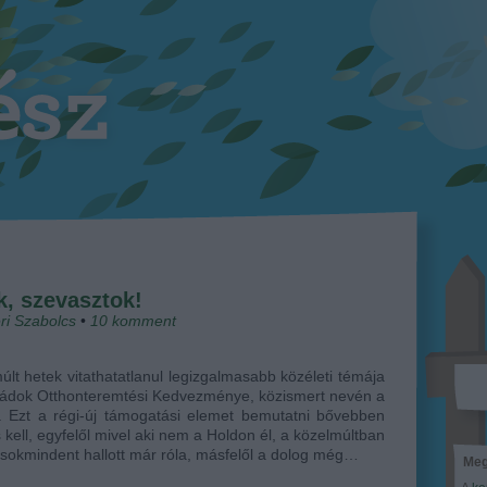
, szevasztok!
ri Szabolcs
•
10
komment
últ hetek vitathatatlanul legizgalmasabb közéleti témája
ládok Otthonteremtési Kedvezménye, közismert nevén a
 Ezt a régi-új támogatási elemet bemutatni bővebben
 kell, egyfelől mivel aki nem a Holdon él, a közelmúltban
 sokmindent hallott már róla, másfelől a dolog még…
Meg