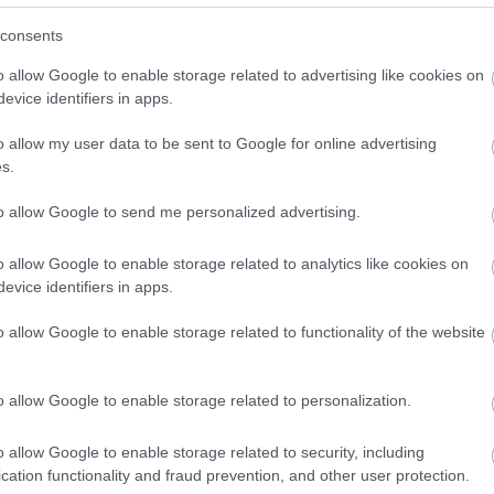
rmészetesen azért ez egy jóval összetettebb kérdés,
gy egy szóval elintézzem. Bár a…
consents
o allow Google to enable storage related to advertising like cookies on
evice identifiers in apps.
o allow my user data to be sent to Google for online advertising
élővíz
fürdőmedence
biofilter
vízinövények
fürdőtó
kerti
Cím
s.
ben
kerti tavak
fürdőtó előnyei
fürdőtó hátrányai
fürdőtó
isztulás
fürdőtó a kertben
fürdőtó tisztítása
fürdőtó
Bud
fűs
lület arány
biomedence
tavi élővilág
fürdőtó mérete
to allow Google to send me personalized advertising.
coa
etes tó
házt
(
17
o allow Google to enable storage related to analytics like cookies on
(
12
tan
evice identifiers in apps.
tan
(
16
o allow Google to enable storage related to functionality of the website
kert
(
76
)
des
kony
kör
o allow Google to enable storage related to personalization.
(
21
)
növ
ök
növ
o allow Google to enable storage related to security, including
ri Szabolcs
•
Szólj hozzá!
(
118
ülte
cation functionality and fraud prevention, and other user protection.
utc