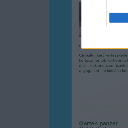
Az ős
olvas
birtok
Kémén
ágyáss
tovább »
Címkék:
kert
kertészkedé
kertészmérnök
kertfenntar
őszi kertrendezés
szintb
anyaga
kerti tó kiásása
ker
Garten panzer