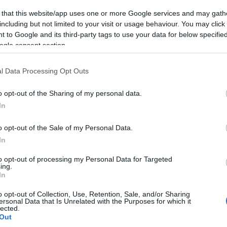
és, hisz az általában a…
 that this website/app uses one or more Google services and may gath
including but not limited to your visit or usage behaviour. You may click 
 to Google and its third-party tags to use your data for below specifi
ogle consent section.
Arc
202
ítés
kerttervezés
kerti tó
kerti grill
kerti építmények
2022
tés
fürdőtó
kert és design
kert trend
kerti szökőkút
kerti
l Data Processing Opt Outs
202
corde effektus
kültéri konyha
kerti extrák
202
2022
o opt-out of the Sharing of my personal data.
2022
2022
In
202
2021
202
o opt-out of the Sale of my Personal Data.
Tov
In
to opt-out of processing my Personal Data for Targeted
ing.
corde-effektus
In
ri Szabolcs
•
10
komment
Ker
o opt-out of Collection, Use, Retention, Sale, and/or Sharing
ersonal Data that Is Unrelated with the Purposes for which it
s felvetéssel szembesültem a minap, arról érdeklődtek
lected.
, hogy megéri-e fürdőtavat csináltatni. Nos, hogy a
Out
zomat, úgymond a poént előre lelőjem, szerintem nem,