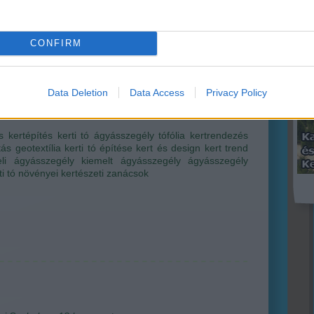
vet
zi kertépítés folyamatába próbálom bevezetni
(
44
)
óimat, végigjárva az összes szükséges lépést, hogy
(
35
)
unk szép, harmonikus és élhető legyen. A cikksorozat
CONFIRM
di Zsolt kollegám munkája, a mai részben pedig az
zegélyek és a kerti tó építésének…
Data Deletion
Data Access
Privacy Policy
s
kertépítés
kerti tó
ágyásszegély
tófólia
kertrendezés
tás
geotextília
kerti tó építése
kert és design
kert trend
eli ágyásszegély
kiemelt ágyásszegély
ágyásszegély
ti tó növényei
kertészeti zanácsok