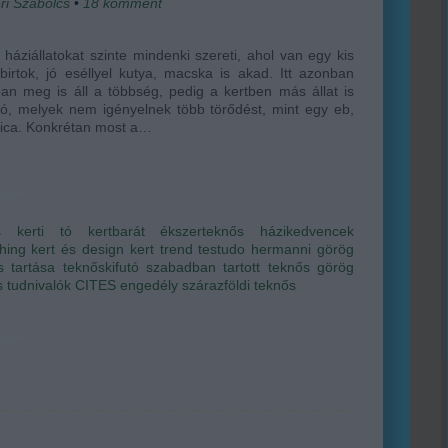
ri Szabolcs
•
18
komment
i háziállatokat szinte mindenki szereti, ahol van egy kis
birtok, jó eséllyel kutya, macska is akad. Itt azonban
ban meg is áll a többség, pedig a kertben más állat is
tó, melyek nem igényelnek több törődést, mint egy eb,
cica. Konkrétan most a…
s
kerti tó
kertbarát
ékszerteknős
házikedvencek
hing
kert és design
kert trend
testudo hermanni
görög
s tartása
teknőskifutó
szabadban tartott teknős
görög
 tudnivalók
CITES engedély
szárazföldi teknős