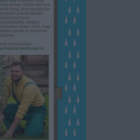
rtész blog
küldetése, hogy
gosan lássuk: Zölden élni nem
olult dolog, lehet egyszerűen
Szeretném a kertészkedést
odra közel hozni,
asználóbaráttá alakítani,
aszthatóan tálalni. Azért, hogy
tünkben mesék és szerelmek
ődjenek.
erző elérhetőségei:
eriszabolcskerteszete.hu