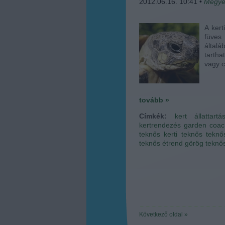
2012.06.16. 10:41
•
Megye
A kert
füves 
általá
tartha
vagy 
tovább »
Címkék:
kert
állattartá
kertrendezés
garden coac
teknős
kerti teknős
teknő
teknős étrend
görög teknős
Következő oldal »