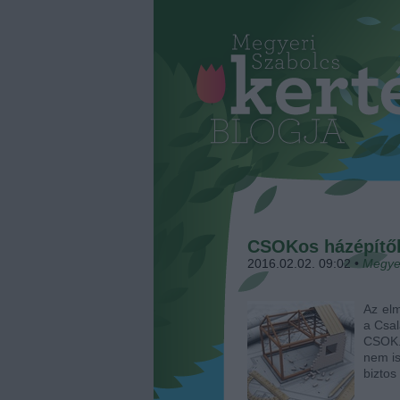
CSOKos házépítők
2016.02.02. 09:02
•
Megye
Az elm
a Csa
CSOK.
nem is
biztos