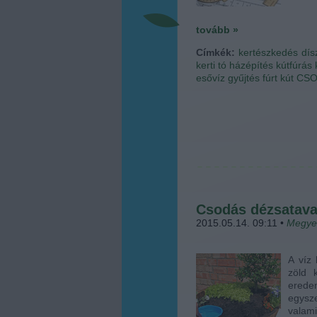
tovább »
Címkék:
kertészkedés
dís
kerti tó
házépítés
kútfúrás
esővíz gyűjtés
fúrt kút
CS
Csodás dézsatava
2015.05.14. 09:11
•
Megye
A víz
zöld 
ered
egysze
valami