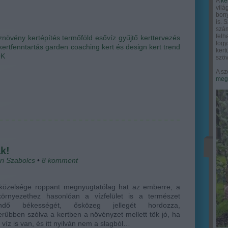
A
ke
vilá
bony
is. 
szám
felh
znövény
kertépítés
termőföld
esővíz gyűjtő
kerttervezés
fogy
kertfenntartás
garden coaching
kert és design
kert trend
ker
OK
szöv
A sz
megy
k!
ri Szabolcs
•
8
komment
 közelsége roppant megnyugtatólag hat az emberre, a
környezethez hasonlóan a vízfelület is a természet
endő békességét, ősközeg jellegét hordozza,
rűbben szólva a kertben a növényzet mellett tök jó, ha
 víz is van, és itt nyilván nem a slagból…