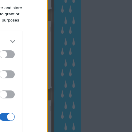
er and store
to grant or
ed purposes
hívum
2 november
(
1
)
 október
(
2
)
2 szeptember
(
1
)
2 augusztus
(
2
)
 július
(
3
)
 június
(
1
)
 április
(
3
)
1 december
(
2
)
 október
(
1
)
1 augusztus
(
1
)
ább
...
tész TV