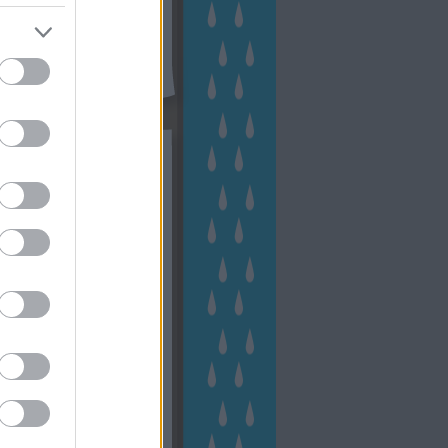
kék
apest
(
45
)
dísznövény
(
116
)
zernövény
(
20
)
garden
ching
(
83
)
gyógynövény
(
33
)
áji gazdálkodás
(
28
)
kert
1
)
kertbarát
(
50
)
kertépítés
6
)
kertészet
(
118
)
kertészeti
ácsadás
(
67
)
kertészeti
ácsok
(
222
)
kertészkedés
4
)
kertészmérnök
(
53
)
fenntartás
(
75
)
kertrendezés
kerttervezés
(
140
)
kert és
ign
(
76
)
kert trend
(
49
)
hakert
(
23
)
nyezetvédelem
(
28
)
közpark
növény
(
23
)
énygondozás
(
129
)
énytermesztés
(
60
)
öntözés
)
park
(
23
)
szobanövény
(
23
)
tés
(
134
)
utcafront
(
54
)
akép
(
62
)
városkép
(
74
)