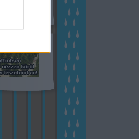
eményes
(
23
)
veteményeskert
virág
(
48
)
zöldségtermesztés
Címkefelhő