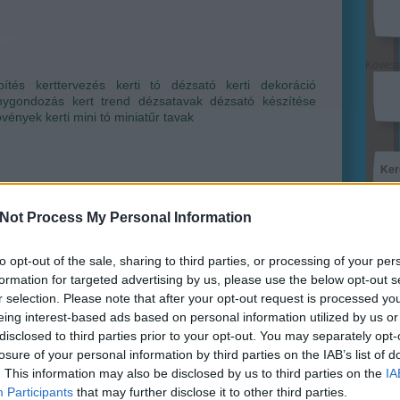
Köves
pítés
kerttervezés
kerti tó
dézsató
kerti dekoráció
nygondozás
kert trend
dézsatavak
dézsató készítése
övények
kerti mini tó
miniatűr tavak
Ker
Not Process My Personal Information
to opt-out of the sale, sharing to third parties, or processing of your per
formation for targeted advertising by us, please use the below opt-out s
úságok
r selection. Please note that after your opt-out request is processed y
ri Szabolcs
•
Szólj hozzá!
Lin
eing interest-based ads based on personal information utilized by us or
disclosed to third parties prior to your opt-out. You may separately opt-
W
 hogy ránkszakadt a jó idő, és megérkezett a nyár,
K
losure of your personal information by third parties on the IAB’s list of
ban kezd motoszkálni a kisördög, hogy a kertben kéne
H
. This information may also be disclosed by us to third parties on the
IA
Y
ni valamit, ami feldobja a hangulatot, vagy csak extra,
I
Participants
that may further disclose it to other third parties.
leges, és a vendégek is elámulnak tőle. Érthető ez a