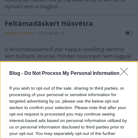
nyilván nem a slagból…
Feltámadáskert Húsvétra
Megyeri Szabolcs
•
2014. április 20.
0
A feltámadáskertről pár nappal ezelőttig semmit
sem tudtam, és ezzel minden bizonnyal nem vagyok
egyedül. A húsvéti ünnephez kapcsolódó - ízlés
szerint kissé bizarr, vagy épp méltóságteljes -
Blog -
Do Not Process My Personal Information
dekoráció, de akár installációnak is nevezhetjük, a
karácsonyi…
If you wish to opt-out of the sale, sharing to third parties, or
processing of your personal or sensitive information for
Vonatot a kertbe!
targeted advertising by us, please use the below opt-out
section to confirm your selection. Please note that after your
Megyeri Szabolcs
•
2014. április 05.
4
opt-out request is processed you may continue seeing
interest-based ads based on personal information utilized by
Kissé furán hangzik a cím, főleg a legutóbbi, kerti
us or personal information disclosed to third parties prior to
baleseteket taglaló írásom után, de most nem a
your opt-out. You may separately opt-out of the further