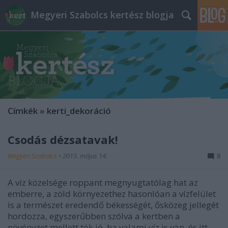
Megyeri Szabolcs kertész blogja
Címkék
»
kerti_dekoráció
Csodás dézsatavak!
Megyeri Szabolcs
•
2015. május 14.
8
A víz közelsége roppant megnyugtatólag hat az
emberre, a zöld környezethez hasonlóan a vízfelület
is a természet eredendő békességét, ősközeg jellegét
hordozza, egyszerűbben szólva a kertben a
növényzet mellett tök jó, ha valami víz is van, és itt