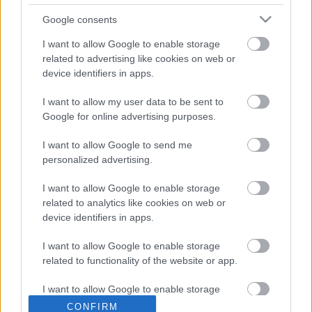
Google consents
Gyakori, mondhatni visszatérő témám a
gyermekbarát kert, melynek főbb ismérvei, hogy
I want to allow Google to enable storage
mentes a mérgező növényektől, a veszélyt jelentő
related to advertising like cookies on web or
tereptárgyaktól, a rosszul rögzített aknafedelektől és
device identifiers in apps.
így tovább, tehát az első lépés mindig a
biztonságossá alakítás. Ez azonban csak…
I want to allow my user data to be sent to
Google for online advertising purposes.
Szökőkutakról...
I want to allow Google to send me
personalized advertising.
Megyeri Szabolcs
•
2013. április 05.
3
I want to allow Google to enable storage
Az élet minden területének megvannak a maga
related to analytics like cookies on web or
túlkapásai, amiket a köznyelv gyakran
device identifiers in apps.
sznobériaként említ, ez a gyakorlatban általában
olyan dolgok viselését, birtoklását jelenti, melyek
I want to allow Google to enable storage
nagyzolóak, kihívóan drágák és funkciójuk nem
related to functionality of the website or app.
gyakorlati, inkább csak tulajdonosuk anyagi…
I want to allow Google to enable storage
related to personalization.
CONFIRM