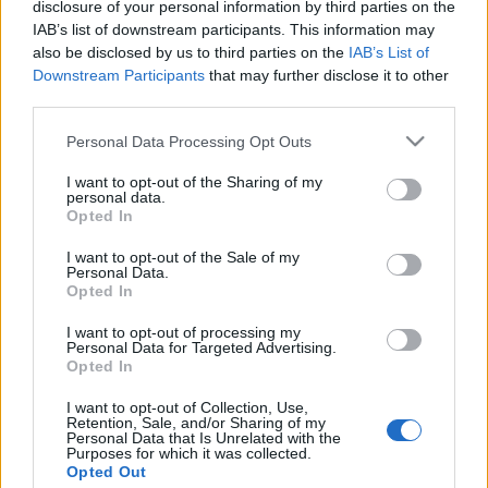
kertbe robogó Intercityről lesz szó, hanem egy
disclosure of your personal information by third parties on the
igencsak furcsa hóbortról. A kert általában a
IAB’s list of downstream participants. This information may
kerttulajdonosok sajátbejáratú, kicsinyített
also be disclosed by us to third parties on the
IAB’s List of
univerzuma, ahol a gondos gazda igyekszik…
Downstream Participants
that may further disclose it to other
third parties.
Fesd a mohát a falra!
Please note that this website/app uses one or more Google
Personal Data Processing Opt Outs
services and may gather and store information including but
Megyeri Szabolcs
•
2014. március 18.
0
not limited to your visit or usage behaviour. You may click to
I want to opt-out of the Sharing of my
personal data.
grant or deny consent to Google and its third-party tags to
Opted In
Meghökkentő, különleges, vagy épp divatosan
use your data for below specified purposes in below Google
környezetbarát dekoráció rengeteg akad, a pinterest
consent section.
I want to opt-out of the Sale of my
Personal Data.
és a számos DIY-oldal roskadoznak a használható,
Opted In
szép, olykor pedig kissé nyakatekert ötletektől, ám
amiről most szó lesz, az túltesz az összes általános
I want to opt-out of processing my
jópofa tippen. A…
Personal Data for Targeted Advertising.
Opted In
Kerti gyerekcsalogatók
I want to opt-out of Collection, Use,
Retention, Sale, and/or Sharing of my
Personal Data that Is Unrelated with the
Bejegyzés alcíme...
Purposes for which it was collected.
Megyeri Szabolcs
•
2013. május 31.
0
Opted Out